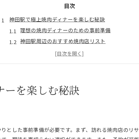
目次
神田駅で極上焼肉ディナーを楽しむ秘訣
理想の焼肉ディナーのための事前準備
神田駅周辺のおすすめ焼肉店リスト
焼肉を最大限に楽しむための注文のコツ
絶対に試してほしい焼肉の部位
焼肉と相性抜群のドリンクセレクション
焼肉ディナーを特別な夜にするための演出
ナーを楽しむ秘訣
焼肉の本場神田で味わう至福のひととき
神田焼肉の伝統と歴史を探る
地元の人に愛される隠れた名店
神田で人気の焼肉のタレの秘密
かりとした事前準備が必要です。まず、訪れる焼肉店のリ
焼肉ディナーで心に残るひとときを