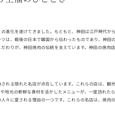
炭火焼きの魅力に迫る
香ばしさを引き出す絶妙な火加減
炭火焼きが生む独特の風味を楽しむ
くの進化を遂げてきました。もともと、神田は江戸時代か
炭火の香りが料理を引き立てる理由
ーツは、戦後の日本で韓国から伝わったものであり、神田
神田で体験する炭火焼肉の奥深さ
こだわりが、神田焼肉の伝統を支えています。神田の焼肉
炭火焼肉をより楽しむためのポイント
持される隠れた名店が点在しています。これらの店は、観
牛や地元の新鮮な食材を活かしたメニューが、一度訪れた
の人々に愛される理由の一つです。これらの名店は、焼肉