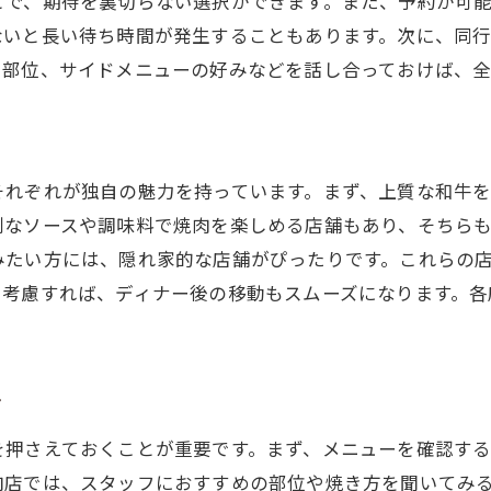
とで、期待を裏切らない選択ができます。また、予約が可
ないと長い待ち時間が発生することもあります。次に、同
地元食材を活かした特別なメニュー
い部位、サイドメニューの好みなどを話し合っておけば、全
神田駅から徒歩圏内のおしゃれな店
和牛の魅力を最大限に引き出す神田の焼肉体験
和牛の美味しさを引き出す焼き方の技術
それぞれが独自の魅力を持っています。まず、上質な和牛
口の中でとろける和牛の選び方
別なソースや調味料で焼肉を楽しめる店舗もあり、そちら
和牛の赤身と霜降りの絶妙なバランス
みたい方には、隠れ家的な店舗がぴったりです。これらの
神田で味わう和牛の部位別ガイド
も考慮すれば、ディナー後の移動もスムーズになります。各
和牛焼肉に合う究極のサイドメニュー
和牛ディナーを演出する特別なソース
神田駅周辺の焼肉店が提供する特別なサイドメニュー
ツ
焼肉を引き立てる絶品サイドメニュー
を押さえておくことが重要です。まず、メニューを確認す
ローカルな味わいが楽しめる一品料理
肉店では、スタッフにおすすめの部位や焼き方を聞いてみ