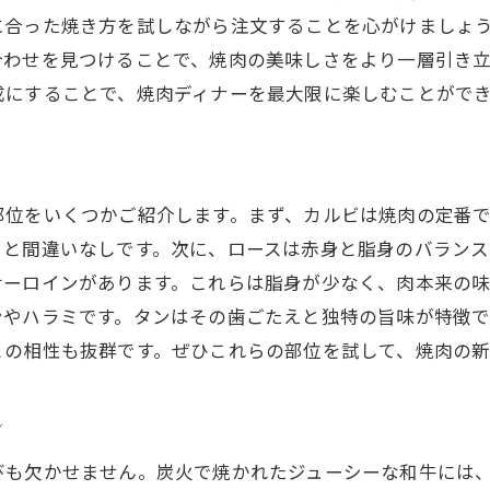
健康志向に嬉しいサイドメニューの選択肢
に合った焼き方を試しながら注文することを心がけましょ
特別な夜にぴったりなデザートセレクション
合わせを見つけることで、焼肉の美味しさをより一層引き
焼肉と一緒に楽しむべきベジタリアンオプション
成にすることで、焼肉ディナーを最大限に楽しむことがで
和牛に合わせた新感覚のドリンクペアリング
口の中でとろける焼肉の秘密を神田で探る
絶妙な柔らかさを生む焼肉の技術
部位をいくつかご紹介します。まず、カルビは焼肉の定番
和牛がとろける理由を科学的に解明
こと間違いなしです。次に、ロースは赤身と脂身のバラン
神田で味わう焼肉の熟成方法
サーロインがあります。これらは脂身が少なく、肉本来の
焼肉の香ばしさを引き立てる炭火の魅力
ンやハラミです。タンはその歯ごたえと独特の旨味が特徴で
との相性も抜群です。ぜひこれらの部位を試して、焼肉の
最高の食感を実現するための切り方
口の中で広がる旨味の秘密
ン
神田駅で至極の焼肉を味わう夕べ
夜景を楽しみながら味わう焼肉ディナー
びも欠かせません。炭火で焼かれたジューシーな和牛には