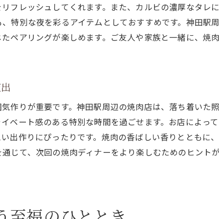
神田の夜を彩る焼肉店でのひととき
をリフレッシュしてくれます。また、カルビの濃厚なタレ
も、特別な夜を彩るアイテムとしておすすめです。神田駅
特別な日を彩る焼肉ディナーの演出
じたペアリングが楽しめます。ご友人や家族と一緒に、焼
焼肉を楽しむための最適な時間帯
友人や家族と楽しむ焼肉の過ごし方
神田で過ごす贅沢な焼肉の夜
演出
絶品焼肉ディナーで神田の夜を満喫しよう
囲気作りが重要です。神田駅周辺の焼肉店は、落ち着いた
料理を引き立てるレストランの雰囲気
ライベート感のある特別な時間を過ごせます。お店によっ
神田の夜を満喫するための焼肉スポット
思い出作りにぴったりです。焼肉の香ばしい香りとともに
絶品ディナーを締めくくるデザートの楽しみ
を通じて、次回の焼肉ディナーをより楽しむためのヒント
焼肉ディナー後に訪れたい神田のバー
焼肉と共に楽しむ神田のローカルフード
神田の夜を締めくくるベストチョイス
う至福のひととき
炭火の香りと共に楽しむ神田の焼肉の美味しさ