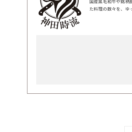
国産黒毛和牛や銘柄
た料理の数々を、ゆ