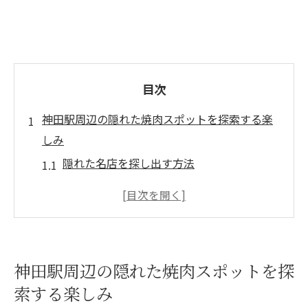
目次
神田駅周辺の隠れた焼肉スポットを探索する楽
しみ
隠れた名店を探し出す方法
地元で愛される焼肉店の特徴
アットホームな雰囲気を楽しむ
革新的な焼肉メニューの魅力
夜の神田を楽しむ焼肉ディナー
神田駅周辺の隠れた焼肉スポットを探
多様な焼肉スタイルを堪能する
索する楽しみ
焼肉の香りが漂う神田駅前の注目店舗で味わう