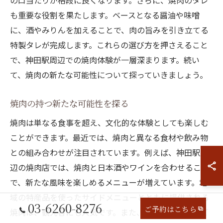
の口当たりが格段に良くなります。さらに、焼肉のタレ
も重要な役割を果たします。ベースとなる醤油や味噌
に、酒やみりんを加えることで、肉の旨みを引き立てる
特製タレが完成します。これらの選び方を押さえること
で、神田駅周辺での焼肉体験が一層深まります。続い
て、焼肉の新たな可能性について探っていきましょう。
焼肉の持つ新たな可能性を探る
焼肉は単なる食事を超え、文化的な体験としても楽しむ
ことができます。最近では、焼肉と異なる食材や飲み物
との組み合わせが注目されています。例えば、神田駅周
辺の焼肉店では、焼肉と日本酒やワインを合わせること
で、新たな風味を楽しめるメニューが増えています。地
域の特産品を使ったサイドメニューとともに提供される
03-6260-8276
ご予約はこちら
焼肉は、観光客にも人気です。また、焼肉店では季節ご