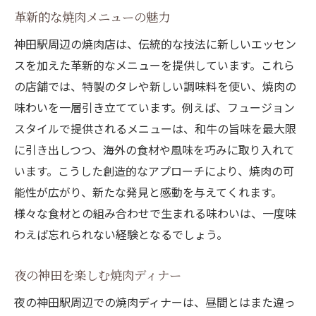
神田駅での焼肉体験の魅力
革新的な焼肉メニューの魅力
和牛を楽しむための焼肉店ガイド
神田駅周辺の焼肉店は、伝統的な技法に新しいエッセン
焼肉の奥深さを知る一日
スを加えた革新的なメニューを提供しています。これら
新鮮な素材が生み出す絶品焼肉
の店舗では、特製のタレや新しい調味料を使い、焼肉の
神田駅から歩いて行ける絶品焼肉の世界へ
味わいを一層引き立てています。例えば、フュージョン
神田駅周辺の絶品焼肉店へのアクセス
スタイルで提供されるメニューは、和牛の旨味を最大限
地元で評判の焼肉店巡り
に引き出しつつ、海外の食材や風味を巧みに取り入れて
徒歩で楽しむ焼肉スポット探訪
います。こうした創造的なアプローチにより、焼肉の可
能性が広がり、新たな発見と感動を与えてくれます。
焼肉の魅力を体感できるおすすめルート
様々な食材との組み合わせで生まれる味わいは、一度味
駅近くで手軽に楽しむ焼肉の世界
わえば忘れられない経験となるでしょう。
神田駅からの散策と焼肉の楽しみ方
夜の神田を楽しむ焼肉ディナー
夜の神田駅周辺での焼肉ディナーは、昼間とはまた違っ