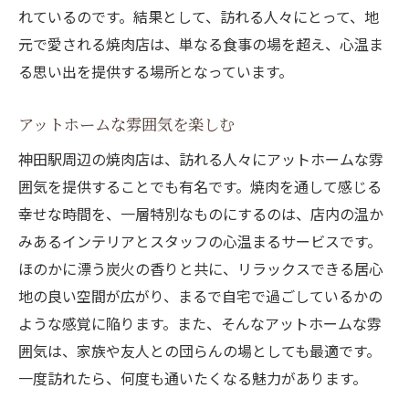
神田駅周辺での焼肉体験をさらに豊かに
れているのです。結果として、訪れる人々にとって、地
焼肉とワインの美味しい組み合わせ
元で愛される焼肉店は、単なる食事の場を超え、心温ま
る思い出を提供する場所となっています。
焼肉で心を満たす神田駅周辺の極上店舗紹介
知る人ぞ知る絶品焼肉の店
アットホームな雰囲気を楽しむ
人気店の成功の秘訣に迫る
神田駅周辺の焼肉店は、訪れる人々にアットホームな雰
焼肉好きのための特別オファー
囲気を提供することでも有名です。焼肉を通して感じる
最高の肉質を誇る神田駅の焼肉店
幸せな時間を、一層特別なものにするのは、店内の温か
美味しさを追求したサービスの提供
みあるインテリアとスタッフの心温まるサービスです。
至福の時を過ごすための焼肉店選び
ほのかに漂う炭火の香りと共に、リラックスできる居心
和牛の旨味が広がる神田駅での焼肉体験
地の良い空間が広がり、まるで自宅で過ごしているかの
焼肉の美味しさを最大限に引き出すポイン
ような感覚に陥ります。また、そんなアットホームな雰
ト
囲気は、家族や友人との団らんの場としても最適です。
一度訪れたら、何度も通いたくなる魅力があります。
和牛の旨味に驚かされる瞬間