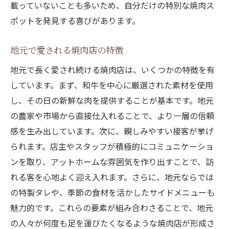
載っていないことも多いため、自分だけの特別な焼肉ス
焼肉のプロが選ぶベストスポット
ポットを発見する喜びがあります。
焼肉好きの聖地神田駅で味わう和牛の美味しさ
和牛の美味しさを最大限に活かす調理法
地元で愛される焼肉店の特徴
神田駅で堪能できる和牛の種類
地元で長く愛され続ける焼肉店は、いくつかの特徴を有
焼肉の美味しさを引き立てる絶妙なタレ
しています。まず、和牛を中心に厳選された素材を使用
神田駅の焼肉店が誇る和牛の特徴
し、その日の新鮮な肉を提供することが基本です。地元
和牛の旨味をさらに引き出す食べ方
の農家や市場から直接仕入れることで、より一層の信頼
焼肉好きに人気の和牛メニュー
感を生み出しています。次に、親しみやすい接客が挙げ
られます。店主やスタッフが積極的にコミュニケーショ
神田駅徒歩圏内で発見する焼肉の新たな魅力
ンを取り、アットホームな雰囲気を作り出すことで、訪
斬新な焼肉メニューを試す
れる客を心地よく迎え入れます。さらに、地元ならでは
神田駅近くの新進気鋭の焼肉店
の特製タレや、季節の食材を活かしたサイドメニューも
焼肉の達人が教える選び方
魅力的です。これらの要素が組み合わさることで、地元
焼肉の持つ新たな可能性を探る
の人々が何度も足を運びたくなるような焼肉店が形成さ