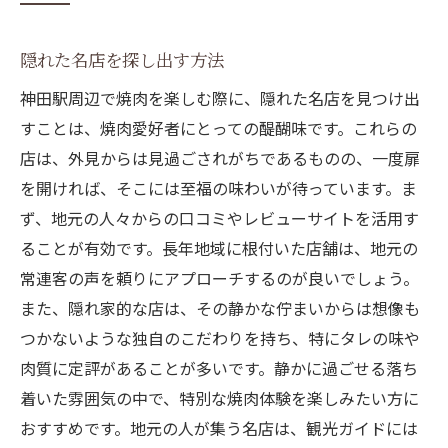
至福
人気店で味わう本格焼肉
隠れた名店を探し出す方法
焼肉の香ばしさを引き立てる秘訣
神田駅周辺で焼肉を楽しむ際に、隠れた名店を見つけ出
神田駅前の店舗で提供される特製タレ
すことは、焼肉愛好者にとっての醍醐味です。これらの
店は、外見からは見過ごされがちであるものの、一度扉
訪問必須の焼肉店リスト
を開ければ、そこには至福の味わいが待っています。ま
焼肉好きに捧げる至福の味わい
ず、地元の人々からの口コミやレビューサイトを活用す
旬の食材を使った創作焼肉メニュー
ることが有効です。長年地域に根付いた店舗は、地元の
神田駅で出会う焼肉の極み思わず感動の瞬間
常連客の声を頼りにアプローチするのが良いでしょう。
和牛の深い味わい体験
また、隠れ家的な店は、その静かな佇まいからは想像も
神田駅での焼肉ファン必見スポット
つかないような独自のこだわりを持ち、特にタレの味や
焼肉の新しい楽しみ方を発見
肉質に定評があることが多いです。静かに過ごせる落ち
特別な日に訪れたい焼肉店
着いた雰囲気の中で、特別な焼肉体験を楽しみたい方に
おすすめです。地元の人が集う名店は、観光ガイドには
絶品の焼肉料理の数々