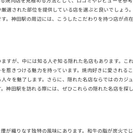
きる焼肉店を見極める方法として、口コミやレビューを参考
や厳選された部位を提供している店を選ぶと良いでしょう
贅沢な和牛体験を味わうためのヒント
です。神田駅の周辺には、こうしたこだわりを持つ店が点
和牛焼肉を存分に楽しむためのポイント
極上和牛焼肉の香りに包まれる神田駅の夜
和牛焼肉の香りを楽しむ極意
神田駅での夜を贅沢に過ごす方法
いますが、中には知る人ぞ知る隠れた名店もあります。こ
特別な夜を演出する和牛の魅力
ーを惹きつける魅力を持っています。焼肉好きに愛される
和牛焼肉がもたらす至福の瞬間
る人々を魅了します。さらに、隠れた名店ならではのカジ
焼肉の香りと共に過ごす贅沢な時間
す。神田駅を訪れる際には、ぜひこれらの隠れた名店を探
神田駅の夜を彩る和牛の香り
神田駅高級焼肉で和牛の本質を感じるひととき
高級焼肉店で味わう和牛の真髄
和牛の持つ本質的な美味しさとは
と煙が織りなす独特の風味にあります。和牛の脂が炭火で