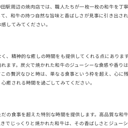
神田駅で味わう和牛の特別な魅力
神田駅周辺の焼肉店では、職人たちが一枚一枚の和牛を丁
和牛の質を堪能できる至高のひととき
じて、和牛の持つ自然な旨味と香ばしさが見事に引き出さ
和牛焼肉で感じる究極の満足感
体感してみてください。
神田駅の高級焼肉店で贅沢を体験
心に残る和牛の焼肉体験を神田駅で楽しむ
焼肉体験を心に刻むためのステップ
なく、精神的な癒しの時間をも提供してくれる点にありま
神田駅の焼肉店での特別な体験
訪れます。炭火で焼かれた和牛のジューシーな食感や香り
和牛焼肉で心に残る思い出を作る
すこの贅沢なひと時は、単なる食事という枠を超え、心に
印象に残る和牛の味わい方
、心癒される時間を過ごしてみてください。
神田駅での焼肉体験を楽しむ秘訣
和牛の焼肉体験を最大限に楽しむ方法
和牛焼肉の芳醇な香りが広がる神田駅の名店
ただの食事を超えた特別な時間を提供します。高品質な和
芳醇な香りが広がる和牛焼肉の魅力
焼きでじっくりと焼かれた和牛は、その香ばしさとジュー