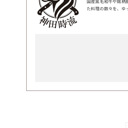
国産黒毛和牛や銘柄
た料理の数々を、ゆ