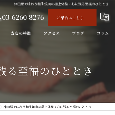
神田駅で味わう和牛焼肉の極上体験：心に残る至福のひととき
03-6260-8276
ご予約はこちら
当店の特徴
アクセス
ブログ
コラム
ディナー
コース
残る至福のひととき
飲み会
飲み放題
ランチ
神田駅で味わう和牛焼肉の極上体験：心に残る至福のひととき