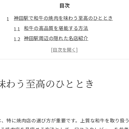
目次
神田駅で和牛の焼肉を味わう至高のひととき
和牛の高品質を堪能する方法
神田駅周辺の隠れた名店紹介
炭火焼きで味わう和牛の魅力
和牛焼肉で心癒される時間を
究極の和牛焼肉体験を求めて神田駅へ
和牛の旨味を最大限に引き出す秘訣
味わう至高のひととき
焼肉の魅力を神田駅で体感する和牛の贅沢
神田駅で和牛焼肉を楽しむ理由
特製タレと和牛の最高のマッチング
焼肉好きが集う神田駅の名店
は、特に焼肉店の選び方が重要です。上質な和牛を取り扱
和牛の奥深い味わいを探る