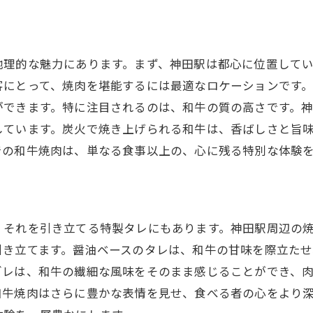
和牛焼肉がもたらす特別な時間
神田駅で味わう和牛の贅沢なひととき
特別な時間を演出する和牛の魅力
地理的な魅力にあります。まず、神田駅は都心に位置して
客にとって、焼肉を堪能するには最適なロケーションです
和牛焼肉が作る神田駅の特別なひととき
ができます。特に注目されるのは、和牛の質の高さです。
和牛焼肉で過ごす特別な時間を楽しむ
しています。炭火で焼き上げられる和牛は、香ばしさと旨
神田駅の特別な時間と和牛の調和
での和牛焼肉は、単なる食事以上の、心に残る特別な体験
、それを引き立てる特製タレにもあります。神田駅周辺の
引き立てます。醤油ベースのタレは、和牛の甘味を際立た
ダレは、和牛の繊細な風味をそのまま感じることができ、
和牛焼肉はさらに豊かな表情を見せ、食べる者の心をより