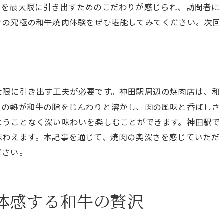
神田駅の名店による和牛の極上体験
味を最大限に引き出すためのこだわりが感じられ、訪問者
での究極の和牛焼肉体験をぜひ堪能してみてください。次
和牛焼肉の香りを引き立てる技法
神田駅の名店で味わう和牛の深い香り
和牛焼肉の芳醇な香りを堪能する
名店が提供する和牛の魅力的な香り
大限に引き出す工夫が必要です。神田駅周辺の焼肉店は、
神田駅で味わう和牛焼肉の深い旨味と至福
火の熱が和牛の脂をじんわりと溶かし、肉の風味と香ばし
和牛焼肉の深い旨味を味わう方法
なうことなく深い味わいを楽しむことができます。神田駅
至福のひとときを堪能するために
味わえます。本記事を通じて、焼肉の奥深さを感じていた
神田駅で感じる和牛の深い魅力
ださい。
和牛焼肉の旨味を引き出す炭火焼き
和牛焼肉がもたらす至福の体験
体感する和牛の贅沢
神田駅の焼肉店で得る深い満足感
和牛の焼肉が奏でる神田駅の特別な時間