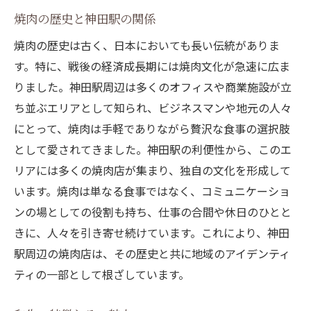
焼肉の歴史と神田駅の関係
焼肉と一緒に楽しむドリンクメニュー
焼肉の歴史は古く、日本においても長い伝統がありま
和牛の味わいを最大限に楽しむ方法
す。特に、戦後の経済成長期には焼肉文化が急速に広ま
神田の焼肉店での特別な時間の過ごし方
りました。神田駅周辺は多くのオフィスや商業施設が立
駅近の焼肉店が提供するサービス
ち並ぶエリアとして知られ、ビジネスマンや地元の人々
焼肉体験をさらに豊かにするアドバイス
にとって、焼肉は手軽でありながら贅沢な食事の選択肢
和牛の旨みが広がる神田駅の焼肉スポット
として愛されてきました。神田駅の利便性から、このエ
和牛の産地とその違い
リアには多くの焼肉店が集まり、独自の文化を形成して
神田駅周辺の人気焼肉スポット紹介
います。焼肉は単なる食事ではなく、コミュニケーショ
焼肉の旨味を引き出す特製タレの秘密
ンの場としての役割も持ち、仕事の合間や休日のひとと
きに、人々を引き寄せ続けています。これにより、神田
和牛と相性抜群のサイドメニュー
駅周辺の焼肉店は、その歴史と共に地域のアイデンティ
焼肉と映えるドリンク選び
ティの一部として根ざしています。
神田の夜を楽しむ焼肉体験
心まで満たされる神田駅の焼肉と特製タレの秘