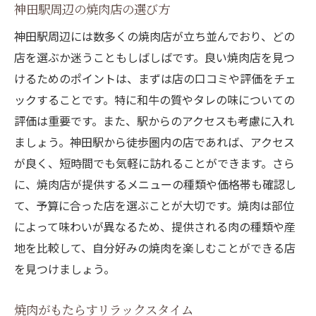
神田の焼肉店での特別なイベント情報
神田駅周辺の焼肉店の選び方
焼肉と共に楽しむ神田の夜
神田駅周辺には数多くの焼肉店が立ち並んでおり、どの
神田駅で出会う口どけ柔らかな和牛焼肉
店を選ぶか迷うこともしばしばです。良い焼肉店を見つ
けるためのポイントは、まずは店の口コミや評価をチェ
和牛の繊細な味わいとその秘密
ックすることです。特に和牛の質やタレの味についての
口どけの良さを堪能するための焼き方
評価は重要です。また、駅からのアクセスも考慮に入れ
神田駅の焼肉店でのおすすめメニュー
ましょう。神田駅から徒歩圏内の店であれば、アクセス
和牛焼肉の美味しさを堪能する時間
が良く、短時間でも気軽に訪れることができます。さら
神田駅での焼肉の新たな出会い
に、焼肉店が提供するメニューの種類や価格帯も確認し
焼肉の食べ方とマナー
て、予算に合った店を選ぶことが大切です。焼肉は部位
特製タレが引き立てる神田駅の和牛焼肉の美味
によって味わいが異なるため、提供される肉の種類や産
しさ
地を比較して、自分好みの焼肉を楽しむことができる店
を見つけましょう。
タレの種類とその特徴
和牛の旨味をさらに深めるタレの選び方
焼肉がもたらすリラックスタイム