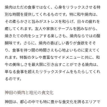
特製タレが作り出す焼肉の美味しさ
焼肉はただの食事ではなく、心身をリラックスさせる特
タレによる味の変化を楽しむ焼肉体験
別な時間を提供してくれるものです。特に和牛焼肉は、
神田駅で味わう独自のタレレシピ
その柔らかさと旨みがストレスを和らげ、日々の疲れを
焼肉の楽しさを広げるタレの魅力
癒してくれます。友人や家族とテーブルを囲みながら、
神田駅の焼肉店で味わう贅沢なひととき
焼きたての肉をシェアする楽しさも、焼肉ならではの醍
神田駅の焼肉店の雰囲気とサービス
醐味です。さらに、焼肉の香ばしい香りが食欲をそそ
焼肉と共に過ごす特別な時間
り、食事を待つ間の時間さえも心地よいものに変えてく
れます。特製のタレや豊富なサイドメニューと共に、和
贅沢なひとときを演出する焼肉の楽しみ方
牛の美味しさを最大限に引き出すことができる焼肉は、
神田駅での格別な焼肉ディナー
単なる食事を超えたリラックスタイムをもたらしてくれ
焼肉と組み合わせるおすすめの飲み物
るのです。
焼肉店での心に残るエピソード
神田の焼肉と地元の食文化
神田は、都心の中でも特に豊かな食文化を誇るエリアで