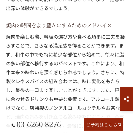
出深い体験ができるでしょう。
焼肉の時間をより豊かにするためのアドバイス
焼肉を楽しむ際、料理の選び方や食べる順番に工夫を凝
らすことで、さらなる満足感を得ることができます。ま
ず、和牛の中でも特に希少な部位から始めて、徐々に脂
の多い部位へ移行するのがベストです。これにより、和
牛本来の味わいを深く感じられるでしょう。さらに、特
製タレやスパイスの組み合わせは、味に変化をもたら
し、最後の一口まで楽しむことができます。また、焼肉
に合わせるドリンクも重要な要素です。アルコール類だ
けでなく、店特製のノンアルコールカクテルやお茶な
ど、焼肉の旨みを引き立てる飲み物を選ぶことで、食事
03-6260-8276
ご予約はこちら
全体のバランスが整います。最後に、店の雰囲気やスタ