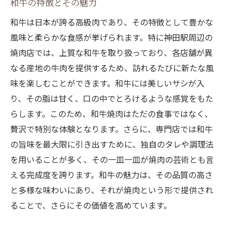
和牛の特徴とその魅力
密
和牛は日本が誇る高級肉であり、その特徴として豊かな
特製タレの独自のレシピと味わい
風味と柔らかな食感が挙げられます。特に神田駅周辺の
和牛と特製タレのベストマッチ
焼肉店では、上質な和牛を取り扱っており、各店舗が異
タレが引き出す和牛の深いコク
なる産地の牛肉を提供するため、訪れるたびに新たな風
焼肉の楽しみを倍増させるタレの使い方
味を楽しむことができます。和牛には美しいサシが入
神田駅の焼肉店が誇る特製タレ
り、その脂は甘く、口の中でとろけるような感覚をもた
らします。このため、和牛焼肉はただの食事ではなく、
タレと焼肉の絶妙なハーモニー
贅沢で特別な体験となります。さらに、専門店では和牛
神田駅徒歩圏内で見つける極上和牛焼肉の時間
の旨味を最大限に引き出すために、独自のタレや調理法
徒歩圏内でアクセス良好な焼肉店
を用いることが多く、その一皿一皿が焼肉の芸術とも言
和牛焼肉の極上の時間を楽しむ秘訣
える完成度を誇ります。和牛の魅力は、その品質の高さ
神田でしか味わえない特別な焼肉体験
と多様な味わいにあり、それが焼肉という形で提供され
焼肉の時間をより豊かにするためのアドバ
ることで、さらにその価値を高めています。
イス