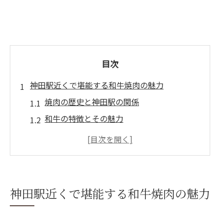
目次
神田駅近くで堪能する和牛焼肉の魅力
焼肉の歴史と神田駅の関係
和牛の特徴とその魅力
神田駅周辺の焼肉店の選び方
焼肉がもたらすリラックスタイム
神田の焼肉と地元の食文化
和牛焼肉の美味しさを引き立てるポイント
神田駅近くで堪能する和牛焼肉の魅力
駅から徒歩5分！神田で味わう至福の焼肉体験
神田駅からのアクセスが便利な焼肉店