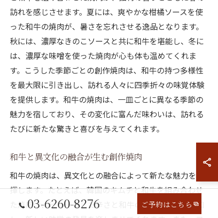
訪れを感じさせます。夏には、爽やかな柑橘ソースを使
った和牛の焼肉が、暑さを忘れさせる逸品となります。
秋には、濃厚なきのこソースと共に和牛を堪能し、冬に
は、濃厚な味噌を使った焼肉が心も体も温めてくれま
す。こうした季節ごとの創作焼肉は、和牛の持つ多様性
を最大限に引き出し、訪れる人々に四季折々の味覚体験
を提供します。和牛の焼肉は、一皿ごとに異なる季節の
魅力を宿しており、その変化に富んだ味わいは、訪れる
たびに新たな驚きと喜びを与えてくれます。
和牛と異文化の融合が生む創作焼肉
和牛の焼肉は、異文化との融合によって新たな魅力を発
揮します。たとえば、韓国のキムチと和牛を組み合わせ
03-6260-8276
た焼肉は、ピリッとした辛さと和牛の旨味が絶妙に調和
ご予約はこちら