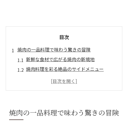
目次
焼肉の一品料理で味わう驚きの冒険
新鮮な食材で広がる焼肉の新境地
焼肉料理を彩る絶品のサイドメニュー
味覚を刺激するユニークな焼肉の組み合わ
せ
焼肉の一品料理で楽しむ異国の風味
焼肉のスパイスとハーブの魅力
焼肉の一品料理で味わう驚きの冒険
焼肉の一品料理で体験する食のアート
和牛の繊細な旨味を引き出す焼肉の魅力