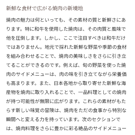
新鮮な食材で広がる焼肉の新境地
和牛の選び方と焼肉での調理テクニック
焼肉の火加減が決める和牛の美味しさ
焼肉の魅力は何といっても、その素材の質と新鮮さにあ
ります。特に和牛を使用した焼肉は、その肉質と風味で
和牛焼肉に合うソースとディップの秘密
他を圧倒します。しかし、ここで注目すべきは和牛だけ
焼肉と和牛の相性を高めるマリネの技
ではありません。地元で採れた新鮮な野菜や季節の食材
和牛焼肉を引き立てる絶品の付け合わせ
を組み合わせることで、焼肉の美味しさをさらに引き立
和牛の旨味を引き出す焼肉のコツ
てることができるのです。例えば、旬の野菜を使った焼
日常を特別に変える焼肉の一品料理の秘密
肉のサイドメニューは、肉の味を引き立てながら栄養価
家庭でも楽しめる焼肉一品料理のアイデア
も高まります。また、日本各地から取り寄せた新鮮な海
特別な日のための焼肉一品料理ガイド
産物を焼肉に取り入れることで、一品料理としての焼肉
焼肉一品料理で演出する記念日ディナー
が持つ可能性が無限に広がります。これらの素材がもた
らす新しい味覚の冒険は、焼肉をただの食事から特別な
焼肉一品料理で味わう季節の変化
瞬間へと変える力を持っています。次のセクションで
焼肉一品料理が生む家族の団欒のひととき
は、焼肉料理をさらに豊かに彩る絶品のサイドメニュー
ホームパーティーで活躍する焼肉一品料理