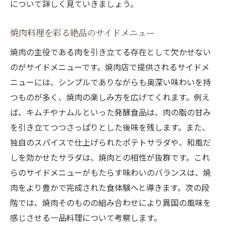
について詳しく見ていきましょう。
神田で新たな焼肉の味覚体験を楽しむ
神田で訪れるべき焼肉店の特徴
焼肉料理を彩る絶品のサイドメニュー
神田の焼肉店でしか味わえない特別な一品
焼肉の主役である肉を引き立てる存在として欠かせない
神田の焼肉シーンにおける新しいトレンド
のがサイドメニューです。焼肉店で提供されるサイドメ
神田で発見する焼肉の隠れた名店
ニューには、シンプルでありながらも奥深い味わいを持
神田の焼肉店で体験する文化と味覚の融合
つものが多く、焼肉の楽しみ方を広げてくれます。例え
ば、キムチやナムルといった発酵食品は、肉の脂の甘み
神田の焼肉で過ごす特別な夜の過ごし方
を引き立てつつさっぱりとした後味を残します。また、
創作焼肉料理で広がる和牛の新たな可能性
独自のスパイスで仕上げられたポテトサラダや、和風だ
創作焼肉がもたらす和牛の新しい魅力
しを効かせたサラダは、焼肉との相性が抜群です。これ
和牛の特徴を活かした創作焼肉レシピ
らのサイドメニューがもたらす味わいのバランスは、焼
創作焼肉で楽しむ和牛の季節ごとの味
肉をより豊かで完成された食体験へと導きます。次の段
和牛と異文化の融合が生む創作焼肉
階では、焼肉そのものの組み合わせにより異国の風味を
創作焼肉で挑戦する和牛の新たな食感
感じさせる一品料理について考察します。