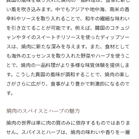
焼肉のバリエーションを生むアジアの食材
い風を吹き込みます。中でもアジアや地中海、南米の香
焼肉と果物の意外なマリアージュ
辛料やソースを取り入れることで、和牛の繊細な味わい
多国籍料理との融合で楽しむ焼肉
を引き立てることが可能です。例えば、韓国のコチュジ
焼肉の新時代を切り開く一品料理の魅力
ャンやタイのスイートチリソースを使ったディップソー
革新的な焼肉一品料理の誕生秘話
スは、焼肉に新たな深みを与えます。また、食材として
焼肉一品料理がもたらす新しい食の体験
も海外のエッセンスを取り入れた野菜やハーブを使うこ
とで、焼肉の一品料理がより多様な味覚体験を提供しま
現代の食文化における焼肉の進化
す。こうした異国の風味が調和することで、焼肉の楽し
一品料理としての焼肉が拓く未来
さがさらに広がり、食事がより豊かで刺激的になるので
次世代に受け継がれる焼肉一品料理の魅力
す。
焼肉一品料理で感動を呼ぶ新時代の食卓
焼肉のスパイスとハーブの魅力
焼肉の世界は単に肉の質のみに依存するものではありま
せん。スパイスとハーブは、焼肉の味わいや香りを一層