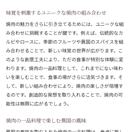
創作焼肉で再発見する和牛の歴史と未来
味覚を刺激するユニークな焼肉の組み合わせ
焼肉を通じた特別な瞬間の演出法
焼肉の魅力をさらに引き立てるためには、ユニークな組
特別な瞬間を彩る焼肉の演出アイデア
み合わせに挑戦することが鍵です。例えば、伝統的なカ
焼肉で過ごすロマンティックなディナー
ルビやロースに、季節のフルーツや異国のスパイスを組
焼肉体験をより楽しくする音楽と雰囲気
み合わせることで、新しい味覚の世界が広がります。こ
焼肉を通じた交流の場の作り方
のような創意工夫により、ただの食事が特別な体験に変
焼肉で迎える特別な日のおもてなし法
わります。焼肉の一品料理として、これまでにない味わ
焼肉の一品料理で記憶に残る瞬間を
いを楽しむことで、食事の場がさらに活気づきます。そ
多様な食材で楽しむ焼肉の無限のバリエーショ
して、新しい組み合わせにより、焼肉の楽しさが倍増す
ン
るのです。創造的な発想を取り入れることで、焼肉の可
能性は無限に広がるでしょう。
焼肉に合う多様な野菜の楽しみ方
海鮮焼肉で広がる味覚の世界
焼肉の一品料理で楽しむ異国の風味
焼肉に最適なチーズの組み合わせ
異国の風味を取り入れた焼肉の一品料理は、食卓に新し