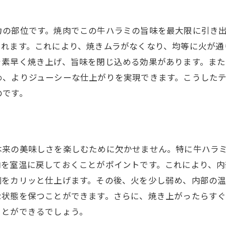
最高の牛ハラミを求める旅
焼肉の技術が光る神田駅の店
力の部位です。焼肉でこの牛ハラミの旨味を最大限に引き
牛ハラミを最大限に楽しむためのコツ
られます。これにより、焼きムラがなくなり、均等に火が通
を素早く焼き上げ、旨味を閉じ込める効果があります。ま
神田駅での焼肉体験をより豊かに
め、よりジューシーな仕上がりを実現できます。こうした
牛ハラミの美味しさを再発見
のです。
焼肉好きのための神田駅ガイド
本来の美味しさを楽しむために欠かせません。特に牛ハラ
肉を室温に戻しておくことがポイントです。これにより、内
側をカリッと仕上げます。その後、火を少し弱め、内部の
な状態を保つことができます。さらに、焼き上がったらす
ことができるでしょう。