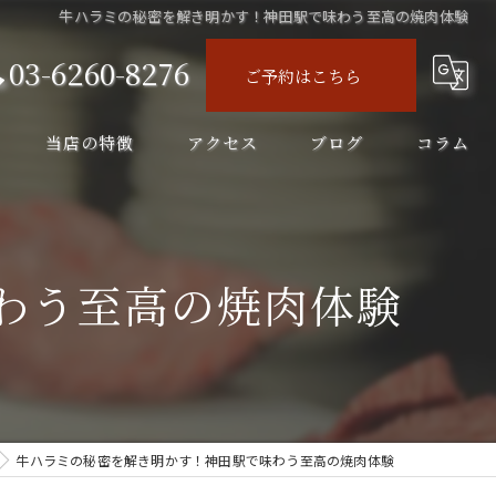
牛ハラミの秘密を解き明かす！神田駅で味わう至高の焼肉体験
03-6260-8276
ご予約はこちら
当店の特徴
アクセス
ブログ
コラム
ディナー
コース
わう至高の焼肉体験
飲み会
飲み放題
ランチ
牛ハラミの秘密を解き明かす！神田駅で味わう至高の焼肉体験