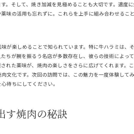
神田駅で堪能する極上の味わい
ます。そして、焼き加減を見極めることも大切です。適度に
や薬味の活用も忘れずに。これらを上手に組み合わせるこ
ジューシーさが際立つ焼肉の秘訣
牛ハラミの旨味を引き出すソース
神田駅で味わう絶品の焼肉体験
旨味を最大限に引き立てる調理法
風味が楽しめることで知られています。特に牛ハラミは、
人たちが腕を振るう名店が多数存在し、彼らの技術によっ
神田駅を訪れたら絶対に食べたい牛ハラミの秘話
選された薬味が、焼肉の楽しさをさらに広げてくれます。
牛ハラミの知られざる逸話
焼肉文化です。次回の訪問では、この魅力を一度体験して
神田駅の焼肉店が守る伝統の味
を心待ちにしてください。
地元で愛される牛ハラミの秘密
神田駅でしか味わえない特別な一品
牛ハラミを巡るエピソードの数々
出す焼肉の秘訣
焼肉文化が育む牛ハラミの魅力
牛ハラミの美味しさを最大限に引き出す焼肉を神田で