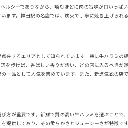
牛ハラミを引き立てる炭火の魔法
くヘルシーでありながら、噛むほどに肉の旨味が口いっぱ
香ばしさを極めた牛ハラミの秘密
ています。神田駅の名店では、炭火で丁寧に焼き上げられ
神田駅の焼肉店が提供する新感覚
焼肉の風味を深める炭火の魅力
焼肉の真髄を体感できる神田駅の牛ハラミ紹介
神田駅で訪れるべき牛ハラミの名店
が点在するエリアとして知られています。特に牛ハラミの
焼肉の真髄を味わうためのポイント
周辺を歩けば、香ばしい香りが漂い、どの店に入るべきか
牛ハラミ愛好家が推薦する神田駅の店
慢の一品として人気を集めています。また、新進気鋭の店
厳選された牛肉がもたらす焼肉の極み
神田駅で牛ハラミの奥深さを知る
焼肉の魅力を最大限に引き出す方法
ジュワッと広がる旨味！神田駅で食べる牛ハラミの魅
選び方が重要です。新鮮で質の高い牛ハラミを選ぶことで
口の中で広がる牛ハラミの旨味
ミを提供しており、その柔らかさとジューシーさが特徴で