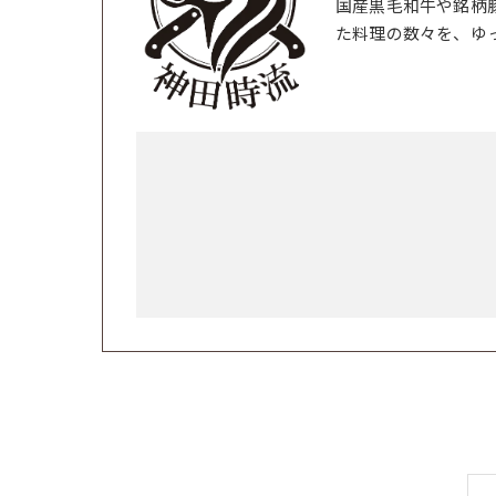
国産黒毛和牛や銘柄
た料理の数々を、ゆ