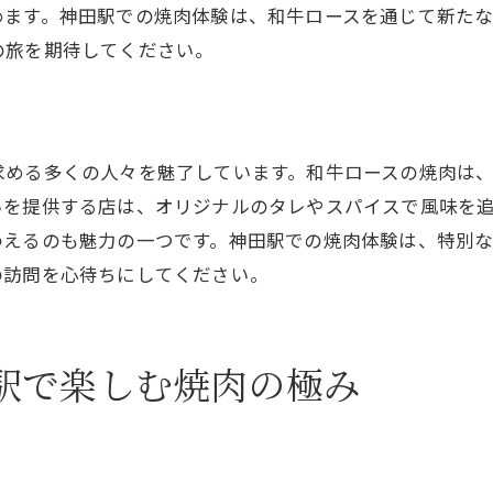
和牛ロースの魅力を余さず堪能する方法
めます。神田駅での焼肉体験は、和牛ロースを通じて新た
の旅を期待してください。
神田駅で味わう和牛ロースの名店紹介
焼肉ファンに贈る神田駅の魅力的なスポット
神田駅と和牛ロースの最高の組み合わせ
和牛ロースの魅力に浸る、神田駅の旅
求める多くの人々を魅了しています。和牛ロースの焼肉は
いを提供する店は、オリジナルのタレやスパイスで風味を
特別なひとときを神田駅で過ごす和牛ロースの宴
わえるのも魅力の一つです。神田駅での焼肉体験は、特別
神田駅で過ごす和牛ロースの特別な晩餐
の訪問を心待ちにしてください。
和牛好き必見！神田駅での宴の過ごし方
最高の和牛ロースで過ごす贅沢な時間
神田駅での和牛ロースが叶える特別な夜
駅で楽しむ焼肉の極み
焼肉宴会の決定版！神田駅での和牛ロース
和牛ロースの宴を楽しむ神田駅の魅力
香ばしい焼肉の香りに包まれる神田駅の和牛体験