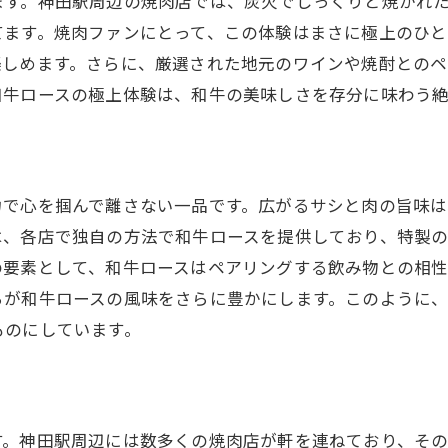
ます。神田駅周辺の焼肉店では、炭火でじっくりと焼かれ
てます。焼肉ファンにとって、この体験はまさに極上のひと
炭火の魔法がかかる和牛ロース体験
楽しめます。さらに、厳選された地元のワインや焼酎との
神田駅での焼肉が叶える至福のひととき
和牛ロースの極上体験は、和牛の美味しさを存分に味わう
和牛ロースが奏でる至福のとき神田駅の焼肉体験
和牛ロースの美味しさを堪能する神田駅の旅
神田駅で過ごす至福の焼肉タイム
力で心を掴んで離さない一品です。広がるサシと肉の旨味
和牛ロースと共に過ごす贅沢な時間
は、各店で独自の方法で和牛ロースを提供しており、特製
美食の町神田で味わう和牛ロースの魅力
の要素として、和牛ロースはペアリングする飲み物との相
焼肉ファン必見の神田駅でのひととき
らが和牛ロースの風味をさらに豊かにします。このように
和牛ロースが引き立てる特別な瞬間
ものにしています。
特製タレと炭火焼きが引き立てる神田駅の焼肉の魅力
特製タレが織りなす和牛ロースの美味
炭火とタレが生む神田駅の焼肉芸術
す。神田駅周辺には数多くの焼肉店が軒を連ねており、そ