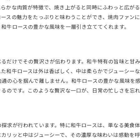
和牛ロースの旨味を最大限に引き出すタレ
柔らかな肉質が特徴で、焼き上がると同時にふわっと広が
神田駅で味わう、極上のタレと炭火焼
ロースの魅力をたっぷりと味わうことができ、焼肉ファンに
特製タレと炭火で楽しむ至福のロース
、和牛ロースの豊かな風味を一層引き立ててくれます。
タレの魔法が和牛ロースに宿る神田駅
神田駅で味わう和牛ロース焼肉の奥深い旨味
神田駅で体験する、和牛ロースの深い旨味
べるだけでその贅沢さが伝わります。和牛特有の旨味と甘
焼肉の真髄を知る神田駅の和牛ロース
れた和牛ロースは外は香ばしく、中は柔らかでジューシー
奥深い和牛ロースの世界を旅する神田駅
肉通の心を掴んで離しません。和牛ロースの豊かな風味を
和牛ロースの隠れた魅力を探る焼肉体験
きるのです。このような贅沢な一口が、日常の忙しさを忘
神田駅で味わう至極の和牛ロース
和牛ロースの奥義を体感する神田駅
焼肉ファン必見神田駅で和牛ロースの魅力を堪能
の探求が行われています。特に和牛ロースは、単なる美食
焼肉ファンのための神田駅ガイド
はカリッと中はジューシーで、その濃厚な味わいは感動を