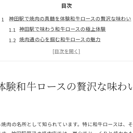
目次
神田駅で焼肉の真髄を体験和牛ロースの贅沢な味わい
神田駅で味わう和牛ロースの極上体験
焼肉通の心を掴む和牛ロースの魅力
和牛ロースの美食旅が始まる神田駅
一口で広がる贅沢な和牛ロースの風味
神田駅で味わう焼肉の新たな境地
特別な味わいを求めて神田駅へ
体験和牛ロースの贅沢な味わ
炭火の香り広がる神田駅で楽しむ焼肉の極み
炭火で引き立つ和牛ロースの味わい
香ばしさ広がる神田駅での焼肉体験
焼肉の真髄を味わう神田駅の炭火焼
る焼肉の名所として知られています。特に和牛ロースは、
神田駅で楽しむ香り豊かな和牛ロース