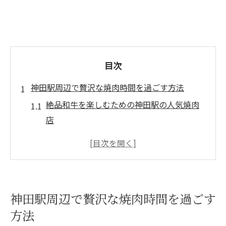
目次
神田駅周辺で贅沢な焼肉時間を過ごす方法
絶品和牛を楽しむための神田駅の人気焼肉
店
特別な食事券でお得に贅沢な焼肉を味わう
方法
焼肉をさらに美味しくする神田駅周辺の隠
れ家スポット
神田駅周辺で贅沢な焼肉時間を過ごす
都会の喧騒を忘れる神田駅の焼肉店の選び
方法
方