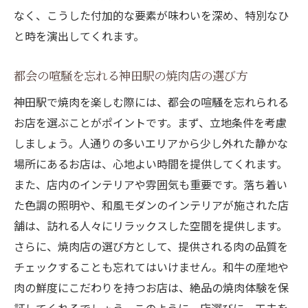
神田駅の特別な焼肉体験を支える食事券
なく、こうした付加的な要素が味わいを深め、特別なひ
食事券が叶える神田駅での贅沢な焼肉時間
と時を演出してくれます。
神田駅の焼肉店で特別な体験を保証する食
事券
都会の喧騒を忘れる神田駅の焼肉店の選び方
友人と共有する神田駅での究極の焼肉時間
神田駅で焼肉を楽しむ際には、都会の喧騒を忘れられる
友人と過ごす神田駅の焼肉店での特別な夜
お店を選ぶことがポイントです。まず、立地条件を考慮
しましょう。人通りの多いエリアから少し外れた静かな
友情が深まる神田駅での焼肉体験の楽しみ
場所にあるお店は、心地よい時間を提供してくれます。
方
また、店内のインテリアや雰囲気も重要です。落ち着い
神田駅で友人と共に楽しむ焼肉の選び方
た色調の照明や、和風モダンのインテリアが施された店
焼肉を通じて友人と絆を深める神田駅の魅
舗は、訪れる人々にリラックスした空間を提供します。
力
さらに、焼肉店の選び方として、提供される肉の品質を
神田駅の焼肉店で友人と過ごす思い出作り
チェックすることも忘れてはいけません。和牛の産地や
究極の焼肉を友人と共有する神田駅での贅
肉の鮮度にこだわりを持つお店は、絶品の焼肉体験を保
沢時間