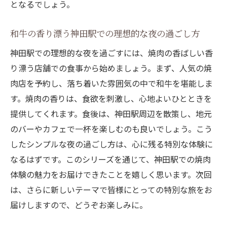
となるでしょう。
食事券の選び方
食事券で楽しむ神田駅の焼肉店の新しいス
和牛の香り漂う神田駅での理想的な夜の過ごし方
タイル
神田駅での理想的な夜を過ごすには、焼肉の香ばしい香
神田駅の焼肉店で食事券を活用する方法
り漂う店舗での食事から始めましょう。まず、人気の焼
特別な食事券で神田駅の焼肉体験をさらに
肉店を予約し、落ち着いた雰囲気の中で和牛を堪能しま
楽しむ
す。焼肉の香りは、食欲を刺激し、心地よいひとときを
神田駅での焼肉体験をよりお得に楽しむ食
提供してくれます。食後は、神田駅周辺を散策し、地元
事券の活用法
のバーやカフェで一杯を楽しむのも良いでしょう。こう
したシンプルな夜の過ごし方は、心に残る特別な体験に
食事券がもたらす神田駅での焼肉の特別な
なるはずです。このシリーズを通じて、神田駅での焼肉
楽しみ方
体験の魅力をお届けできたことを嬉しく思います。次回
は、さらに新しいテーマで皆様にとっての特別な旅をお
届けしますので、どうぞお楽しみに。