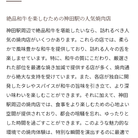
神田駅での焼肉体験をより充実させる秘訣
和牛の香り漂う神田駅での理想的な夜の過
絶品和牛を楽しむための神田駅の人気焼肉店
ごし方
神田駅周辺で絶品和牛を堪能したいなら、訪れるべき人
焼肉食事券で叶える神田駅の特別体験
気の焼肉店がいくつかあります。これらの店では、柔ら
神田駅で使える焼肉食事券の魅力と活用法
かで風味豊かな和牛を提供しており、訪れる人々の舌を
香ばしい和牛を堪能するための食事券の選
楽しませています。特に、和牛の質にこだわり、厳選さ
び方
れた部位を最適な焼き加減で提供する店が多く、焼肉通
心に残る焼肉体験を贈る食事券のおすすめ
から絶大な支持を受けています。また、各店が独自に開
発したタレやスパイスが和牛の旨味を引き立て、より深
焼肉食事券で楽しむ神田駅の特別な焼肉店
い味わいを楽しむことができます。それに加えて、神田
リスト
駅周辺の焼肉店では、食事をより楽しむための心地よい
神田駅での焼肉体験を倍増させる食事券の
空間が提供されており、都会の喧騒を忘れ、ゆったりと
使い方
した時間を過ごすことができます。このような魅力的な
特別なひとときを演出する焼肉食事券の活
環境での焼肉体験は、特別な瞬間を演出するのに最適で
用法