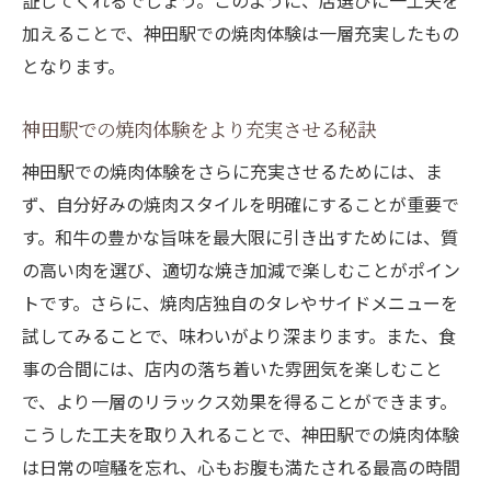
証してくれるでしょう。このように、店選びに一工夫を
心地よい空間で堪能する焼肉体験の魅力
加えることで、神田駅での焼肉体験は一層充実したもの
神田駅での焼肉店選びのポイント：心地よ
となります。
い空間
神田駅での焼肉体験をより充実させる秘訣
和牛を堪能するための神田駅の焼肉環境
雰囲気抜群！神田駅の焼肉店で過ごす特別
神田駅での焼肉体験をさらに充実させるためには、ま
な時間
ず、自分好みの焼肉スタイルを明確にすることが重要で
す。和牛の豊かな旨味を最大限に引き出すためには、質
心地よい空間で焼肉を楽しむ神田駅の魅力
の高い肉を選び、適切な焼き加減で楽しむことがポイン
神田駅での焼肉体験をより豊かにする空間
トです。さらに、焼肉店独自のタレやサイドメニューを
の工夫
試してみることで、味わいがより深まります。また、食
焼肉の美味しさを引き立てる神田駅の特別
事の合間には、店内の落ち着いた雰囲気を楽しむこと
な空間
で、より一層のリラックス効果を得ることができます。
神田駅で焼肉を楽しむための特別な食事券活用
こうした工夫を取り入れることで、神田駅での焼肉体験
法
は日常の喧騒を忘れ、心もお腹も満たされる最高の時間
神田駅での焼肉体験をアップグレードする