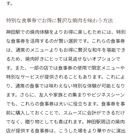
す。
香ばしい和牛の香りが漂う神田駅の魅力
神田駅で味わう絶品和牛の秘密
特別な食事券でお得に贅沢な焼肉を味わう方法
和牛の香りに包まれる神田駅の焼肉店ベス
神田駅での焼肉体験をよりお得に楽しむためには、特別
ト5
な食事券を活用するのが賢い選択です。これらの食事券
魅力的な和牛の香りで満たされる神田駅の
は、通常のメニューよりもお得に贅沢な和牛を堪能でき
魅力
るため、焼肉好きにとっては見逃せないオプションで
和牛の極上の香りを堪能する神田駅での焼
す。また、一部の店では食事券の使用で限定メニューや
肉体験
特別なサービスが提供されることもあります。これによ
神田駅の魅力を引き立てる和牛の香ばしさ
り、通常の食事では味わえない特別な体験が可能となり
ます。さらに、友人や家族との集まりやビジネスシーン
香ばしい和牛がもたらす神田駅での贅沢時
でも、これらの食事券は大いに役立ちます。食事券を事
間
前に購入しておくことで、スムーズに会計ができるだけ
都会の喧騒を忘れて焼肉に浸る贅沢なひととき
でなく、贈り物としても喜ばれます。神田駅周辺の焼肉
心安らぐ空間で焼肉を楽しむ神田駅の魅力
店が提供する食事券は、こうした場をより華やかに演出