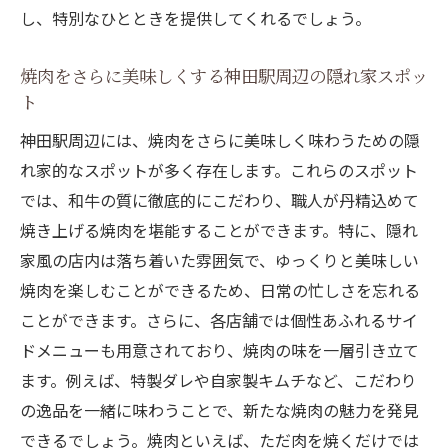
都会の忙しさを忘れる神田駅の焼肉店の選
し、特別なひとときを提供してくれるでしょう。
び方
焼肉で心を癒す神田駅の隠れ家的スポット
焼肉をさらに美味しくする神田駅周辺の隠れ家スポッ
特別な時間を過ごすための神田駅の焼肉店
ト
心地よい時間を演出する神田駅の焼肉体験
神田駅周辺には、焼肉をさらに美味しく味わうための隠
神田駅での焼肉体験で得られる心のリセッ
れ家的なスポットが多く存在します。これらのスポット
ト
では、和牛の質に徹底的にこだわり、職人が丹精込めて
焼き上げる焼肉を堪能することができます。特に、隠れ
特別な食事券で楽しむ神田駅の焼肉体験
家風の店内は落ち着いた雰囲気で、ゆっくりと美味しい
神田駅での焼肉体験を充実させる食事券の
焼肉を楽しむことができるため、日常の忙しさを忘れる
選び方
ことができます。さらに、各店舗では個性あふれるサイ
焼肉ファン必見！神田駅で活用できる特別
ドメニューも用意されており、焼肉の味を一層引き立て
食事券
ます。例えば、特製ダレや自家製キムチなど、こだわり
食事券で楽しむ神田駅の焼肉の新しい楽し
の逸品を一緒に味わうことで、新たな焼肉の魅力を発見
み方
できるでしょう。焼肉といえば、ただ肉を焼くだけでは