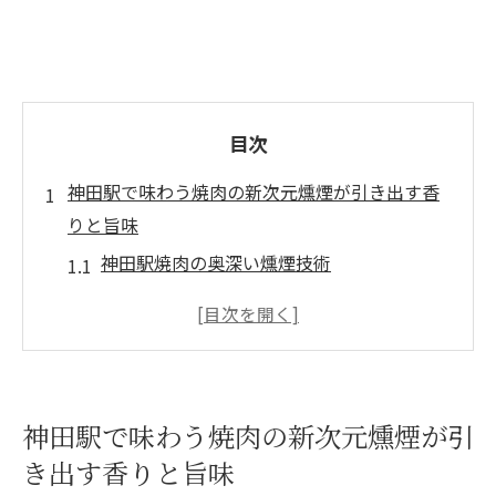
目次
神田駅で味わう焼肉の新次元燻煙が引き出す香
りと旨味
神田駅焼肉の奥深い燻煙技術
燻煙がもたらす肉の風味再発見
香ばしい燻煙の魔法を体験する
特製タレと燻煙の相性抜群
厳選肉の旨味を引き出す燻煙調理
神田駅で味わう焼肉の新次元燻煙が引
神田駅での焼肉革命: 燻煙の力
き出す香りと旨味
燻煙の香りに誘われて神田駅で極上焼肉体験