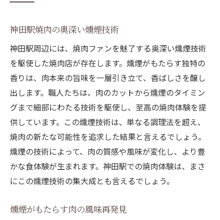
燻煙の香りが導く焼肉の旅
神田駅焼肉の奥深い燻煙技術
神田駅で味わう極上の燻煙肉
香り高き燻煙焼肉の魅力
神田駅周辺には、焼肉ファンを魅了する奥深い燻煙技術
を駆使した焼肉店が存在します。燻煙がもたらす独特の
特製タレと共に楽しむ燻煙の香り
香りは、肉本来の旨味を一層引き立て、香ばしさを醸し
神田駅で贅沢な燻煙焼肉時間
出します。職人たちは、肉のカットから燻煙のタイミン
燻煙の香りが生む焼肉の芸術
グまで細部にわたる技術を駆使し、至高の焼肉体験を提
焼肉の魅力を再発見神田駅で燻煙の魔法に酔い
供しています。この燻煙技術は、単なる調理法を超え、
しれる
焼肉の新たな可能性を追求した結果と言えるでしょう。
燻煙の魔法が生む焼肉の新魅力
燻煙の技術によって、肉の質感や風味が変化し、より豊
神田駅での焼肉体験を再定義
かな食体験が生まれます。神田駅での焼肉体験は、まさ
燻煙の力で再発見する肉の味わい
にこの燻煙技術の集大成とも言えるでしょう。
特製タレの旨味と燻煙の調和
燻煙がもたらす肉の風味再発見
焼肉文化の新たな地平: 神田駅