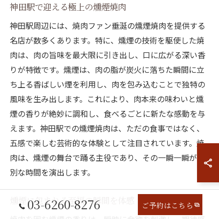
神田駅で迎える極上の燻煙焼肉
神田駅周辺には、焼肉ファン垂涎の燻煙焼肉を提供する
名店が数多くあります。特に、燻煙の技術を駆使した焼
肉は、肉の旨味を最大限に引き出し、口に広がる深い香
りが特徴です。燻煙は、肉の脂が炭火に落ちた瞬間に立
ち上る香ばしい煙を利用し、肉を包み込むことで独特の
風味を生み出します。これにより、肉本来の味わいと燻
煙の香りが絶妙に調和し、食べるごとに新たな感動を与
えます。神田駅での燻煙焼肉は、ただの食事ではなく、
五感で楽しむ芸術的な体験として注目されています。焼
肉は、燻煙の舞台で踊る主役であり、その一瞬一瞬が特
別な時間を演出します。
燻煙に包まれる至福の瞬間を体感
03-6260-8276
ご予約はこちら