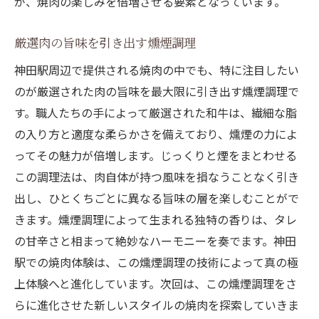
が、焼肉の楽しみを倍増させる要素となっています。
香りが広げる焼肉の贅沢な世界
厳選肉の旨味を引き出す燻煙調理
特製タレと燻煙が作る味の物語
焼肉探訪: 神田駅での贅沢な体験
神田駅周辺で提供される焼肉の中でも、特に注目したい
のが厳選された肉の旨味を最大限に引き出す燻煙調理で
燻煙が広げる焼肉の無限の魅力
す。職人たちの手によって厳選された和牛は、繊細な脂
神田駅での焼肉が提供する贅沢なひととき
の入り方と適度な柔らかさを備えており、燻煙の力によ
焼肉ファン必見神田駅で体験する燻煙と旨味の
ってその魅力が倍増します。じっくりと煙をまとわせる
ハーモニー
この調理法は、肉自体が持つ風味を損なうことなく引き
焼肉ファン絶賛: 神田駅の燻煙ハーモニー
出し、ひとくちごとに異なる旨味の層を楽しむことがで
燻煙と旨味が奏でる焼肉の交響曲
きます。燻煙調理によって生まれる独特の香りは、タレ
香りと味の調和を楽しむ焼肉時間
の甘辛さと相まって絶妙なハーモニーを奏でます。神田
神田駅での焼肉体験の真髄を知る
駅での焼肉体験は、この燻煙調理の技術によって真の極
特製タレが導く燻煙の味わい
上体験へと進化しています。次回は、この燻煙調理をさ
らに進化させた新しいスタイルの焼肉を探索していきま
焼肉ファンが神田駅で出会う燻煙の魅力