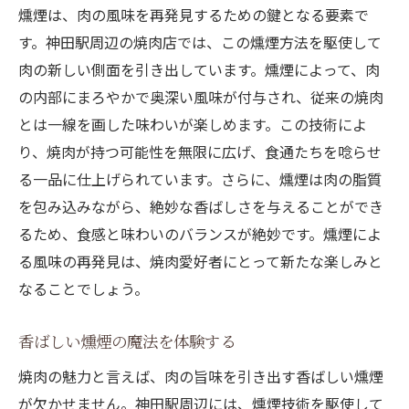
燻煙は、肉の風味を再発見するための鍵となる要素で
神田駅での焼肉が持つ特別な瞬間
す。神田駅周辺の焼肉店では、この燻煙方法を駆使して
神田の焼肉店で特別なひととき燻煙の魔法が織
肉の新しい側面を引き出しています。燻煙によって、肉
り成す絶品の味
の内部にまろやかで奥深い風味が付与され、従来の焼肉
神田駅での焼肉が織り成す物語
とは一線を画した味わいが楽しめます。この技術によ
燻煙が演出する特別なひととき
り、焼肉が持つ可能性を無限に広げ、食通たちを唸らせ
特製タレと燻煙が織り成す絶品
る一品に仕上げられています。さらに、燻煙は肉の脂質
神田駅の焼肉店で味わう至福の時間
を包み込みながら、絶妙な香ばしさを与えることができ
焼肉の新たな境地を開く燻煙
るため、食感と味わいのバランスが絶妙です。燻煙によ
絶品焼肉を求める神田駅の旅
る風味の再発見は、焼肉愛好者にとって新たな楽しみと
なることでしょう。
神田駅で楽しむ燻煙焼肉香りと旨味の共演
燻煙の香りが誘う焼肉の世界
香ばしい燻煙の魔法を体験する
神田駅での焼肉が生む香りのオーケストラ
焼肉の魅力と言えば、肉の旨味を引き出す香ばしい燻煙
特製タレと燻煙の絶妙なハーモニー
が欠かせません。神田駅周辺には、燻煙技術を駆使して