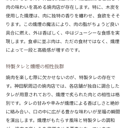
焼肉ファン必見: 神田駅の燻煙の魅力
肉の味わいを高める焼肉店が存在します。特に、木炭を
神田駅での燻煙焼肉体験の醍醐味
使用した燻煙は、肉に独特の香りを纏わせ、食欲をそそ
香りと旨味の共演が生む焼肉の至福
ります。この燻煙の魔法により、肉の脂がちょうど良い
極上の焼肉体験へようこそ神田駅で燻煙に包ま
具合に燃え、外は香ばしく、中はジューシーな食感を実
れる瞬間
現します。食卓に並ぶ肉は、ただの食材ではなく、燻煙
神田駅で迎える極上の燻煙焼肉
によって一段と高級感が増すのです。
燻煙に包まれる至福の瞬間を体感
特製タレと燻煙の相性抜群
特製タレが引き立てる燻煙の味
焼肉を楽しむ際に欠かせないのが、特製タレの存在で
極上焼肉を味わう神田駅での旅
す。神田駅周辺の焼肉店では、各店舗が独自に調合した
燻煙が奏でる絶品焼肉の序曲
タレが用意されており、燻煙で炙られた肉との相性は格
神田駅での焼肉が紡ぐ贅沢な時間
別です。タレの甘みや辛みが燻煙による香ばしさと絶妙
神田駅での焼肉探訪燻煙の香りが広げる贅沢な
に絡み合い、口の中に広がる豊かな味わいが至福の瞬間
味わい
を演出します。燻煙がもたらす風味と特製タレの調和
神田駅での燻煙焼肉の奥深さ