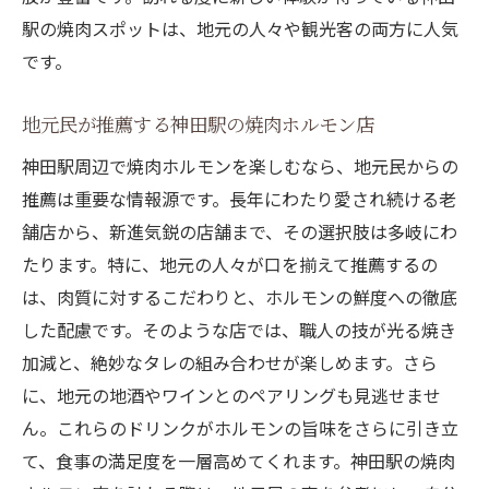
神田駅の焼肉で五感を刺激し新たな発見を
駅の焼肉スポットは、地元の人々や観光客の両方に人気
焼肉ホルモンで味わう新しい感動
です。
神田駅の焼肉で五感をフル活用
地元民が推薦する神田駅の焼肉ホルモン店
焼肉ホルモンが開く新たな味覚の扉
神田駅周辺で焼肉ホルモンを楽しむなら、地元民からの
神田駅の焼肉体験で感性を磨こう
推薦は重要な情報源です。長年にわたり愛され続ける老
焼肉ホルモンがもたらす新しい食の発見
舗店から、新進気鋭の店舗まで、その選択肢は多岐にわ
神田での焼肉ホルモンが刺激する五感の旅
たります。特に、地元の人々が口を揃えて推薦するの
神田でしか味わえない焼肉ホルモンの奥深さ
は、肉質に対するこだわりと、ホルモンの鮮度への徹底
神田駅で探る、焼肉ホルモンの奥義
した配慮です。そのような店では、職人の技が光る焼き
地元でしか味わえない焼肉の本当の魅力
加減と、絶妙なタレの組み合わせが楽しめます。さら
神田の焼肉ホルモンが特別な理由
に、地元の地酒やワインとのペアリングも見逃せませ
ん。これらのドリンクがホルモンの旨味をさらに引き立
他では味わえない、神田の焼肉ホルモン
て、食事の満足度を一層高めてくれます。神田駅の焼肉
神田駅でしか体験できない焼肉の奥深さ