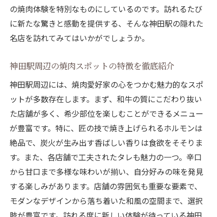
の焼肉体験を特別なものにしているのです。訪れるたび
神田駅で体験する、香り豊かな焼肉の魅力
に新たな驚きと感動を提供する、そんな神田駅の隠れた
炭火焼肉の香ばしさを神田で味わう
名店を訪れてみてはいかがでしょうか。
香りが食欲をそそる、神田駅の焼肉ホルモ
ン
神田駅周辺の焼肉スポットの特徴を徹底紹介
神田で楽しむ、香りと味の絶妙バランス
神田駅周辺には、焼肉愛好家の心をつかむ魅力的なスポ
焼肉ホルモンの香りが神田駅の風物詩に
ットが多数存在します。まず、和牛の質にこだわり抜い
特製タレが引き立てる神田駅の焼肉の極意
た店舗が多く、希少部位を楽しむことができるメニュー
秘伝のタレがグルメを唸らせる理由
が豊富です。特に、匠の技で焼き上げられるホルモンは
絶品で、炭火が生み出す香ばしい香りは食欲をそそりま
神田駅の焼肉をより美味しくする特製タレ
す。また、各店舗で工夫されたタレも魅力の一つ。辛口
タレが決め手！神田の焼肉ホルモンの秘密
から甘口まで多様な味わいが揃い、自分好みの味を発見
焼肉ホルモンを極める、特製タレの技
する楽しみがあります。店舗の雰囲気も重要な要素で、
神田駅で特製タレを楽しむ方法
モダンなデザインから落ち着いた和風の空間まで、選択
焼肉ホルモンとタレの絶妙な調和を神田で
肢が豊富です。訪れる度に新しい体験が待っている神田