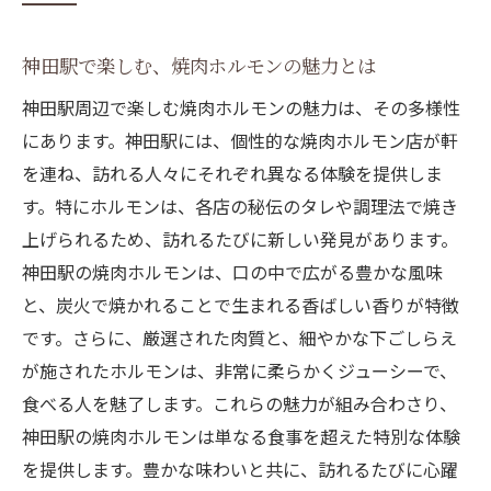
匠の技が光る神田駅の焼肉ホルモンの魅力
熟練の焼き手が織りなす絶品ホルモン
神田駅で楽しむ、焼肉ホルモンの魅力とは
神田駅で見つける、本物の焼肉の技
神田駅周辺で楽しむ焼肉ホルモンの魅力は、その多様性
ホルモンを最高に美味しくする焼き方とは
にあります。神田駅には、個性的な焼肉ホルモン店が軒
を連ね、訪れる人々にそれぞれ異なる体験を提供しま
神田駅の焼肉ホルモンが選ばれる理由
す。特にホルモンは、各店の秘伝のタレや調理法で焼き
焼肉ホルモンの美味しさを引き立てる職人
上げられるため、訪れるたびに新しい発見があります。
技
神田駅の焼肉ホルモンは、口の中で広がる豊かな風味
神田駅で体感する、究極の焼肉職人の技
と、炭火で焼かれることで生まれる香ばしい香りが特徴
地元のワインと炭火焼肉の絶妙なハーモニーを
です。さらに、厳選された肉質と、細やかな下ごしらえ
神田で体験
が施されたホルモンは、非常に柔らかくジューシーで、
神田駅で楽しむ、ワインとホルモンのマリ
食べる人を魅了します。これらの魅力が組み合わさり、
アージュ
神田駅の焼肉ホルモンは単なる食事を超えた特別な体験
焼肉ホルモンと相性抜群の地元ワイン特集
を提供します。豊かな味わいと共に、訪れるたびに心躍