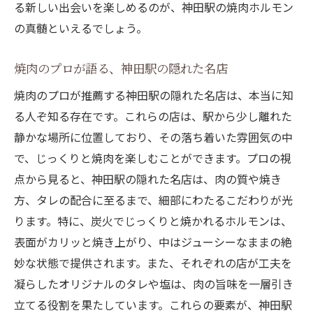
炭火焼肉とワインのペアリング指南
る新しい出会いを楽しめるのが、神田駅の焼肉ホルモン
地酒と焼肉ホルモンの新しい楽しみ方
の真髄といえるでしょう。
神田駅で味わう、ワインが引き立てる焼肉
焼肉のプロが語る、神田駅の隠れた名店
焼肉ホルモンにぴったりのワインを神田で
焼肉のプロが推薦する神田駅の隠れた名店は、本当に知
探す
る人ぞ知る存在です。これらの店は、駅から少し離れた
神田駅で味わう焼肉が心と体を満たす理由
静かな場所に位置しており、その落ち着いた雰囲気の中
焼肉ホルモンがもたらす心地よい満足感
で、じっくりと焼肉を楽しむことができます。プロの視
神田駅の焼肉でリフレッシュできる秘密
点から見ると、神田駅の隠れた名店は、肉の質や焼き
焼肉ホルモンが心を癒す理由を探る
方、タレの配合に至るまで、細部にわたるこだわりが光
神田駅での焼肉体験が心に残る理由
ります。特に、炭火でじっくりと焼かれるホルモンは、
地元の食材が心と体に与える効果とは
表面がカリッと焼き上がり、中はジューシーなままの絶
焼肉ホルモンで生活に活力を、神田駅で
妙な状態で提供されます。また、それぞれの店が工夫を
凝らしたオリジナルのタレや塩は、肉の旨味を一層引き
焼肉ホルモンの香りが誘う神田駅の炭火体験
立てる役割を果たしています。これらの要素が、神田駅
炭火の香りが引き立てるホルモンの味わい