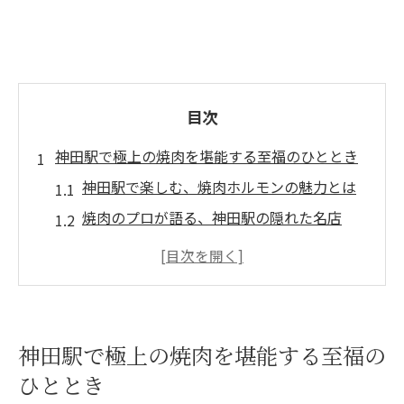
目次
神田駅で極上の焼肉を堪能する至福のひととき
神田駅で楽しむ、焼肉ホルモンの魅力とは
焼肉のプロが語る、神田駅の隠れた名店
神田駅周辺の焼肉スポットの特徴を徹底紹
介
地元民が推薦する神田駅の焼肉ホルモン店
焼肉ホルモンを神田駅で食べるときのポイ
神田駅で極上の焼肉を堪能する至福の
ント
ひととき
神田駅で味わう焼肉ホルモンの真髄