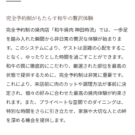
の魅力
神田時流ならではの予約限定メニューの特
完全予約制がもたらす和牛の贅沢体験
長
完全予約制の焼肉店「和牛焼肉 神田時流」では、一歩足
厳選和牛が魅力予約限定の焼肉で特別な一日を
を踏み入れた瞬間から非日常の贅沢な体験が始まりま
事前予約だからこそ味わえる厳選和牛の魅
す。このシステムにより、ゲストは混雑の心配をするこ
力
となく、ゆったりとした時間を過ごすことができます。
焼肉の特別な一日を演出する予約限定コー
和牛の質に徹底的にこだわり、厳選された部位を最高の
スの魅力
状態で提供するために、完全予約制は非常に重要です。
厳選された和牛が提供する贅沢な時間の始
これにより、来店前に肉のカットや調理方法が事前に決
まり
定され、個々の好みに合わせた最高の焼肉体験が約束さ
れます。また、プライベートな空間でのダイニングは、
予約限定メニューで出会う新しい焼肉の世
特別な時間をさらに引き立たせ、家族や大切な人との絆
界
を深める機会を提供します。
特別な一日にふさわしい和牛の選び方
神田時流での焼肉体験が特別な思い出にな