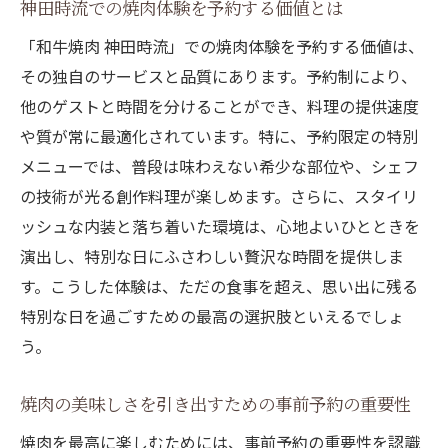
神田時流での焼肉体験を予約する価値とは
る理由
「和牛焼肉 神田時流」での焼肉体験を予約する価値は、
個室でゆったり贅沢な焼肉を予約制で楽しむ方
その独自のサービスと品質にあります。予約制により、
法
他のゲストと時間を分けることができ、料理の提供速度
予約制だからこその個室での贅沢なひとと
や質が常に最適化されています。特に、予約限定の特別
き
メニューでは、普段は味わえない希少な部位や、シェフ
プライベート空間で味わう焼肉の特別感
の技術が光る創作料理が楽しめます。さらに、スタイリ
予約制で楽しむ個室ダイニングの魅力
ッシュな内装と落ち着いた環境は、心地よいひとときを
焼肉を個室で楽しむための予約の流れ
演出し、特別な日にふさわしい贅沢な時間を提供しま
神田時流の個室で過ごす特別な焼肉時間
す。こうした体験は、ただの食事を超え、思い出に残る
特別な日を過ごすための最高の選択肢といえるでしょ
特別な日に利用したい焼肉個室の予約方法
う。
焼肉の真髄を味わう神田時流での完全予約制の
魅力
焼肉の美味しさを引き出すための事前予約の重要性
神田時流の完全予約制がもたらす焼肉の魅
焼肉を最高に楽しむためには、事前予約の重要性を認識
力