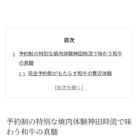
目次
予約制の特別な焼肉体験神田時流で味わう和牛
の真髄
完全予約制がもたらす和牛の贅沢体験
神田時流での焼肉体験を予約する価値とは
焼肉の美味しさを引き出すための事前予約
の重要性
和牛の品質を最大限に生かす予約システム
予約制の特別な焼肉体験神田時流で味
の工夫
わう和牛の真髄
予約制で実現するプライベートダイニング