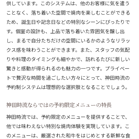
供しています。このシステムは、他のお客様に気を遣う
神田時流の心地よい空間で過ごす特別な焼
ことなく、落ち着いた空間で焼肉を楽しむことができる
肉
ため、誕生日や記念日などの特別なシーンにぴったりで
予約制が提供する特別な日の焼肉ディナー
す。個室の設計も、上品で落ち着いた雰囲気を醸し出
心地よい空間が作り出す焼肉の特別な体験
し、まるで自分たちだけの空間にいるかのようなリラッ
予約制で楽しむ特別な日のための焼肉の選
クス感を味わうことができます。また、スタッフの気配
び方
りや料理のタイミングも細やかで、訪れるたびに新しい
驚きと感動が得られるのも魅力の一つです。プライベー
神田時流での焼肉が特別な日を彩る理由
トで贅沢な時間を過ごしたい方々にとって、神田時流の
心地よい空間と香ばしい焼肉の絶妙な組み
予約制システムは理想的な選択肢となることでしょう。
合わせ
焼肉の香ばしさを最大限に味わう完全予約制の
神田時流ならではの予約限定メニューの特長
意義
神田時流では、予約限定のメニューを提供することで、
予約制で焼肉の香ばしさを最大限に楽しむ
他では味わえない特別な焼肉体験を実現しています。こ
方法
のメニューは、厳選された和牛をはじめとする新鮮な食
香ばしさが際立つ焼肉体験を提供する予約