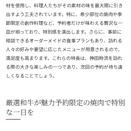
材を使用し、料理人たちがその素材の味を最大限に引き
制の意義
出すよう工夫されています。特に、希少部位の焼肉や季
神田時流での香ばしい焼肉体験を予約する
節限定の創作料理など、予約者だけが味わえる贅沢な一
価値
皿が揃っており、特別感を演出します。さらに、事前に
焼肉の香ばしさが特別な理由と予約制の役
相談できるオーダーメイドの食事プランもあり、訪れる
割
人々の好みや要望に応じたメニューが用意されるので、
完全予約制が実現する焼肉の香ばしさの秘
満足度も高まります。これらの特長は、神田時流を訪れ
密
る際の大きな楽しみの一つであり、次回の予約が待ち遠
香ばしい焼肉を味わうための予約制のメリ
しくなることでしょう。
ット
厳選和牛が魅力予約限定の焼肉で特別
な一日を