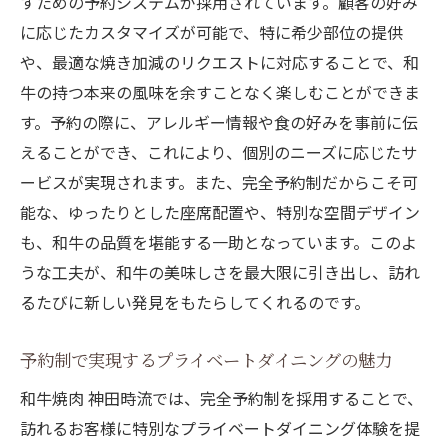
すための予約システムが採用されています。顧客の好み
和牛の香りを最大限に楽しむための予約制
に応じたカスタマイズが可能で、特に希少部位の提供
予約制が創り出す特別な焼肉スタイル
や、最適な焼き加減のリクエストに対応することで、和
神田時流での予約制が焼肉文化を変える理
牛の持つ本来の風味を余すことなく楽しむことができま
由
す。予約の際に、アレルギー情報や食の好みを事前に伝
予約限定メニューで味わう神田の焼肉体験
えることができ、これにより、個別のニーズに応じたサ
予約限定でしか味わえない神田の和牛体験
ービスが実現されます。また、完全予約制だからこそ可
神田時流の予約限定メニューの特長と魅力
能な、ゆったりとした座席配置や、特別な空間デザイン
も、和牛の品質を堪能する一助となっています。このよ
特別な味わいを提供する予約限定メニュー
うな工夫が、和牛の美味しさを最大限に引き出し、訪れ
神田での焼肉体験を特別にする予約限定の
るたびに新しい発見をもたらしてくれるのです。
秘密
予約限定メニューが叶える贅沢な焼肉時間
予約制で実現するプライベートダイニングの魅力
神田の焼肉文化を支える予約限定メニュー
和牛焼肉 神田時流では、完全予約制を採用することで、
心地よい空間で特別な日を彩る予約制焼肉の魅
訪れるお客様に特別なプライベートダイニング体験を提
力