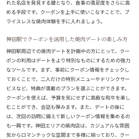
れた名店を発見する鍵となり、食事の満足度をさらに高
クーポンでお得に楽しめる神田の焼肉ラン
める手段です。クーポンを上手に使いこなすことで、プ
チ
ライスレスな焼肉体験を手に入れましょう。
神田駅の焼肉店でコスパ最高のクーポン活
用法
神田駅でクーポンを活用した焼肉デートの楽しみ方
神田の焼肉クーポンで予算を抑えて贅沢気
神田駅周辺での焼肉デートを計画中の方にとって、クー
分
ポンの利用はデートをより特別なものにするための強力
神田で焼肉クーポンを使って楽しむ家族団
なツールです。まず、事前にクーポン情報をチェックし
らん
ておくことで、二人だけの特別メニューやドリンクサー
リーズナブルに神田の焼肉パーティーをク
ビスなど、特典が満載のプランを選ぶことができます。
ーポンで企画
クーポンを使えば、予算を気にせずに高級な和牛を楽し
むことができ、会話も弾みます。また、デートの後に
神田駅周辺で使える焼肉クーポンの見つけ
は、次回の訪問に備えて新しいクーポン情報を集めるの
方
も一興です。神田エリアの焼肉店は、カジュアルな雰囲
神田駅の焼肉店でクーポンを活用し贅沢なひと
気からロマンチックな空間まで多様に揃っており、クー
時を