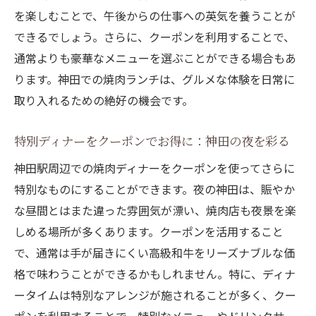
を楽しむことで、午後からの仕事への英気を養うことが
時間を楽しむ
できるでしょう。さらに、クーポンを利用することで、
神田の焼肉店で特別なイベントをクーポン
通常よりも豪華なメニューを選ぶことができる場合もあ
で楽しむ
ります。神田での焼肉ランチは、グルメな体験を日常に
クーポンを使って神田の焼肉ディナーをグ
取り入れるための絶好の機会です。
レードアップ
神田駅周辺の焼肉店で個室利用をクーポン
特別ディナーをクーポンでお得に：神田の夜を彩る
でお得に
神田駅周辺での焼肉ディナーをクーポンを使ってさらに
焼肉クーポンで神田の特別な夜を満喫する
特別なものにすることができます。夜の神田は、賑やか
方法
な昼間とはまた違った雰囲気が漂い、焼肉店も夜景を楽
神田駅の焼肉店でクーポンを活用した記念
しめる場所が多くあります。クーポンを活用すること
日プラン
で、通常は手が届きにくい高級和牛をリーズナブルな価
クーポンを使った神田の焼肉店でのサプラ
格で味わうことができるかもしれません。特に、ディナ
イズ演出
ータイムは特別なアレンジが施されることが多く、クー
神田駅の焼肉クーポンを駆使して極上の食事体