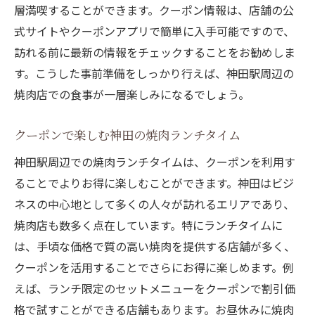
層満喫することができます。クーポン情報は、店舗の公
せる方法
式サイトやクーポンアプリで簡単に入手可能ですので、
神田での焼肉をもっと楽しくするクーポン活用
訪れる前に最新の情報をチェックすることをお勧めしま
法
す。こうした事前準備をしっかり行えば、神田駅周辺の
クーポンでお得に！神田の焼肉店の選び方
焼肉店での食事が一層楽しみになるでしょう。
神田駅周辺の焼肉店クーポン利用のコツ
クーポンで楽しむ神田の焼肉とお酒の美味
クーポンで楽しむ神田の焼肉ランチタイム
しい組み合わせ
神田駅周辺での焼肉ランチタイムは、クーポンを利用す
神田の焼肉クーポンで特別な日にピッタリ
ることでよりお得に楽しむことができます。神田はビジ
なプラン
ネスの中心地として多くの人々が訪れるエリアであり、
焼肉クーポンで楽しむ神田の季節限定メニ
焼肉店も数多く点在しています。特にランチタイムに
ュー
は、手頃な価格で質の高い焼肉を提供する店舗が多く、
神田駅の焼肉店でデジタルクーポンを活用
クーポンを活用することでさらにお得に楽しめます。例
しよう
えば、ランチ限定のセットメニューをクーポンで割引価
格で試すことができる店舗もあります。お昼休みに焼肉
神田駅周辺の焼肉店でクーポンを使って特別な