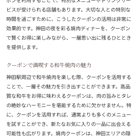
ポンを利用することで、特別なメニューやドリンクサー
験を
ビスが受けられる店舗もあります。大切な人との特別な
神田の焼肉クーポンで最高の和牛を提供す
時間を過ごすために、こうしたクーポンの活用は非常に
る店
効果的です。神田の夜を彩る焼肉ディナーを、クーポン
で賢くお得に楽しみながら、一層思い出に残るひととき
クーポンで味わう神田駅周辺の焼肉の名店
を提供します。
神田駅の焼肉店でクーポンを使いこなす方
法
クーポンで満喫する和牛焼肉の魅力
神田での焼肉体験をクーポンでさらに特別
神田駅周辺で和牛焼肉を楽しむ際、クーポンを活用する
にするアイデア
ことで、一層その魅力を引き出すことができます。高品
神田駅の焼肉店での特別メニューをクーポ
質な和牛をお得に味わえるクーポンは、肉の旨みとタレ
ンで楽しむ
の絶妙なハーモニーを堪能するために欠かせません。特
焼肉クーポンで神田ならではの新しい味を
に、クーポンを活用すれば、通常よりも多くのメニュー
発見
を試すことができ、新たなお気に入りの一品に出会える
神田の焼肉クーポンで美味しい焼肉をリーズナ
可能性も広がります。焼肉クーポンは、神田エリアの隠
ブルに楽しむ方法