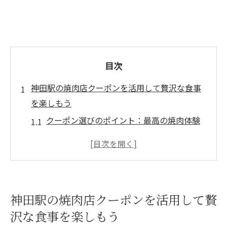
目次
神田駅の焼肉店クーポンを活用して贅沢な食事
を楽しもう
クーポン選びのポイント：最高の焼肉体験
を得るために
神田駅周辺で人気の焼肉店とクーポン情報
クーポンで楽しむ神田の焼肉ランチタイム
特別ディナーをクーポンでお得に：神田の
神田駅の焼肉店クーポンを活用して贅
夜を彩る
沢な食事を楽しもう
クーポンで満喫する和牛焼肉の魅力