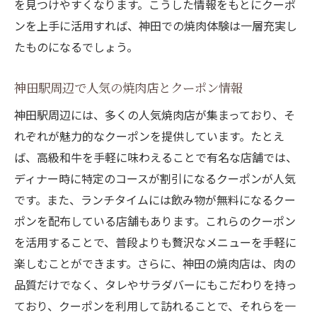
を見つけやすくなります。こうした情報をもとにクーポ
神田での焼肉をより楽しむためのクーポン
ンを上手に活用すれば、神田での焼肉体験は一層充実し
戦略
たものになるでしょう。
焼肉ファン必見！神田駅のクーポンで楽しむ究
極の肉体験
神田駅周辺で人気の焼肉店とクーポン情報
神田駅でしか味わえない焼肉の秘密とクー
神田駅周辺には、多くの人気焼肉店が集まっており、そ
ポン活用法
れぞれが魅力的なクーポンを提供しています。たとえ
クーポンで体験する神田のプレミアム焼肉
ば、高級和牛を手軽に味わえることで有名な店舗では、
焼肉クーポンで叶える神田ならではの食事
ディナー時に特定のコースが割引になるクーポンが人気
体験
です。また、ランチタイムには飲み物が無料になるクー
神田駅の焼肉店で特別なひと時をクーポン
ポンを配布している店舗もあります。これらのクーポン
で味わう
を活用することで、普段よりも贅沢なメニューを手軽に
楽しむことができます。さらに、神田の焼肉店は、肉の
クーポン活用で極みの焼肉体験を神田で実
品質だけでなく、タレやサラダバーにもこだわりを持っ
現
ており、クーポンを利用して訪れることで、それらを一
神田での肉体験をクーポンでさらに充実さ