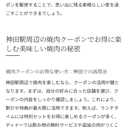
ポンを駆使することで、思い出に残る素晴らしい夜を過
クーポンで贅沢に！神田の焼肉店でのひと
ごすことができるでしょう。
時
神田駅の焼肉店でクーポンを使ってプライ
ベートな時間を
神田駅周辺の焼肉クーポンでお得に楽
特別なひと時をクーポンで神田の焼肉店で
しむ美味しい焼肉の秘密
楽しむ
クーポンを使って神田の焼肉店での癒しの
時間を
焼肉クーポンのお得な使い方：神田での活用法
神田の焼肉クーポンで贅沢なデザートタイ
神田駅周辺で焼肉を楽しむなら、クーポンの活用が鍵と
ムを
なります。まずは、自分の好みに合った店舗を選び、ク
神田駅周辺での焼肉店選びとクーポン活用
ーポンの内容をしっかり確認しましょう。これにより、
術
割引や特典が最大限に活用できます。例えば、ランチタ
イムには特別セットをお得に楽しめるクーポンが多く、
ディナーでは飲み物の無料サービスや追加の肉がつくこ