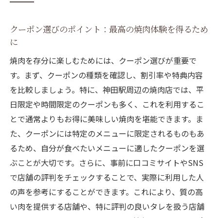
神田駅でクーポンを活用した焼肉デートの
楽しみ方
クーポン選びのポイント：最高の焼肉体験を得るため
神田駅周辺の焼肉クーポンでお得に楽しむ美味
に
しい焼肉の秘密
焼肉を存分に楽しむためには、クーポン選びが重要で
焼肉クーポンのお得な使い方：神田での活
す。まず、クーポンの種類を確認し、割引率や特典内容
用法
を比較しましょう。特に、神田駅周辺の焼肉店では、平
神田駅近辺で味わう焼肉の特長とクーポン
日限定や時間限定のクーポンも多く、これを利用するこ
の組み合わせ
とで通常よりもお得に美味しい焼肉を堪能できます。ま
た、クーポンには特定のメニューに限定されるものもあ
焼肉クーポンでリーズナブルに楽しむ神田
るため、自分が食べたいメニューに適したクーポンを選
の名店
ぶことが大切です。さらに、事前に口コミサイトやSNS
クーポン利用でかなえる神田の焼肉グルメ
で店舗の評判をチェックすることで、実際に利用した人
体験
の声を参考にすることができます。これにより、質の高
神田駅周辺の焼肉店で使えるクーポンの見
い肉を提供する店舗や、特に評判の良いタレを扱う店舗
つけ方