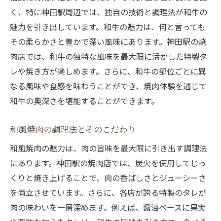
焼肉好き必見のおすすめ店舗
く、特に神田駅周辺では、独自の技術と調理法が和牛の
神田駅でしか味わえない特別な焼肉体験
魅力を引き出しています。和牛の魅力は、何と言っても
神田駅でしか味わえない焼肉の特別な瞬間
その柔らかさと豊かで深い風味にあります。神田駅の焼
神田駅で体験する特別な焼肉シーン
肉店では、和牛の独特な風味を最大限に活かした特製タ
レや焼き方が楽しめます。さらに、和牛の部位ごとに異
和牛の品質を感じる瞬間
なる風味や食感を味わうことができ、焼肉体験を通じて
焼肉のプロが教える特別な楽しみ方
和牛の奥深さを堪能することができます。
特別な日のための焼肉プラン
神田駅の伝統的な焼肉文化を体感
和風焼肉の調理法とそのこだわり
忘れられない焼肉体験を神田駅で
和風焼肉の魅力は、肉の旨味を最大限に引き出す調理法
神田駅の和牛焼肉で感じる炭火の香ばしさ
にあります。神田駅の焼肉店では、炭火を使用してじっ
炭火焼きの香ばしさが和牛を引き立てる理
くりと焼き上げることで、肉の香ばしさとジューシーさ
由
を両立させています。さらに、各店が誇る特製のタレが
和牛と炭火の絶妙な組み合わせ
肉の味わいを一層深めます。例えば、醤油ベースに果実