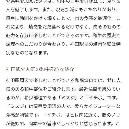
炭火焼きの技術とその工夫
や薬味を加えたタレは、和牛の旨味を引き立て、食べる
人を魅了します。また、焼き加減にもこだわりがあり、
神田駅の焼肉店で炭火焼きを堪能する
慎重に時間をかけて焼くことで、肉の食感を最適化。こ
炭火焼きがもたらす香ばしい風味
れにより、焼肉をただ食べるだけでなく、肉そのものの
地元で愛される炭火焼きの魅力
魅力を存分に楽しむことができるのです。和牛の歴史と
神田駅で和牛の究極の美味しさを体験しよう
調理へのこだわりが合わさり、神田駅での焼肉体験は特
和牛の美味しさを引き出す料理法
別なものとなります。
究極の和牛体験を提供する店舗紹介
神田駅で人気の和牛部位を紹介
神田駅で和牛を楽しむためのガイド
和牛の高品質を評価するポイント
神田駅周辺で楽しむことができる和風焼肉では、特に人
神田駅で見つける和牛の新たな発見
気のある和牛部位をご紹介します。最近注目を集めてい
るのが、希少部位である「ミスジ」と「イチボ」です。
和牛の魅力を再発見するための旅
「ミスジ」は肩甲骨周辺の肉で、柔らかくジューシーな
食感が特徴です。「イチボ」はヒレ肉に近く、脂のノリ
が絶妙で、肉本来の旨味がしっかりと感じられます。こ