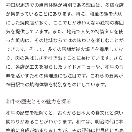
神田駅周辺での焼肉体験が特別である理由は、多様な店
神田駅の焼肉店で体感する和牛の奥深い味わい
が集まっていることにあります。特に、和風の趣を大切
和牛の豊かな風味を引き出す調理法
にした焼肉店が多く、ここでしか味わえない独特の雰囲
神田駅で体験する和牛の多彩な味わい
気を提供しています。また、地元で人気の特製タレを使
和牛牛肉の種類と味の違いを解説
った焼肉は、その地域ならではの味わいを楽しむことが
地元で愛される焼肉店の魅力
できます。そして、多くの店舗が炭火焼きを採用してお
和牛の旨味を最大限に引き出す秘訣
り、肉の香ばしさを引き出すことに長けています。さら
神田駅での焼肉体験が生み出す感動
に、各店が工夫を凝らしたサイドメニューや、和牛の旨
味を活かすための料理法にも注目です。これらの要素が
和風焼肉の真髄を堪能する神田駅おすすめスポ
神田駅での焼肉体験を特別なものにしています。
ット
和風焼肉の美味しさを引き出す名店紹介
和牛の歴史とその魅力を探る
神田駅の隠れ家風焼肉店を訪れる
和牛の歴史を紐解くと、古くから日本人の食文化と深い
地元の人が選ぶ和風焼肉の名店
関わりがあることがわかります。和牛は、明治時代に本
家族や友人と楽しむ和風焼肉スポット
格的に育成が始まりましたが、その評価は世界的にも高