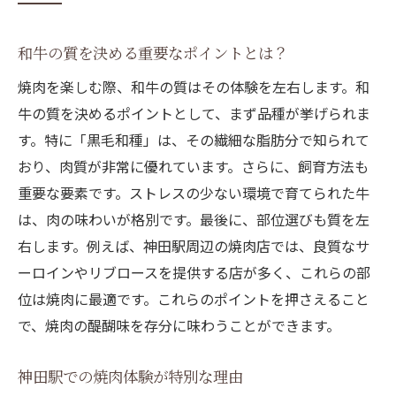
和牛と完璧にマッチするタレの選び方
和牛の質を決める重要なポイントとは？
地元の人が愛するタレの味とは
焼肉を楽しむ際、和牛の質はその体験を左右します。和
タレの種類とその特長を比較する
牛の質を決めるポイントとして、まず品種が挙げられま
神田駅の焼肉店が誇るオリジナルタレ
す。特に「黒毛和種」は、その繊細な脂肪分で知られて
和牛の旨味を引き出す特製タレの作り方
おり、肉質が非常に優れています。さらに、飼育方法も
炭火で焼き上げる和風焼肉の極上体験を神田駅
重要な要素です。ストレスの少ない環境で育てられた牛
で
は、肉の味わいが格別です。最後に、部位選びも質を左
炭火焼きの魅力とその効果
右します。例えば、神田駅周辺の焼肉店では、良質なサ
炭火焼きで和牛をもっと美味しくするコツ
ーロインやリブロースを提供する店が多く、これらの部
神田駅で体験する炭火の香ばしさ
位は焼肉に最適です。これらのポイントを押さえること
炭火焼きの歴史とその進化
で、焼肉の醍醐味を存分に味わうことができます。
最適な焼き加減を見極める方法
神田駅での焼肉体験が特別な理由
和風焼肉における炭火の役割とは