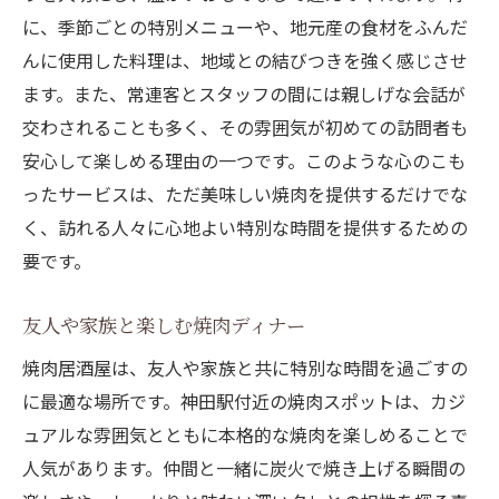
訪れる価値のあるおすすめ居酒屋
に、季節ごとの特別メニューや、地元産の食材をふんだ
特別な日を彩る焼肉プラン
んに使用した料理は、地域との結びつきを強く感じさせ
特製タレが引き立てる神田駅焼肉の美味しさ
ます。また、常連客とスタッフの間には親しげな会話が
自家製タレの作り方とその特徴
交わされることも多く、その雰囲気が初めての訪問者も
安心して楽しめる理由の一つです。このような心のこも
焼肉に合うタレの選び方
ったサービスは、ただ美味しい焼肉を提供するだけでな
タレが引き立てる焼肉の風味
く、訪れる人々に心地よい特別な時間を提供するための
タレと相性の良いお肉の種類
要です。
神田駅周辺で人気のタレランキング
タレなしでも楽しめる焼肉の魅力
友人や家族と楽しむ焼肉ディナー
神田駅の焼肉居酒屋で心に残る贅沢な体験
焼肉居酒屋は、友人や家族と共に特別な時間を過ごすの
隠れ家的居酒屋の魅力
に最適な場所です。神田駅付近の焼肉スポットは、カジ
贅沢な時間を過ごすためのプラン
ュアルな雰囲気とともに本格的な焼肉を楽しめることで
高級感漂う焼肉店の選び方
人気があります。仲間と一緒に炭火で焼き上げる瞬間の