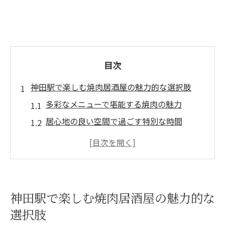
目次
神田駅で楽しむ焼肉居酒屋の魅力的な選択肢
多彩なメニューで堪能する焼肉の魅力
居心地の良い空間で過ごす特別な時間
地域密着の焼肉居酒屋が提供する心温まる
サービス
友人や家族と楽しむ焼肉ディナー
神田駅周辺での便利なアクセス情報
神田駅で楽しむ焼肉居酒屋の魅力的な
焼肉初心者でも安心の注文ガイド
選択肢
焼肉の極上体験を提供する神田駅周辺の居酒屋