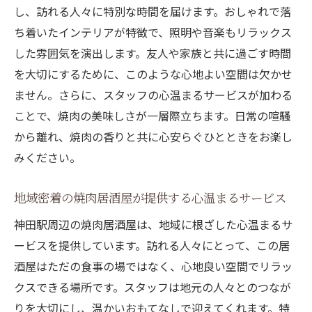
し、訪れる人々に特別な時間を届けます。おしゃれで落
焼肉居酒屋で心温まるひと時を過ごす方法
ち着いたインテリアが特徴で、照明や音楽もリラックス
焼肉と会話を楽しむためのヒント
した雰囲気を演出します。友人や家族と共に過ごす時間
焼肉居酒屋でのマナーとエチケット
を大切にするために、このような心地よい空間は欠かせ
心に残る思い出を作るためのアイデア
ません。さらに、スタッフの心温まるサービスが加わる
和牛の美味しさを最大限に楽しむために
ことで、焼肉の美味しさが一層際立ちます。日常の喧騒
焼肉居酒屋での特別な日を演出する方法
から離れ、焼肉の香りと共に心安らぐひとときをお楽し
子供連れでも安心の焼肉居酒屋
みください。
神田駅の焼肉居酒屋で至福の時間を楽しむ秘訣
地域密着の焼肉居酒屋が提供する心温まるサービス
和牛の選び方と保存方法
神田駅周辺の焼肉居酒屋は、地域に根ざした心温まるサ
焼肉をさらに美味しくするためのタレの秘
ービスを提供しています。訪れる人々にとって、この居
密
酒屋はただの食事の場ではなく、心地良い空間でリラッ
プロが教える焼肉の焼き方
クスできる場所です。スタッフは地元の人々とのつなが
焼肉を楽しむための最適な時間帯
りを大切にし、温かいおもてなしで迎えてくれます。特