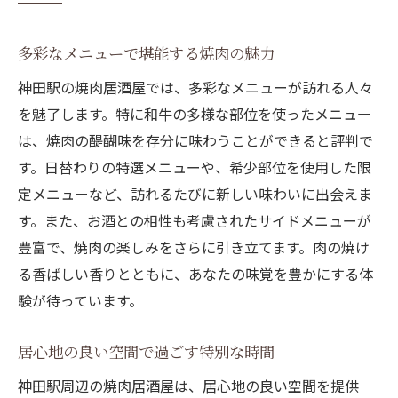
特製タレが引き立てる極上の味わい
多彩なメニューで堪能する焼肉の魅力
プロの焼き手による絶妙な焼き加減
選び抜かれた和牛の秘密
神田駅の焼肉居酒屋では、多彩なメニューが訪れる人々
を魅了します。特に和牛の多様な部位を使ったメニュー
焼肉と一緒に楽しむおすすめドリンク
は、焼肉の醍醐味を存分に味わうことができると評判で
居酒屋の魅力を引き立てる落ち着いた店内
す。日替わりの特選メニューや、希少部位を使用した限
特別な日に訪れたい焼肉居酒屋
定メニューなど、訪れるたびに新しい味わいに出会えま
神田駅で焼肉を堪能するための究極のガイド
す。また、お酒との相性も考慮されたサイドメニューが
焼肉店選びのポイントとヒント
豊富で、焼肉の楽しみをさらに引き立てます。肉の焼け
予約なしでも楽しめる人気店情報
る香ばしい香りとともに、あなたの味覚を豊かにする体
焼肉の旨味を引き出す食べ方のコツ
験が待っています。
焼肉と相性抜群のサイドメニュー
居心地の良い空間で過ごす特別な時間
お得に楽しむための割引情報
神田駅周辺の焼肉居酒屋は、居心地の良い空間を提供
神田駅で焼肉を楽しむ際の注意点