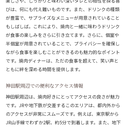
楽しさや、しっかりと味わい深いタレとの相性を探る喜
焼肉と一緒に楽しむデザートの提案
びは、何にも代え難いものです。また、ドリンクの種類
特別なサービスを提供する居酒屋
が豊富で、サプライズなメニューが用意されていること
焼肉居酒屋での記念日プラン
もしばしば。これにより、焼肉と一緒に味わうドリンク
和牛の旨味が際立つ神田駅の焼肉居酒屋の秘密
が食事の楽しみをさらに引き立てます。さらに、個室や
和牛の産地とその特徴
半個室が用意されていることで、プライバシーを確保し
焼肉に最適な和牛の部位
ながら食事を楽しむことができるのも魅力的なポイント
和牛の旨味を引き出す調理法
です。焼肉ディナーは、ただの食事を超えて、笑い声と
ともに絆を深める時間を提供します。
神田駅で味わう和牛の魅力
和牛と共に楽しむ季節の食材
神田駅周辺での便利なアクセス情報
和牛をもっと楽しむための知識
神田駅周辺は、焼肉好きにとってアクセスの良さが魅力
です。JRや地下鉄が交差するこのエリアは、都内外から
のアクセスが非常にスムーズです。例えば、東京駅から
JR山手線でわずか2駅、約5分で到着します。また、地下