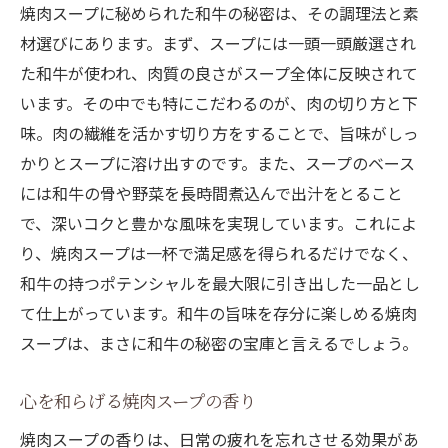
和牛の質がスープの味を決定づける
焼肉スープに秘められた和牛の秘密は、その調理法と素
材選びにあります。まず、スープには一頭一頭厳選され
焼肉スープの伝統と革新の融合
た和牛が使われ、肉質の良さがスープ全体に反映されて
神田駅でしか味わえない特別なスープ
います。その中でも特にこだわるのが、肉の切り方と下
神田駅で見つける焼肉スープの新たな魅力
味。肉の繊維を活かす切り方をすることで、旨味がしっ
新しい味を追求するスープの進化
かりとスープに溶け出すのです。また、スープのベース
地元で愛される焼肉スープの秘密
には和牛の骨や野菜を長時間煮込んで出汁をとること
神田駅で体験できるバラエティ豊かなスー
で、深いコクと豊かな風味を実現しています。これによ
プ
り、焼肉スープは一杯で満足感を得られるだけでなく、
焼肉スープを取り巻くカルチャーの広がり
和牛の持つポテンシャルを最大限に引き出した一品とし
新たなアイディアが生むスープの可能性
て仕上がっています。和牛の旨味を存分に楽しめる焼肉
スープは、まさに和牛の秘密の宝庫と言えるでしょう。
焼肉スープで感じる季節ごとの楽しみ
焼肉スープで味わう至福のひととき:神田駅から
心を和らげる焼肉スープの香り
スープがもたらす心の安らぎ
焼肉スープの香りは、日常の疲れを忘れさせる効果があ
特別な時間を演出する焼肉スープの魅力