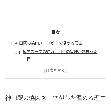
目次
神田駅の焼肉スープが心を温める理由
焼肉スープの魅力：和牛の旨味が詰まった
一杯
スープに隠された和牛の秘密
心を和らげる焼肉スープの香り
特製スープの調理法：旨味を引き出す技術
神田駅で癒しを求める人々の選択
神田駅の焼肉スープが心を温める理由
焼肉スープの栄養価と健康効果
焼肉スープの楽しみ方:神田駅での特別な体験