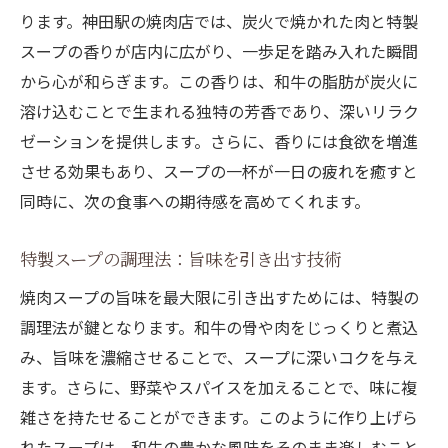
ります。神田駅の焼肉店では、炭火で焼かれた肉と特製
神田駅での焼肉スープ体験が記憶に残る理
スープの香りが店内に広がり、一歩足を踏み入れた瞬間
由
から心が和らぎます。この香りは、和牛の脂肪が炭火に
心も体も温まる焼肉スープの美味しさ
溶け込むことで生まれる独特の芳香であり、深いリラク
焼肉スープで迎える一日の締めくくり
ゼーションを提供します。さらに、香りには食欲を増進
再訪を誘う焼肉スープの奥深さ
させる効果もあり、スープの一杯が一日の疲れを癒すと
神田駅周辺の焼肉スープが持つ癒しの力
同時に、次の食事への期待感を高めてくれます。
スープの温かさがもたらすリラクゼーショ
特製スープの調理法：旨味を引き出す技術
ン
焼肉スープの旨味を最大限に引き出すためには、特製の
焼肉スープでストレスを解消する方法
調理法が鍵となります。和牛の骨や肉をじっくりと煮込
日々の喧騒を忘れさせるスープの効果
み、旨味を濃縮させることで、スープに深いコクを与え
心を癒す味と香りの調和
ます。さらに、野菜やスパイスを加えることで、味に複
焼肉スープがもたらす安らぎの時間
雑さを持たせることができます。このように作り上げら
神田駅で求める焼肉スープの癒しパワー
れたスープは、和牛の豊かな風味をそのまま楽しむこと