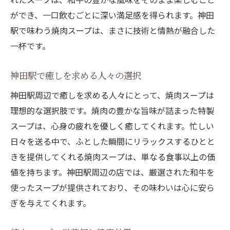
焼肉スープで心も体も満たす神田駅の旅
ができ、一口飲むごとに深い満足感を得られます。神田
心身共に満たされる焼肉スープの魅力
駅で味わう焼肉スープは、まさに技術と情熱が融合した
スープが旅の記憶に残る理由
一杯です。
焼肉スープで感じる満足感と幸福感
神田駅で癒しを求める人々の選択
神田駅で味わう焼肉スープの特別な体験
神田駅周辺で癒しを求める人々にとって、焼肉スープは
旅の締めくくりにふさわしい焼肉スープ
理想的な選択肢です。焼肉の豊かな旨味が詰まった特製
焼肉スープがもたらす心の充実感
スープは、心身の疲れを優しく癒してくれます。忙しい
和牛の香り豊かな焼肉スープで贅沢な時間を神
日々を送る中で、ふとした瞬間にリラックスするひとと
田駅で
きを提供してくれる焼肉スープは、単なる食事以上の価
贅沢な一杯に込められた和牛の香り
値を持ちます。神田駅周辺の店では、厳選された和牛を
焼肉スープで過ごす至福のひととき
使ったスープが提供されており、その味わいは心に安ら
神田駅で体験する贅沢なスープの世界
ぎを与えてくれます。
和牛スープで味わう特別な時間