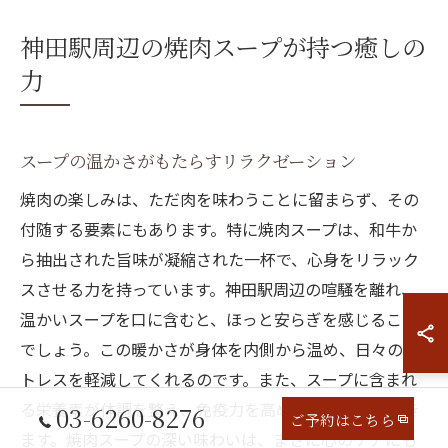
神田駅周辺の焼肉スープが持つ癒しの
力
スープの温かさがもたらすリラクゼーション
焼肉の楽しみは、ただ肉を味わうことに留まらず、その
付随する要素にもあります。特に焼肉スープは、和牛か
ら抽出された旨味が凝縮された一杯で、心身をリラック
スさせる力を持っています。神田駅周辺の喧騒を離れ、
温かいスープを口に含むと、ほっと安らぎを感じること
でしょう。この暖かさが身体を内側から温め、日々のス
トレスを軽減してくれるのです。また、スープに含まれ
る栄養素が体調を整え、免疫力を高める効果も期待でき
03-6260-8276
ご予約はこちら
ます。焼肉スープの深い味わいは、まさに心のケアにも