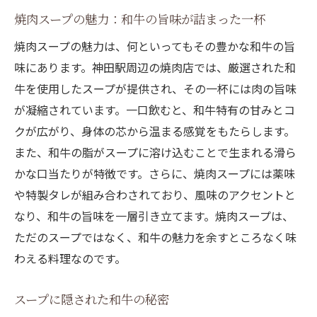
焼肉スープの魅力：和牛の旨味が詰まった一杯
神田駅での焼肉スープの楽しむポイント
スープの味わいを引き立てる食材の選び方
焼肉スープの魅力は、何といってもその豊かな和牛の旨
味にあります。神田駅周辺の焼肉店では、厳選された和
焼肉スープと相性抜群のサイドメニュー
牛を使用したスープが提供され、その一杯には肉の旨味
和牛スープを味わうための最適な時間と場
が凝縮されています。一口飲むと、和牛特有の甘みとコ
所
クが広がり、身体の芯から温まる感覚をもたらします。
家族や友人と一緒に楽しむ焼肉スープのひ
また、和牛の脂がスープに溶け込むことで生まれる滑ら
ととき
かな口当たりが特徴です。さらに、焼肉スープには薬味
リラックスした雰囲気で味わうスープの喜
や特製タレが組み合わされており、風味のアクセントと
び
なり、和牛の旨味を一層引き立てます。焼肉スープは、
和牛の旨味が詰まった神田の焼肉スープの秘密
ただのスープではなく、和牛の魅力を余すところなく味
厳選された和牛の部位とその特徴
わえる料理なのです。
スープに和牛の旨味を溶け込ませるコツ
スープに隠された和牛の秘密
焼肉スープの風味を引き出す調理法