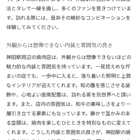
焼肉ファンを虜にする特製タレのポイント
法とタレで一線を画し、多くのファンを惹きつけていま
焼肉の新たな世界神田駅で見つける隠れた名店
す。訪れる際には、是非その絶妙なコンビネーションを
神田駅で発見する新しい焼肉の可能性
体験してみてください。
焼肉の世界を広げる—独創的なメニューの
外観からは想像できない内装と雰囲気の良さ
数々
神田駅周辺の焼肉店は、外観からは想像できないほどの
新たな味覚を体験できる焼肉店の探訪
魅力的な内装と雰囲気を持っています。一見控えめな佇
和牛と特製タレの新たなマリアージュ
まいの店でも、一歩中に入ると、落ち着いた照明と上質
焼肉の新しい楽しみ方を提案する名店
なインテリアが迎えてくれます。和の趣を感じさせる装
神田駅でしか味わえない焼肉の魅力
飾や、心地よい座席配置は、訪れる客を別世界へと誘い
神田駅の隠れた焼肉店で知る美味しさの秘密
ます。また、店内の雰囲気は、和牛の美味しさをより一
隠れた名店の秘訣—美味しさの追求
層引き立てる要素にもなっています。静かで温かみのあ
調理法と素材にこだわる名店の裏側
る空間は、焼肉を楽しむひとときを特別なものに変えて
焼肉の美味しさを引き出す職人の技
くれます。こうした内装と雰囲気の良さが、神田駅の焼