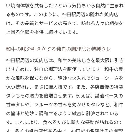
和牛を堪能できる寛ぎの空間—店内の雰囲
い焼肉体験を共有したいという気持ちから自然に生まれ
気
るものです。このように、神田駅周辺の隠れた焼肉店
隠れ家のような焼肉店が提供する特別な時
は、その品質とサービスの高さで、訪れる人々の期待を
間
上回る体験を提供し続けています。
静かな環境で味わう和牛の深い旨味
和牛の味を引き立てる独自の調理法と特製タレ
和牛の魅力を再発見できる隠れた名店
特製タレが決め手神田駅の隠れた名店で味わう
神田駅周辺の焼肉店は、和牛の美味しさを最大限に引き
焼肉
出すために、独自の調理法を駆使しています。和牛の豊
かな風味を保ちながら、絶妙な火入れでジューシーさを
タレが決める焼肉の味—名店のタレの秘密
保つ技術は、まさに職人技です。また、各店自慢の特製
和牛の風味を引き立てる特製タレの作り方
タレもその魅力を倍増させます。例えば、醤油ベースの
神田駅の焼肉店だからこそ味わえる特別な
甘辛タレや、フルーツの甘みを効かせたタレなど、和牛
タレ
の旨味と絶妙に調和するように緻密に計算されていま
常連客に愛されるタレの魅力とは？
す。これにより、食べるたびに新たな感動が訪れるので
タレの違いで楽しむ焼肉の新たな世界
す。多くの焼肉店がある中で、神田駅の名店はその調理