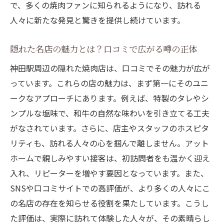
で、多くの焼肉ファンに知られるようになり、訪れる
焼肉巡りに最適な神田駅周辺の隠れスポッ
人々に新たな発見と驚きを提供し続けています。
ト
初めて訪れる方でも楽しめる焼肉店の選び
隠れた名店の魅力とは？口コミで広がる噂の正体
方
神田駅周辺の隠れた焼肉店は、口コミでその魅力が広が
名店巡りのコツ—各店の特色を活かした旅
っています。これらの店の魅力は、まず第一にそのユニ
グルメ好きにはたまらない焼肉店の新発見
ークなアプローチにあります。例えば、特製のタレやシ
美味しさを求めて—食べ歩きに挑戦しよう
ンプルな塩味で、和牛の自然な味わいを引き立てる工夫
がなされています。さらに、店主やスタッフのホスピタ
満足度の高い焼肉店巡りのプランニング
リティも、訪れる人々の心を掴んで離しません。アット
和牛の旨味を堪能静かな場所にある神田の焼肉
ホームで親しみやすい接客は、初訪問者をも温かく迎え
店
入れ、リピーターを増やす要因となっています。また、
静かに佇む焼肉店での贅沢な時間
SNSや口コミサイトでの高評価が、より多くの人々にこ
喧騒を離れてゆっくりと楽しむ和牛の味わ
の名店の存在を知らせる役割を果たしています。こうし
い
た評価は、実際に訪れて体験した人々が、その素晴らし