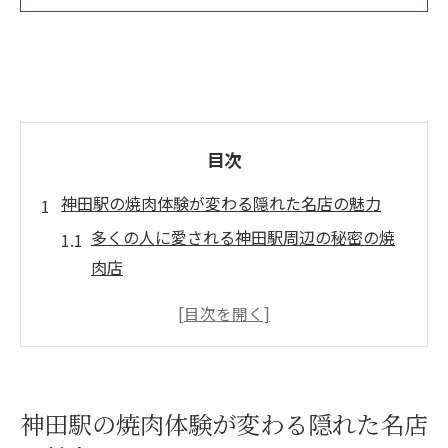
目次
神田駅の焼肉体験が変わる隠れた名店の魅力
多くの人に愛される神田駅周辺の秘密の焼
肉店
隠れた名店の魅力とは？口コミで広がる噂
の正体
和牛の味を引き立てる独自の調理法と特製
タレ
神田駅の焼肉体験が変わる隠れた名店
外観からは想像できない内装と雰囲気の良