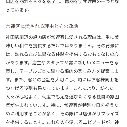
肉店を訪れる人々を魅了し、再訪を促す理由の一つとな
名店が提供する焼肉の奥深い秘密
っています。
和牛の美味しさを支える名店の努力
焼肉愛好家に支持される理由とその秘密
常連客に愛される理由とその逸話
焼肉ファンを虜にする神田駅の名店で特別なひ
神田駅周辺の焼肉店が常連客に愛される理由は、単に美
ととき
味しい和牛を提供するだけではありません。その背景に
焼肉ファン必見の特別な体験が待つ名店
は、訪れるたびに異なる体験を提供するおもてなしの心
訪れるたびに新しい発見がある焼肉の世界
があります。店主やスタッフが常に新しいメニューを考
神田駅の名店でしか味わえない極上のひと
案し、テーブルごとに異なる焼肉の楽しみ方を提案しま
とき
す。また、客との会話を大切にし、時にはお客様同士を
焼肉愛好家にとっての特別な場所の魅力
つなげる役割も果たしています。これにより、訪れた
名店で味わうことのできる至福の瞬間
人々が心地よく、何度でも足を運びたくなる独自の雰囲
気が生まれています。特に、常連客が特別な日を祝うた
焼肉ファンを魅了する名店の特別なひとと
めに利用することが多く、その際には店側がサプライズ
き
を提供することも。これらの心温まるエピソードが、神