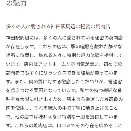
の魅力
さ
常連客に愛される理由とその逸話
隠れた名店の進化し続けるメニューの秘密
多くの人に愛される神田駅周辺の秘密の焼肉店
焼肉愛好家必見神田駅で味わう和牛の極上体験
神田駅周辺には、多くの人に愛されている秘密の焼肉店
神田駅で味わえる上質な和牛の種類とは？
が存在します。これらの店は、駅の喧騒を離れた静かな
他とは一線を画す和牛の品質とそのこだわ
場所に位置し、訪れる人々に特別な焼肉体験を提供して
り
います。店内はアットホームな雰囲気が漂い、初めての
和牛の美味しさを最大限に引き出す焼き方
訪問者でもすぐにリラックスできる環境が整っていま
す。また、肉の質に対する徹底したこだわりが、常連客
焼肉愛好家が集う理由—特別な体験が待っ
を惹きつける要因となっています。和牛の持つ繊細な旨
ている
味を最大限に引き出すため、店主自ら厳選した最高級の
贅沢なひとときを演出する特製のソースと
肉を使用し、それを職人の手で丁寧に焼き上げること
サイドメニュー
で、他の店では味わえない特別な一皿を提供していま
神田駅で和牛の新しい楽しみ方を見つける
す。これらの焼肉店は、口コミでその存在を広めること
神田駅周辺の焼肉宝探し隠れた名店を巡る旅