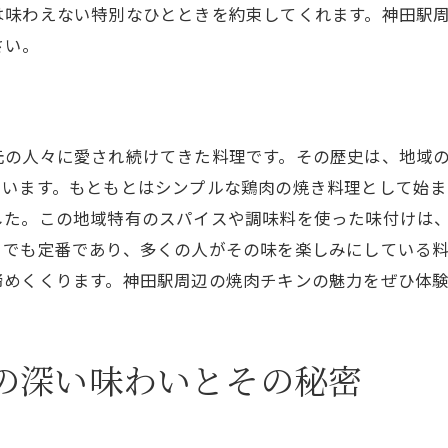
特別な体験を提供する焼肉チキンのお店
は味わえない特別なひとときを約束してくれます。神田駅
さい。
焼肉チキンと共に楽しむ地域のイベント
神田駅で焼肉チキンと共に過ごす特別な日々
焼肉チキンを深く知るためのワークショップ
焼肉チキンが繋ぐコミュニティ
元の人々に愛され続けてきた料理です。その歴史は、地域
ています。もともとはシンプルな鶏肉の焼き料理として始
焼肉チキンの風味神田駅での美食探訪
した。この地域特有のスパイスや調味料を使った味付けは
美食家が注目する焼肉チキンの味わい
トでも定番であり、多くの人がその味を楽しみにしている
神田駅で見つける焼肉チキンの新たな魅力
締めくくります。神田駅周辺の焼肉チキンの魅力をぜひ体
焼肉チキンに合うドリンクの選び方
焼肉チキンの風味を引き出すシェフの技
焼肉チキンで巡るグルメ探訪
の深い味わいとその秘密
神田駅での焼肉チキンを楽しむベストスポット
焼肉チキンで満たす神田駅周辺のグルメ冒険