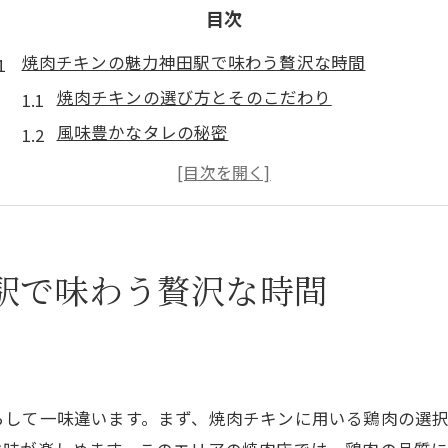
目次
焼肉チキンの魅力神田駅で味わう贅沢な時間
焼肉チキンの選び方とそのこだわり
風味豊かなタレの秘密
絶品焼肉チキンの焼き加減
焼肉チキンで楽しむ贅沢なひととき
神田駅周辺の隠れ家焼肉スポット
地元で愛される焼肉チキンの歴史
駅で味わう贅沢な時間
神田駅周辺焼肉チキンの深い味わいとその秘密
地域特産の焼肉チキンの特徴
焼肉チキンが生まれるまでのプロセス
神田駅の焼肉チキンが特別な理由
らして一味違います。まず、焼肉チキンに用いる鶏肉の選
焼肉チキンのタレに使われる厳選素材