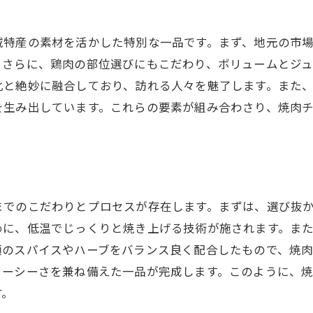
焼肉チキンを中心に巡るグルメ冒険
神田駅周辺での焼肉チキングルメハント
域特産の素材を活かした特別な一品です。まず、地元の市
地元の名店で味わう焼肉チキンの奥深さ
。さらに、鶏肉の部位選びにもこだわり、ボリュームとジ
化と絶妙に融合しており、訪れる人々を魅了します。また
焼肉チキンで始める神田駅のグルメ旅
を生み出しています。これらの要素が組み合わさり、焼肉
焼肉チキンと共に探索する食の世界
グルメ冒険を彩る焼肉チキンの一皿
までのこだわりとプロセスが存在します。まずは、選び抜
めに、低温でじっくりと焼き上げる技術が施されます。ま
類のスパイスやハーブをバランス良く配合したもので、焼
ューシーさを兼ね備えた一品が完成します。このように、
す。