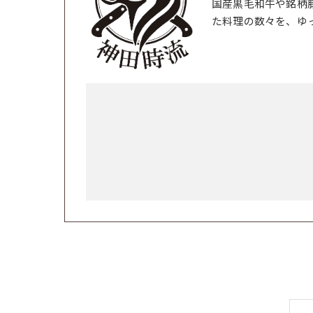
国産黒毛和牛や銘柄
た料理の数々を、ゆ