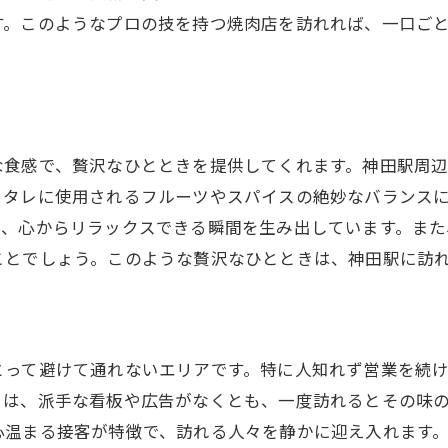
新しいスタイルの焼肉チキンを堪能
す。このようなプロの技を持つ焼肉店を訪れれば、一口ご
焼肉チキンの名店巡り
神田駅でしか味わえない焼肉チキンの魅力
焼肉チキンを通じて発見するグルメの新たな側面
焼肉チキンの旅神田駅で見つける絶品の一皿
な食感で、贅沢なひとときを提供してくれます。神田駅周
旅の思い出に残る焼肉チキン
、タレに使用されるフルーツやスパイスの絶妙なバランス
神田駅の焼肉チキンを巡る旅
て、心からリラックスできる瞬間を生み出しています。ま
絶品の焼肉チキンを求めて
ことでしょう。このような贅沢なひとときは、神田駅に訪
焼肉チキンで感じる地域の味
神田駅での焼肉チキンを楽しむポイント
焼肉チキンの旅で出会う人々
とって避けて通れないエリアです。特に人知れず営業を続
焼肉チキンの奥深い世界神田駅での特別な体験
トは、派手な看板や広告がなくとも、一度訪れるとその味
焼肉チキンを通じた地元文化の理解
心温まる接客が特徴で、訪れる人々を静かに迎え入れます