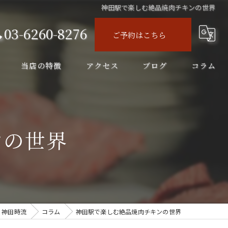
神田駅で楽しむ絶品焼肉チキンの世界
03-6260-8276
ご予約はこちら
当店の特徴
アクセス
ブログ
コラム
ディナー
コース
ンの世界
飲み会
飲み放題
ランチ
 神田時流
コラム
神田駅で楽しむ絶品焼肉チキンの世界