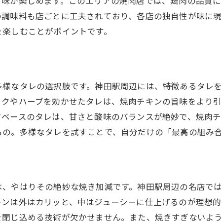
旨味が楽しめます。このエリアの焼肉店では、鶏肉の品質
の調味料も店ごとに工夫されており、各店の独自性が味に
食欲をそそる焼肉チキンの香り
を楽しむことがポイントです。
焼肉チキンを更に美味しくするペアリング
焼肉好き必見神田駅周辺の焼肉チキンの特別な風味
焼肉チキンの風味を引き立てるテクニック
多様なタレの選択肢です。神田駅周辺には、特徴あるタレ
専門家が語る焼肉チキンの魅力
ックやハーブを効かせたタレは、焼肉チキンの旨味をより
焼肉チキンを楽しむためのおすすめメニュー
ツベースのタレは、甘さと酸味のバランスが絶妙で、焼肉
神田駅周辺で試したい焼肉チキン
もの。多様なタレを試すことで、自分だけの「最高の組み
焼肉チキンの新しいトレンド
焼肉チキンが地元で支持される理由
神田駅で楽しむ焼肉チキン新たなグルメスポットの発
は、やはりその絶妙な焼き加減です。神田駅周辺の名店で
注目の新店舗で味わう焼肉チキン
キンは外はカリッと、中はジューシーに仕上げるのが理想
神田駅周辺の最新焼肉チキン情報
を閉じ込める技術が欠かせません。また、焼きすぎないよ