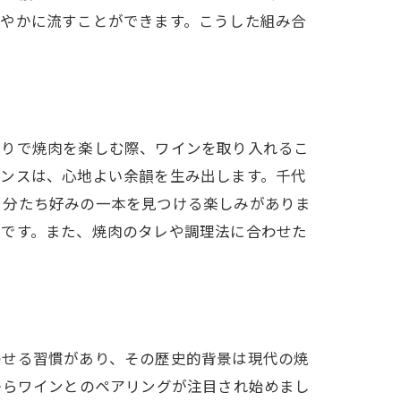
爽やかに流すことができます。こうした組み合
世界
まりで焼肉を楽しむ際、ワインを取り入れるこ
ランスは、心地よい余韻を生み出します。千代
自分たち好みの一本を見つける楽しみがありま
のです。また、焼肉のタレや調理法に合わせた
ング
わせる習慣があり、その歴史的背景は現代の焼
からワインとのペアリングが注目され始めまし