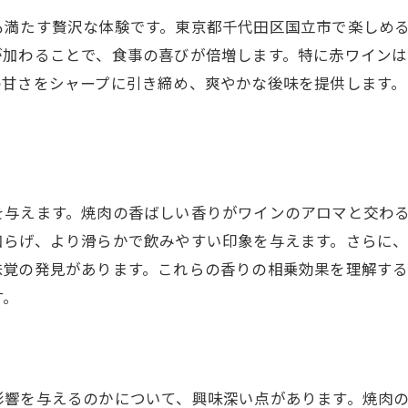
焼肉とワインのマリアージュを楽しむためのポイン
も満たす贅沢な体験です。東京都千代田区国立市で楽しめ
心に残る焼肉とワインの体験談
が加わることで、食事の喜びが倍増します。特に赤ワイン
焼肉とワインの組み合わせで感動する瞬間
の甘さをシャープに引き締め、爽やかな後味を提供します。
。
焼肉とワインのマリアージュで得られる喜び
焼肉とワインで作る記憶に残るイベント
焼肉とワインの体験がもたらす幸福
を与えます。焼肉の香ばしい香りがワインのアロマと交わ
和らげ、より滑らかで飲みやすい印象を与えます。さらに
味覚の発見があります。これらの香りの相乗効果を理解する
す。
影響を与えるのかについて、興味深い点があります。焼肉