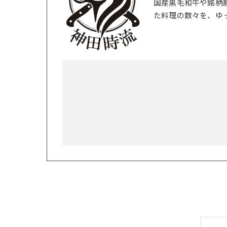
国産黒毛和牛や銘柄
た料理の数々を、ゆ