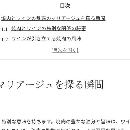
目次
焼肉とワインの魅惑のマリアージュを探る瞬間
焼肉とワインの特別な関係の秘密
ワインが引き立てる焼肉の風味
焼肉の部位別に選ぶ最適なワイン
焼肉とワインで演出する極上の食卓
焼肉とワインの歴史的背景を探る
焼肉とワインの相性を科学的に解明
マリアージュを探る瞬間
焼肉の香りとワインの風味が作る贅沢な時間
香り豊かな焼肉とワインの調和
焼肉の香りがワインに与える効果
ワインの風味で変わる焼肉の楽しみ方
て特別な意味を持ちます。焼肉の豊かな油分と旨味は、ワ
焼肉とワインで過ごす至福のひととき