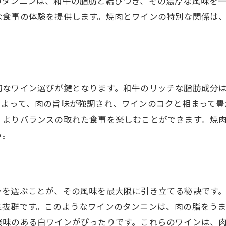
のタンニンは、和牛の脂肪と結びつき、その濃厚な風味を
な食事の体験を提供します。焼肉とワインの特別な関係は
香りと味を楽しむためのテイスティングガイド
焼肉とワインで作るリラックスした時間
和牛ロースとワインの絶妙な組み合わせを楽しむ方法
和牛ロースの特徴とワイン選び
切なワイン選びが鍵となります。和牛のリッチな脂肪成分
和牛ロースに合うワインの選び方
によって、肉の旨味が強調され、ワインのコクと相まって豊
和牛ロースとワインのペアリングのコツ
、よりバランスの取れた食事を楽しむことができます。焼
和牛ロースとワインを最大限に楽しむテクニック
う。
和牛ロースに合うワインの秘密
和牛ロースとワインで味わう至福の瞬間
千代田区国立市で訪れるべき焼肉とワインの名店
ンを選ぶことが、その風味を最大限に引き立てる秘訣です
地元で愛される焼肉とワインの名店紹介
性抜群です。このようなワインのタンニンは、肉の脂をう
千代田区国立市の焼肉とワイン専門店
酸味のある白ワインがぴったりです。これらのワインは、