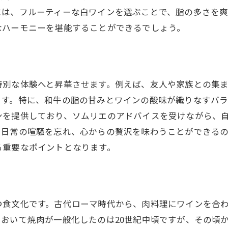
焼肉とワインが評判のレストランガイド
には、フルーティーな白ワインを選ぶことで、脂の多さを
地元の味を楽しむ焼肉とワインの名店
なハーモニーを堪能することができるでしょう。
おすすめの焼肉とワインの店舗リスト
焼肉とワインの評判が高い店の特徴
焼肉のジューシーさとワインの繊細さが織りなす美食の
特別な体験へと昇華させます。例えば、友人や家族との集
ジューシーな焼肉とワインの絶妙なハーモニー
ます。特に、和牛の脂の甘みとワインの酸味が織りなすバ
焼肉のジューシーさを引き立てるワインの選び方
ンを提供しており、ソムリエのアドバイスを受けながら、
焼肉とワインの美味しさを最大化する方法
、日常の喧騒を忘れ、心からの贅沢を味わうことができる
ジューシーな焼肉がワインに与える効果
る重要なポイントとなります。
繊細なワインで味わう焼肉の深み
美食の世界を体験する焼肉とワインの組み合わせ
焼肉とワインを楽しむための選び方とおすすめのペアリ
つ食文化です。古代ローマ時代から、肉料理にワインを合
焼肉に合うワインの選び方ガイド
おいて焼肉が一般化したのは20世紀中頃ですが、その頃