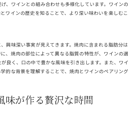
焼肉とワインの相性を高めるペアリング
遂げ、ワインとの組み合わせも多様化しています。ワイン
肉とワインの歴史を知ることで、より深い味わいを楽しむ
初心者向け焼肉とワインの選び方
焼肉の部位ごとのおすすめワイン
焼肉とワインのペアリングの基本
焼肉とワインを楽しむための秘訣
と、興味深い事実が見えてきます。焼肉に含まれる脂肪分
特に、焼肉の部位によって異なる脂質の特性が、ワインの
極上焼肉とワインで日常を忘れる特別なひととき
性が良く、口の中で豊かな風味を引き出します。また、ワ
焼肉とワインで過ごす贅沢な時間
科学的な背景を理解することで、焼肉とワインのペアリン
極上の焼肉とワインの体験を演出
日常を忘れさせる焼肉とワインの楽しみ方
特別なひとときを演出する焼肉とワイン
風味が作る贅沢な時間
焼肉とワインで感じる非日常の瞬間
極上のひとときのための焼肉とワイン
焼肉とワインのマリアージュが生み出す心に残る体験