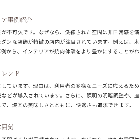
清潔感と焼肉店の雰囲気が快適さを左右する理由
リア事例紹介
神田駅焼肉店で快適さを感じる工夫を解説
夫が不可欠です。なぜなら、洗練された空間は非日常感を
焼肉をゆったり楽しむための空間ポイント
モダンな装飾が特徴の店内が注目されています。例えば、
快適な焼肉空間を実現する最新トレンド紹介
事例から、インテリアが焼肉体験をより豊かにすることが
神田駅周辺の焼肉店に見る快適空間の実例
接待利用に最適な神田駅焼肉の選び方
トレンド
焼肉と空間デザインで接待に最適な環境の条件
化しています。理由は、利用者の多様なニーズに応えるた
神田駅で接待向きの焼肉店を見極めるポイント
備などが導入されています。さらに、照明の明暗調整や、
焼肉接待にふさわしい落ち着いたインテリアとは
とで、焼肉の美味しさとともに、快適さも追求できます。
神田駅焼肉店の接待利用で重視すべき快適性
焼肉の味と空間の両立が接待成功の鍵
雰囲気
接待で選ばれる神田駅焼肉店の空間特徴