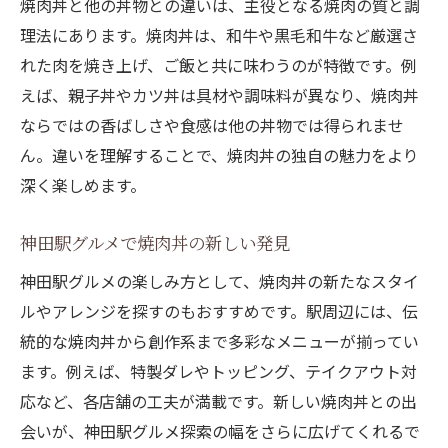
焼肉丼と他の丼物との違いは、主役となる焼肉の質と調
焼肉丼はどんな点で人気が高いのか
理法にあります。焼肉丼は、和牛や黒毛和牛など厳選さ
れた肉を焼き上げ、ご飯と共に味わうのが特徴です。例
焼肉丼とまぐろ丼やの味わいを比べる
えば、親子丼やカツ丼は具材や調味料が異なり、焼肉丼
焼肉丼と専門店の丼物を比較検討
ならではの香ばしさや食感は他の丼物では得られませ
焼肉丼が選ばれる理由を分析する
ん。違いを理解することで、焼肉丼の独自の魅力をより
この一杯が焼肉丼の新常識を変える
深く楽しめます。
焼肉丼の新常識は神田駅から始まる
焼肉丼の進化と今後のトレンドを解説
神田駅グルメで焼肉丼の新しい発見
焼肉丼で味わう肉料理の新たな体験
神田駅グルメの楽しみ方として、焼肉丼の新たなスタイ
焼肉丼と人気丼物の最新情報を紹介
ルやアレンジを探すのもおすすめです。駅周辺には、伝
焼肉丼の口コミで話題のポイントとは
統的な焼肉丼から創作系まで多彩なメニューが揃ってい
ます。例えば、特製ダレやトッピング、テイクアウト対
焼肉丼が駅近グルメにもたらす変化
応など、各店舗の工夫が満載です。新しい焼肉丼との出
会いが、神田駅グルメ探索の幅をさらに広げてくれるで