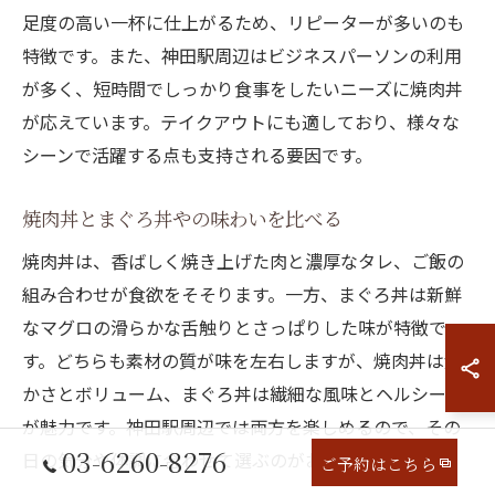
足度の高い一杯に仕上がるため、リピーターが多いのも
特徴です。また、神田駅周辺はビジネスパーソンの利用
が多く、短時間でしっかり食事をしたいニーズに焼肉丼
が応えています。テイクアウトにも適しており、様々な
シーンで活躍する点も支持される要因です。
焼肉丼とまぐろ丼やの味わいを比べる
焼肉丼は、香ばしく焼き上げた肉と濃厚なタレ、ご飯の
組み合わせが食欲をそそります。一方、まぐろ丼は新鮮
なマグロの滑らかな舌触りとさっぱりした味が特徴で
す。どちらも素材の質が味を左右しますが、焼肉丼は温
かさとボリューム、まぐろ丼は繊細な風味とヘルシーさ
が魅力です。神田駅周辺では両方を楽しめるので、その
03-6260-8276
日の気分や体調に合わせて選ぶのがおすすめです。
ご予約はこちら