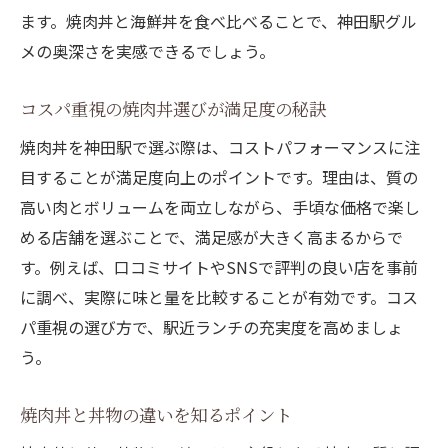
神田駅近くの焼肉丼店の特徴を紹介
ます。焼肉丼と海鮮丼を食べ比べることで、神田駅グル
焼肉丼のアクセス面でのメリット解説
メの奥深さを実感できるでしょう。
焼肉丼を駅近で選ぶ利便性の高さ
駅近で焼肉丼と海鮮丼を楽しむコツ
コスパ重視の焼肉丼選びが満足度の秘訣
ランチタイムに焼肉丼を賢く楽しむ方法
焼肉丼を神田駅で選ぶ際は、コストパフォーマンスに注
焼肉丼ランチを効率良く楽しむポイント
目することが満足度向上のポイントです。理由は、質の
高い肉とボリュームを両立しながら、手頃な価格で楽し
焼肉丼の混雑時間を避けて賢く利用
める店舗を選ぶことで、満足感が大きく高まるからで
焼肉丼ランチのテイクアウト活用術
す。例えば、口コミサイトやSNSで評判の良い店を事前
焼肉丼の時短ランチを実現する方法
に調べ、実際に味と量を比較することが有効です。コス
焼肉丼と丼物ランチの魅力的な比較
パ重視の選び方で、駅近ランチの充実度を高めましょ
焼肉丼で充実ランチタイムを過ごす秘訣
う。
焼肉丼と人気丼物を比較してみた
焼肉丼と海鮮丼の魅力を徹底比較
焼肉丼と丼物の違いを知るポイント
焼肉丼と丼物ランチの食べ応えの違い