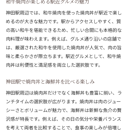
和牛焼肉が楽しめる駅近グルメの魅力
焼肉丼ランチのコスパ徹底比較ポイント
神田駅周辺では、和牛焼肉を使った焼肉丼が駅近で楽し
焼肉丼と他ランチのコスパを検証
めるのが大きな魅力です。駅からアクセスしやすく、質
焼肉丼のテイクアウトでコスパを高める
の高い和牛を堪能できるため、忙しい合間にも本格的な
焼肉丼で満足感を得るためのポイント
肉料理が味わえます。例えば、グルメ通り沿いの店舗で
焼肉丼の肉質が満足度を左右する理由
は、厳選された和牛を使用した焼肉丼が人気で、肉の旨
焼肉丼の口コミから分かるポイント
味と柔らかさが際立ちます。駅近グルメとして、和牛焼
焼肉丼のボリュームと味の評価を解説
肉丼は利便性と満足感を両立した選択肢です。
焼肉丼のタレやご飯のこだわりとは
神田駅で焼肉丼と海鮮丼を比べる楽しみ
焼肉丼の店舗選びで重視すべき点
焼肉丼と海鮮丼の満足感を比較
神田駅周辺は焼肉丼だけでなく海鮮丼も豊富に揃い、ラ
ンチタイムの選択肢が広がります。焼肉丼は肉のジュー
駅近で焼肉丼を堪能できる理由とは
シーさとボリュームが魅力で、海鮮丼は新鮮な魚介の贅
駅近グルメで焼肉丼が選ばれる理由
沢感が特長です。例えば、その日の気分や栄養バランス
焼肉丼は駅近で手軽に楽しめる魅力
を考えて両者を比較することで、食事の楽しみが倍増し