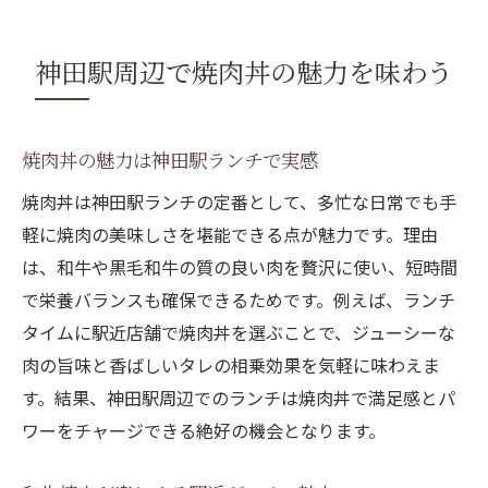
焼肉丼と丼物の違いを知るポイント
神田駅グルメで焼肉丼の新しい発見
神田駅周辺で焼肉丼の魅力を味わう
焼肉丼を手軽に楽しむための選び方
焼肉丼を賢く選ぶコツと見極めポイント
焼肉丼の魅力は神田駅ランチで実感
コスパ抜群な焼肉丼の選び方とは
焼肉丼は神田駅ランチの定番として、多忙な日常でも手
焼肉丼のテイクアウト活用法を紹介
軽に焼肉の美味しさを堪能できる点が魅力です。理由
神田駅で焼肉丼を手軽に味わうコツ
は、和牛や黒毛和牛の質の良い肉を贅沢に使い、短時間
焼肉丼ランチ選びに欠かせない視点
で栄養バランスも確保できるためです。例えば、ランチ
焼肉丼と海鮮丼の選択基準を考える
タイムに駅近店舗で焼肉丼を選ぶことで、ジューシーな
コスパ重視なら焼肉丼ランチが最適
肉の旨味と香ばしいタレの相乗効果を気軽に味わえま
焼肉丼ランチはコスパ重視で賢く選ぶ
す。結果、神田駅周辺でのランチは焼肉丼で満足感とパ
焼肉丼のボリューム感で満腹を目指す
ワーをチャージできる絶好の機会となります。
神田駅で安い焼肉丼を見つける方法