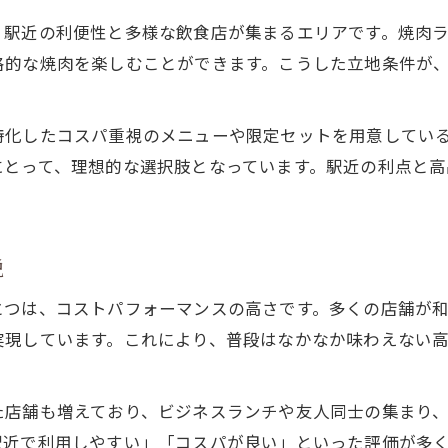
焼肉で満足できる神田駅ランチの選び方
、駅近の利便性と多様な飲食店が集まるエリアです。焼肉
神田駅で焼肉満喫ランチ体験のコツ
格的な焼肉を楽しむことができます。こうした立地条件が
上質ランチ派が選ぶ焼肉の新定番とは
焼肉上質ランチの新定番を徹底解説
特化したコスパ重視のメニューや限定セットを用意してい
にとって、理想的な選択肢となっています。駅近の利点と
上質ランチ派注目の焼肉ランチ事情
神田駅で選ばれる焼肉新定番の魅力
焼肉上質ランチはコスパも重要視
説
焼肉好きに支持される新定番の理由
個室利用も叶う神田焼肉で贅沢な昼時間
とつは、コストパフォーマンスの高さです。多くの店舗が
実現しています。これにより、普段はなかなか味わえない
個室焼肉ランチで贅沢な時間を満喫
神田駅で焼肉個室ランチの魅力を体験
た店舗も増えており、ビジネスランチや友人同士の集まり
焼肉上質ランチを個室で楽しむ方法
駅近で利用しやすい」「コスパが良い」といった評価が多
神田駅焼肉個室ランチの活用シーン