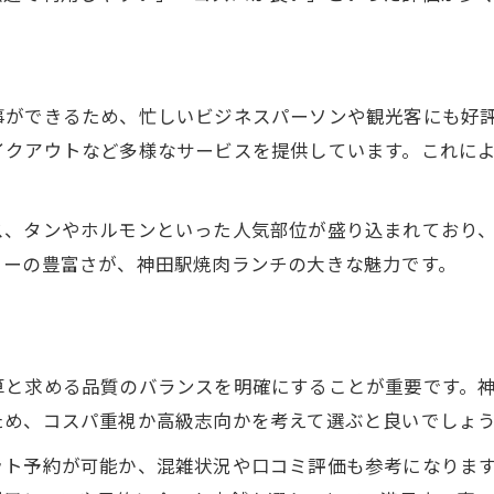
贅沢な焼肉ランチは個室利用がおすすめ
コスパ重視で選ぶ神田駅の焼肉ランチ事情
焼肉上質ランチをコスパで選ぶポイント
事ができるため、忙しいビジネスパーソンや観光客にも好
イクアウトなど多様なサービスを提供しています。これに
神田駅焼肉ランチのコスパ比較術
お得に楽しめる焼肉ランチの特徴
ス、タンやホルモンといった人気部位が盛り込まれており
コスパ重視派におすすめの焼肉ランチ
ューの豊富さが、神田駅焼肉ランチの大きな魅力です。
焼肉上質ランチはコスパで満足感UP
焼肉で仕事合間に満足ランチ体験を実現
ト
焼肉上質ランチで仕事合間にリフレッシュ
神田駅で焼肉ランチが忙しい人に支持される理由
算と求める品質のバランスを明確にすることが重要です。
ため、コスパ重視か高級志向かを考えて選ぶと良いでしょ
短時間でも満足できる焼肉ランチの選び方
焼肉上質ランチで午後に向けてエネルギーチャー
ット予約が可能か、混雑状況や口コミ評価も参考になりま