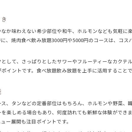
焼肉食べ飲み放題でドリンクを楽しむコツ
お得な焼肉食べ飲み放題を計画するコツ
とき
焼肉食べ飲み放題でお得に楽しむ事前準備
かなか味わえない希少部位や和牛、ホルモンなども気軽に
焼肉食べ飲み放題の予約と計画のポイント
に、焼肉食べ飲み放題3000円や5000円のコースは、コ
焼肉食べ飲み放題でクーポン活用術を伝授
焼肉食べ飲み放題の混雑回避テクニック
クとして、さっぱりとしたサワーやフルーティーなカクテ
焼肉食べ飲み放題で家族向けプランを選ぶコツ
がポイントです。食べ放題飲み放題を上手に活用すること
宴会に最適な焼肉食べ飲み放題の選び方
焼肉食べ飲み放題を宴会で選ぶポイント
能
焼肉食べ飲み放題でグループ宴会の魅力を強化
ース、タンなどの定番部位はもちろん、ホルモンや野菜、
焼肉食べ飲み放題で宴会計画を成功させる方法
を楽しめる場合もあり、何度訪れても新鮮な体験ができま
焼肉食べ飲み放題でシーン別おすすめ活用法
ニュー展開も注目ポイントです。
焼肉食べ飲み放題で会話が弾む宴会プラン