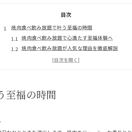
目次
焼肉食べ飲み放題で叶う至福の時間
焼肉食べ飲み放題で心満たす至福体験へ
焼肉食べ飲み放題が人気な理由を徹底解説
焼肉食べ飲み放題で味わう贅沢なひととき
焼肉食べ飲み放題の充実メニューを堪能
焼肉食べ飲み放題で楽しむ会話と美味しさ
満足度アップの焼肉食べ飲み放題術
う至福の時間
焼肉食べ飲み放題で満足度を高める選び方
焼肉食べ飲み放題を賢く楽しむコツを紹介
へ
焼肉食べ飲み放題の満足度が変わる工夫
焼肉食べ飲み放題で得する注文テクニック