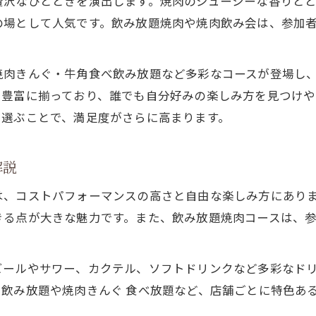
贅沢なひとときを演出します。焼肉のジューシーな香りと
焼肉食べ飲み放題で後悔しないポイント
の場として人気です。飲み放題焼肉や焼肉飲み会は、参加
コスパ重視なら焼肉食べ飲み放題がおすすめ
焼肉食べ飲み放題でコスパを重視する理由
焼肉きんぐ・牛角食べ飲み放題など多彩なコースが登場し
も豊富に揃っており、誰でも自分好みの楽しみ方を見つけや
焼肉食べ飲み放題をお得に楽しむポイント
を選ぶことで、満足度がさらに高まります。
焼肉食べ飲み放題のコスパ比較と選び方
焼肉食べ飲み放題が安い店舗の特徴を解説
解説
焼肉食べ飲み放題でコスパ満足度を実感
焼肉と好相性の飲み放題ドリンク選び
は、コストパフォーマンスの高さと自由な楽しみ方にあり
きる点が大きな魅力です。また、飲み放題焼肉コースは、
焼肉食べ飲み放題で選ぶべきドリンクとは
焼肉に合う飲み放題ドリンクの選び方
ビールやサワー、カクテル、ソフトドリンクなど多彩なド
焼肉食べ飲み放題で人気のドリンク組み合わせ
飲み放題や焼肉きんぐ 食べ放題など、店舗ごとに特色あ
焼肉食べ飲み放題の相性抜群な飲み物を解説