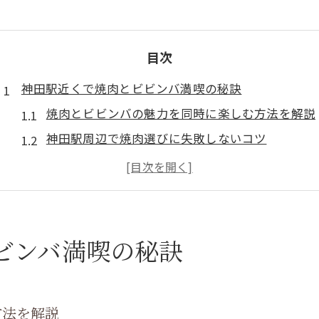
目次
神田駅近くで焼肉とビビンバ満喫の秘訣
焼肉とビビンバの魅力を同時に楽しむ方法を解説
神田駅周辺で焼肉選びに失敗しないコツ
ビビンバ付き焼肉で満足度を高めるポイント
焼肉店選びはアクセスと設備の快適さが決め手
焼肉と韓国料理好きにおすすめの楽しみ方
こだわり焼肉が誘う韓国料理の新体験
ビンバ満喫の秘訣
焼肉の本場感を味わえる韓国料理の奥深さ
焼肉に合うビビンバの選び方と楽しみ方
方法を解説
神田駅で韓国料理と焼肉を同時に堪能する秘訣