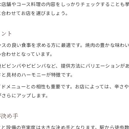
な店舗やコース料理の内容をしっかりチェックすることも
焼肉とビビンバで女子会やデートを華やかに
に合わせてお店を選びましょう。
韓国料理ビビンバと焼肉の絶妙な組み合わせ
焼肉とビビンバの相性が生み出す新しい味覚
イント
焼肉屋で体感するビビンバの本格派魅力
ンスの良い食事を求める方に最適です。焼肉の豊かな味わ
焼肉の旨味を引き立てるビビンバの選び方
み合わせとなっています。
焼肉と韓国料理の組み合わせで満足度アップ
焼ビビンバやピビンバなど、提供方法にバリエーションが
ビビンバ付き焼肉で味わう至福のひととき
さと具材のハーモニーが特徴です。
焼肉好き必見！神田駅の注目グルメ事情
イドメニューとの相性も重要です。お店によっては、辛さ
焼肉好きが選ぶ神田駅のグルメな楽しみ方
がさらにアップします。
焼肉店と韓国料理のトレンドを徹底調査
焼肉とビビンバで満喫するグルメ体験談
が決め手
神田駅周辺の焼肉新店や注目ポイント解説
さと設備の充実度は大きな決め手となります。駅から徒歩