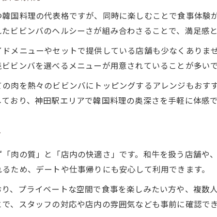
焼肉通も納得の韓国料理アレンジレシピ紹介
つ韓国料理の代表格ですが、同時に楽しむことで食事体験
焼肉の味を引き立てる韓国料理の組み合わせ術
れたビビンバのヘルシーさが組み合わさることで、満足感
焼肉もビビンバも楽しむなら神田駅周辺へ
イドメニューやセットで提供している店舗も少なくありま
焼肉とビビンバを満喫できる店選びの極意
焼ビビンバを選べるメニューが用意されていることが多い
神田駅でランチもディナーも焼肉を堪能
ての肉を熱々のビビンバにトッピングするアレンジもおす
焼肉ファン必見！神田駅のビビンバ事情
しており、神田駅エリアで韓国料理の奥深さを手軽に体感
ビビンバ付き焼肉で特別なひとときを演出
焼肉と韓国料理を両立できる店舗設備の重要性
ツ
ランチもディナーも焼肉とビビンバで充実
ず「肉の質」と「店内の快適さ」です。和牛を扱う店舗や
焼肉ランチで手軽にビビンバを味わうコツ
れるため、デートや仕事帰りにも安心して利用できます。
ディナーで楽しむ焼肉とビビンバの贅沢時間
おり、プライベートな空間で食事を楽しみたい方や、複数
焼肉とビビンバが人気の秘密を徹底分析
とで、スタッフの対応や店内の雰囲気なども事前に確認で
ランチ・ディナー共通の焼肉満足ポイント