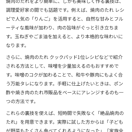
焼肉のたれをより簡単に、しかも美味しく作る裏技は、
焼肉タレを作り置きするときの注意点
調理愛好家の間でも話題です。例えば、焼肉のたれ レシ
ピで人気の「りんご」を活用すると、自然な甘みとフル
ーティな風味が加わり、肉の旨味がぐっと引き立ちま
す。玉ねぎやごま油を加えると、より本格的な味わいに
なります。
さらに、焼肉のたれ クックパッド1位レシピなどで紹介
される方法として、味噌を少量加えるのもおすすめで
す。味噌のコクが加わることで、和牛や豚肉にもよく合
う万能タレになります。手軽に仕上げたいときは、ポン
酢や焼き肉のたれ市販品をベースにアレンジするのも一
つの方法です。
これらの裏技を使えば、短時間で失敗なく「絶品焼肉の
たれ」を用意できます。実際に試した方からは「子ども
が野菜もたくさん食べてくれるようになった」「家族全