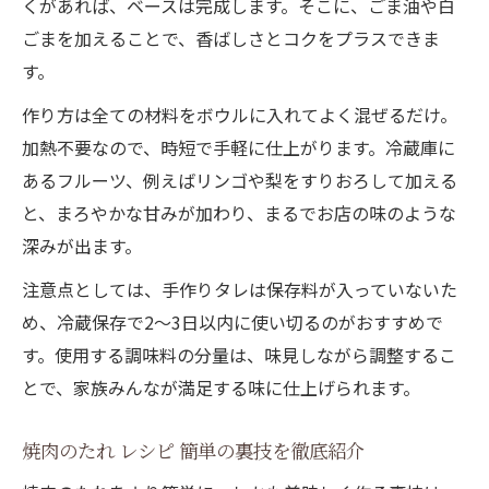
くがあれば、ベースは完成します。そこに、ごま油や白
身近な食材で叶う焼肉のタレ工夫術
ごまを加えることで、香ばしさとコクをプラスできま
焼肉のたれ レシピ 簡単食材で味に深みを出
す。
す
焼肉のタレを手作りする素材選びのポイン
作り方は全ての材料をボウルに入れてよく混ぜるだけ。
ト
加熱不要なので、時短で手軽に仕上がります。冷蔵庫に
あるフルーツ、例えばリンゴや梨をすりおろして加える
焼肉のたれ レシピ りんごで甘口アレンジ
と、まろやかな甘みが加わり、まるでお店の味のような
残り調味料で即席焼肉タレを作る方法
深みが出ます。
焼肉タレを自宅の食材でプロ級仕上げ
注意点としては、手作りタレは保存料が入っていないた
焼肉タレ作りの裏技と日持ちのポイント
め、冷蔵保存で2～3日以内に使い切るのがおすすめで
焼肉のたれを自家製したら日持ちする？
す。使用する調味料の分量は、味見しながら調整するこ
焼肉のタレ冷蔵保存でおいしさ長持ち
とで、家族みんなが満足する味に仕上げられます。
焼肉タレ作り方簡単東京都千代田区東久留
米市の保存術
焼肉のたれ レシピ 簡単の裏技を徹底紹介
焼肉のたれ 絶品レシピ 一 位級の裏技公開