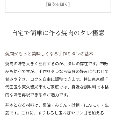
自宅調味料だけで焼肉のタレを簡単再現
焼肉のたれ レシピ 簡単の裏技を徹底紹介
焼肉タレ作り方簡単東京都千代田区東久留
米市で実践
自宅で簡単に作る焼肉のタレ極意
焼肉のタレ本格派の作り方とそのコツ
手作り焼肉タレの絶品レシピ徹底解説
焼肉のたれ 手作り 絶品の王道レシピ紹介
焼肉がもっと美味しくなる手作りタレの基本
焼肉のタレの作り方 本格味を家庭で実現
焼肉の味を大きく左右するのが、タレの存在です。市販
焼肉のたれ 店の味 レシピを自宅で再現
品も便利ですが、手作りタレなら家庭の好みに合わせて
甘みや辛さ、コクを自由に調整できます。特に東京都千
りんごや玉ねぎで焼肉タレをワンランクUP
代田区や東久留米市のご家庭では、身近な調味料で本格
焼肉を引き立てる自家製タレのバリエーシ
的な味を再現できる点が魅力です。
ョン
焼肉のタレ代用を知れば急なパーティーも安心
基本となる材料は、醤油・みりん・砂糖・にんにく・生
姜です。これに、すりおろし玉ねぎやリンゴを加える
焼肉のタレがない時の代用アイデア集