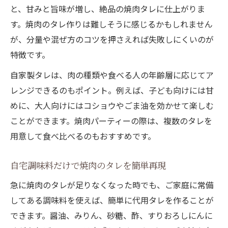
と、甘みと旨味が増し、絶品の焼肉タレに仕上がりま
焼肉のたれ レシピ 簡単素材で即席タレ作り
す。焼肉のタレ作りは難しそうに感じるかもしれません
冷蔵庫の調味料で焼肉タレを手早く準備
が、分量や混ぜ方のコツを押さえれば失敗しにくいのが
焼肉のたれ クックパッド 1 位風の再現テク
特徴です。
手作り焼肉タレの時短ワザとその工夫
自家製タレは、肉の種類や食べる人の年齢層に応じてア
焼肉を本格仕上げに導くタレの作り方
レンジできるのもポイント。例えば、子ども向けには甘
焼肉のたれ 作り方 本格派の調味バランス解
めに、大人向けにはコショウやごま油を効かせて楽しむ
説
ことができます。焼肉パーティーの際は、複数のタレを
焼肉のたれ 店の味 レシピを家庭で再現する
用意して食べ比べるのもおすすめです。
技
焼肉タレに最適な調味料の選び方とその根
自宅調味料だけで焼肉のタレを簡単再現
拠
急に焼肉のタレが足りなくなった時でも、ご家庭に常備
りんごや味噌を活かした焼肉タレアレンジ
してある調味料を使えば、簡単に代用タレを作ることが
焼肉のタレで肉を本格味に仕上げる秘訣
できます。醤油、みりん、砂糖、酢、すりおろしにんに