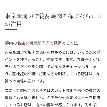
焼肉好き必見！東京駅おすすめポイント
焼肉体験を贅沢に楽しむ東京駅の選び方
東京駅周辺で絶品焼肉を探すならココ
焼肉で贅沢を叶える東京駅厳選スポット
が注目
高級焼肉体験を東京駅で楽しむコツを解説
焼肉好きが注目する上質な肉とサービス
焼肉の名店を東京駅周辺で見極める方法
東京駅周辺で味わう焼肉の贅沢な時間
東京駅周辺で焼肉の名店を見極めるには、いくつかのポ
焼肉を贅沢に楽しむための店選びポイント
イントを押さえることが重要です。まず、肉質や仕入れ
コスパ重視派にも満足な焼肉スポット特集
先へのこだわりを公開しているかをチェックしましょ
コスパ重視で選ぶ焼肉店の賢い見極め方
う。産地証明や和牛認定などを明記している店舗は、品
焼肉食べ放題や安い店の特徴と選び方
質への自信の表れです。
東京駅周辺でコスパ最強の焼肉を満喫する
次に、焼肉専門店ならではのカット技術や部位の種類の
焼肉のコスパと質を両立できる店はここ
豊富さも見逃せません。希少部位や限定メニューを提供
東京駅のコスパ良好焼肉で満足度アップ
しているお店は、肉への情熱が感じられます。例えば、