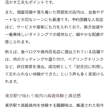
焼肉好き必見の東京駅周辺おすすめ情報
活かす工夫もポイントです。
東京駅焼肉で見つかる新たな楽しみ方とは
また、個室完備や落ち着いた雰囲気の店内は、会食やデ
焼肉百名店に迫る驚きのサービスや味覚
ートなど大切なシーンにも最適です。予約困難な人気店
焼肉の隠れた魅力を東京駅で発見する方法
ほど、サービスや接客にも力を入れており、焼き加減や
一番美味しいタイミングでの提供など、細やかな配慮が
東京駅でしか味わえない焼肉体験を紹介
感じられます。
例えば、食べログや焼肉百名店に選出されている店舗で
は、肉のカッティングや盛り付け、ペアリングドリンク
など、非日常感を演出。成功例として「記念日に利用し
て忘れられない体験ができた」という声も多く見受けら
れます。
東京駅で味わう焼肉の高級体験と満足感
東京駅で高級焼肉を体験する醍醐味は、厳選された和牛