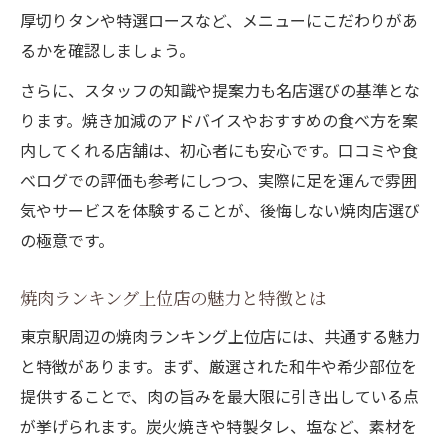
個室で過ごす東京駅周辺の焼肉極上体験
厚切りタンや特選ロースなど、メニューにこだわりがあ
焼肉個室で叶う東京駅の極上プライベート
るかを確認しましょう。
接待やデートに最適な焼肉個室の選び方
さらに、スタッフの知識や提案力も名店選びの基準とな
東京駅周辺で個室焼肉を満喫するポイント
ります。焼き加減のアドバイスやおすすめの食べ方を案
焼肉個室の魅力と東京駅おすすめ店紹介
内してくれる店舗は、初心者にも安心です。口コミや食
焼肉を個室で味わう贅沢な時間の過ごし方
べログでの評価も参考にしつつ、実際に足を運んで雰囲
気やサービスを体験することが、後悔しない焼肉店選び
接待やデートに最適な焼肉の秘訣を紹介
の極意です。
焼肉接待やデート成功のための店選び術
東京駅で焼肉デートを盛り上げるポイント
焼肉ランキング上位店の魅力と特徴とは
焼肉店で好印象を与えるためのコツとは
東京駅周辺の焼肉ランキング上位店には、共通する魅力
焼肉の会食で活躍する東京駅の人気店
と特徴があります。まず、厳選された和牛や希少部位を
接待用焼肉店で重視すべきサービス内容
提供することで、肉の旨みを最大限に引き出している点
東京駅で焼肉好きが納得する魅力と発見
が挙げられます。炭火焼きや特製タレ、塩など、素材を