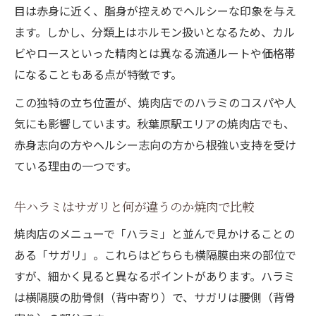
比較
目は赤身に近く、脂身が控えめでヘルシーな印象を与え
秋葉原駅付近で味わう牛ハラミの魅力
ます。しかし、分類上はホルモン扱いとなるため、カル
ビやロースといった精肉とは異なる流通ルートや価格帯
焼肉で牛ハラミをお得に楽しむ秋葉原駅周
になることもある点が特徴です。
辺攻略法
秋葉原駅エリアの焼肉で牛ハラミの満足度
この独特の立ち位置が、焼肉店でのハラミのコスパや人
を高める
気にも影響しています。秋葉原駅エリアの焼肉店でも、
焼肉で牛ハラミを秋葉原駅付近で選ぶポイ
赤身志向の方やヘルシー志向の方から根強い支持を受け
ント
ている理由の一つです。
秋葉原駅で味わう焼肉の牛ハラミのおすす
牛ハラミはサガリと何が違うのか焼肉で比較
め特徴
焼肉店のメニューで「ハラミ」と並んで見かけることの
焼肉の牛ハラミで秋葉原駅周辺を満喫する
ある「サガリ」。これらはどちらも横隔膜由来の部位で
コツ
すが、細かく見ると異なるポイントがあります。ハラミ
カルビとハラミの違いと選び方を解説
は横隔膜の肋骨側（背中寄り）で、サガリは腰側（背骨
焼肉でカルビと牛ハラミの違いを分かりや