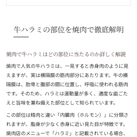
理由
牛ハラミはサガリと何が違うのか焼肉で比
較
牛ハラミの部位を焼肉で徹底解明
焼肉の牛ハラミが持つ独特な食感と特徴を
知る
焼肉で選ぶ牛ハラミの位置と味わいをしっ
焼肉で牛ハラミはどの部位に当たるのか詳しく解説
かり整理
焼肉で人気の牛ハラミは、一見すると赤身肉のように見
ヘルシー志向が注目する焼肉の牛ハラミ
えますが、実は横隔膜の筋肉部分にあたります。牛の横
焼肉で牛ハラミがヘルシーとされる栄養の
隔膜は、肋骨と腹部の間に位置し、呼吸に使われる筋肉
秘密
です。そのため、ハラミは運動量が多く、適度な歯ごた
焼肉で牛ハラミとカルビのカロリー・脂質
えと旨味を兼ね備えた部位として知られています。
比較
この部位は精肉と違い「内臓肉（ホルモン）」に分類さ
牛ハラミはダイエット向き？焼肉での選び
れますが、脂身が少なく赤身に近い見た目が特徴です。
方ポイント
焼肉店のメニューで「ハラミ」と記載されている場合、