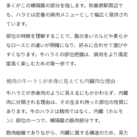
焼肉の牛ハラミを食べて胃もたれしにくい
多くがこの横隔膜の部分を指します。秋葉原駅周辺で
理由
も、ハラミは定番の焼肉メニューとして幅広く提供され
焼肉で牛ハラミのたんぱく質と健康面への
ています。
効果
部位の特徴を理解することで、脂の多いカルビや柔らか
焼肉好き必見の牛ハラミ比較ポイント
なロースとの違いが明確になり、好みに合わせて選びや
焼肉で牛ハラミとカルビの味わいを徹底比
すくなります。牛ハラミの部位把握は、焼肉をより満足
較
度高く楽しむための第一歩です。
焼肉の牛ハラミが人気な理由とコスパの関
係性
焼肉の牛ハラミが赤身に見えても内臓肉な理由
牛ハラミのジューシーさと柔らかさを焼肉
牛ハラミが赤身肉のように見えるにもかかわらず、内臓
で体感
肉に分類される理由は、その生まれ持った部位の性質に
焼肉で牛ハラミを失敗なく選ぶコツとポイ
あります。牛のハラミは精肉ではなく、内臓（ホルモ
ント
ン）部位の一つで、横隔膜の筋肉部分です。
焼肉で牛ハラミと他部位の価格と希少性を
筋肉組織でありながら、内臓に属する構造のため、見た