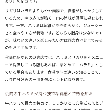
寄り）の部分です。
すく解説
サガリはハラミよりもやや肉厚で、繊維がしっかりして
カルビと牛ハラミの焼肉での選び方とおす
いるため、噛み応えが強く、肉の旨味が濃厚に感じられ
すめ理由
ます。一方、ハラミは繊維がやや柔らかく、ジューシー
焼肉で牛ハラミとカルビどちらが美味しい
さと食べやすさが特徴です。どちらも脂身は少なめです
か比較
が、味わいの違いを楽しみたい方は両方食べ比べてみる
牛ハラミはなぜ安いのか焼肉で納得できる
のもおすすめです。
理由
秋葉原駅周辺の焼肉店では、ハラミとサガリを別メニュ
焼肉で牛ハラミとカルビの味と価格のバラ
ーで提供している店もあれば、まとめて「ハラミ」とし
ンス
ている場合もあります。食感や味の違いを知ることで、
焼肉注文前に知るべき牛ハラミの特徴
より自分好みの一皿を選ぶヒントになります。
焼肉注文前に抑えたい牛ハラミの食感と魅
力
焼肉の牛ハラミが持つ独特な食感と特徴を知る
牛ハラミを焼肉で美味しく味わうためのコ
牛ハラミの最大の特徴は、しっかりとした歯ごたえとジ
ツ