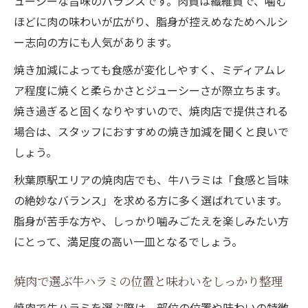
ューシーな旨味のバランスです。肉質は繊維質で、噛む
焼肉前に知る牛ハラミのカロリーと栄養ポ
ほどに肉の味わいが広がり、脂身が控えめなためヘルシ
イント
ー志向の方にも人気があります。
焼肉で牛ハラミ選びに迷わないための基礎
焼き加減によっても食感が変化しやすく、ミディアムレ
知識
ア程度に焼くと柔らかさとジューシーさが際立ちます。
焼肉の牛ハラミで満足度を上げる注文のコ
焼き過ぎると固くなりやすいので、焼肉店で提供される
ツ
場合は、スタッフにおすすめの焼き加減を聞くと良いで
しょう。
秋葉原駅エリアの焼肉店でも、牛ハラミは「食感と旨味
の絶妙なバランス」を求める方に多く選ばれています。
脂身が苦手な方や、しっかり噛みごたえを楽しみたい方
にとって、満足度の高い一皿となるでしょう。
焼肉で選ぶ牛ハラミの位置と味わいをしっかり整理
焼肉で牛ハラミを選ぶ際は、部位の位置や味わいの特徴