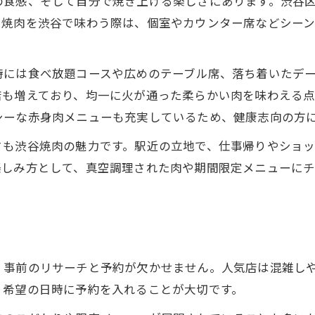
の食感、そして自分で焼き上げる楽しさにあります。渋谷
焼肉の部位ごとの真空調理活用術を紹介
。焼肉を渋谷で味わう際は、個室やカウンター席などシー
コスパも叶う焼肉選び実践ポイント
焼肉選びでコスパ最強を実現する方法
時には食べ放題コースや広めのテーブル席、落ち着いたデ
店も増えており、均一に火が通った柔らかい肉を味わえる
焼肉の価格とサービスを賢く比較するコツ
シーな赤身肉メニューも充実しているため、健康志向の方
食べ放題焼肉を楽しむための注意点まとめ
焼肉で満足度を高めるコスパ重視の選択肢
さも渋谷焼肉の魅力です。駅近の立地で、仕事帰りやショ
楽しみ方として、真空調理された肉や期間限定メニューに
評判の焼肉店から選ぶコスパ優秀な理由
ヘルシー志向に最適な焼肉の部位とは
焼肉で太りにくい部位を選ぶための知識
ツ
ヘルシー焼肉におすすめの部位と特徴
、事前のリサーチと予約が欠かせません。人気店は混雑し
ダイエット中に焼肉を楽しむポイント紹介
、希望の日時に予約を入れることが大切です。
焼肉で脂質を抑える部位選びのコツ