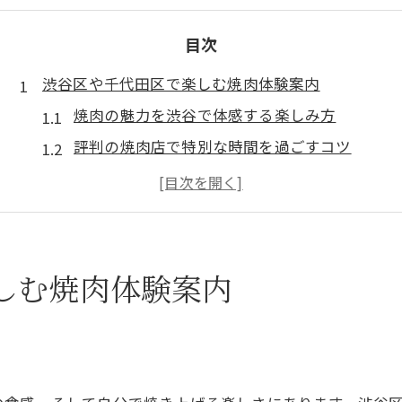
目次
渋谷区や千代田区で楽しむ焼肉体験案内
焼肉の魅力を渋谷で体感する楽しみ方
評判の焼肉店で特別な時間を過ごすコツ
焼肉体験を充実させる店選びのポイント
焼肉を通じて知る渋谷区の人気スポット
焼肉好きが満喫できる雰囲気とサービス
話題の真空調理で変わる焼肉の新常識
しむ焼肉体験案内
焼肉と真空調理が生む新たな味わい体験
焼肉の旨みを引き出す真空調理のポイント
真空調理が焼肉業界で注目される理由
焼肉の新常識を真空調理で学ぶメリット