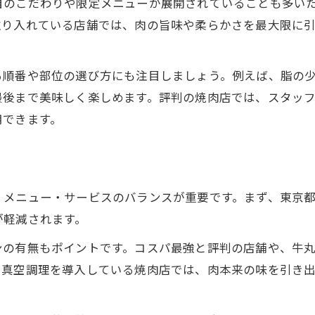
焼肉と健康の両立を目指す部位の選択法
自のこだわりや限定メニューが展開されていることも多い
取り入れている店舗では、肉の旨味や柔らかさを最大限に
アクセス快適な焼肉スポットの見つけ方
焼肉店選びはアクセス情報が決め手となる
る順番や部位の選び方にも注目しましょう。例えば、脂の
焼肉を楽しむための快適なルート案内術
最後まで美味しく楽しめます。評判の焼肉店では、スタッ
焼肉スポットの最寄り駅から迷わず行く方法
用できます。
焼肉目的で知っておきたい周辺情報の活用
焼肉店までのアクセスを簡単に確認する方法
ト
満足度アップ焼肉の楽しみ方総まとめ
・メニュー・サービスのバランスが重要です。まず、東京
焼肉をより美味しく味わう食べ方の工夫
が軽減されます。
焼肉の楽しみ方を広げる選び方のポイント
ンの有無もポイントです。コスパ最強と評判の店舗や、牛丸
焼肉シーン別に最適な楽しみ方を紹介
。真空調理を導入している焼肉店では、肉本来の味を引き
焼肉体験を満足度アップにつなげる秘訣
焼肉と真空調理の融合で得られる新体験