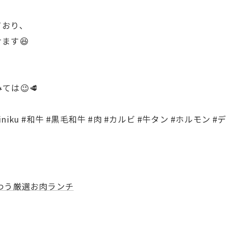
ており、
ます😆
は😉🥩
akiniku #和牛 #黒毛和牛 #肉 #カルビ #牛タン #ホルモン
わう厳選お肉ランチ