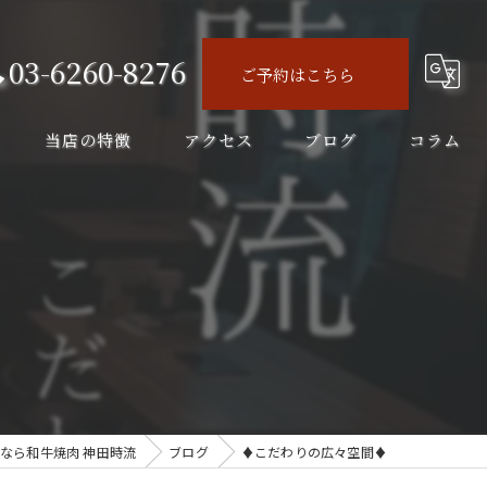
03-6260-8276
ご予約はこちら
当店の特徴
アクセス
ブログ
コラム
ディナー
コース
♦
飲み会
飲み放題
ランチ
なら和牛焼肉 神田時流
ブログ
♦こだわりの広々空間♦