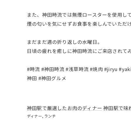
また、神田時流では無煙ロースターを使用し
煙の匂いを気にせずお食事を楽しんでいただけ
まだまだ週の折り返しの水曜日。
日頃の疲れを癒しに神田時流にご来店されてみて
#時流 #神田時流 #浅草時流 #焼肉 #jiryu #y
神田 #神田グルメ
神田駅で厳選したお肉のディナー
神田駅で味
ディナー
ランチ