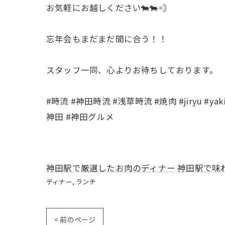
お気軽にお越しください🐄🐄💨
忘年会もまだまだ間に合う！！
スタッフ一同、心よりお待ちしております。
#時流 #神田時流 #浅草時流 #焼肉 #jiryu #y
神田 #神田グルメ
神田駅で厳選したお肉のディナー
神田駅で味
ディナー
ランチ
< 前のページ