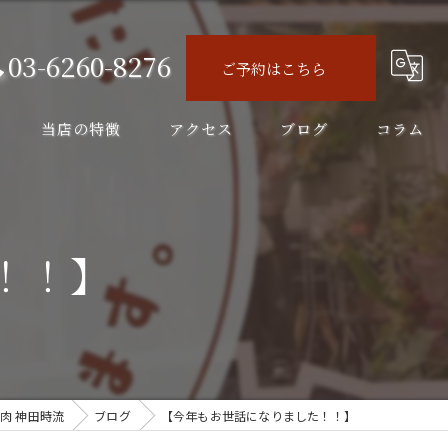
03-6260-8276
ご予約はこちら
当店の特徴
アクセス
ブログ
コラム
ディナー
コース
！！】
飲み会
飲み放題
ランチ
肉 神田時流
ブログ
【今年もお世話になりました！！】