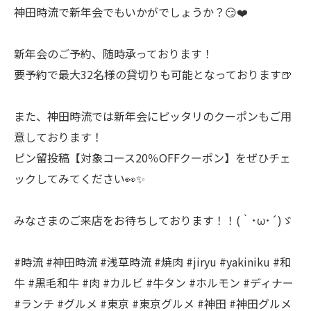
神田時流で新年会でもいかがでしょうか？😏❤️
新年会のご予約、随時承っております！
要予約で最大32名様の貸切りも可能となっております🍺
また、神田時流では新年会にピッタリのクーポンもご用
意しております！
ピン留投稿【対象コース20％OFFクーポン】をぜひチェ
ックしてみてください👀✨
みなさまのご来店をお待ちしております！！(｀･ω･´)ゞ
#時流 #神田時流 #浅草時流 #焼肉 #jiryu #yakiniku #和
牛 #黒毛和牛 #肉 #カルビ #牛タン #ホルモン #ディナー
#ランチ #グルメ #東京 #東京グルメ #神田 #神田グルメ