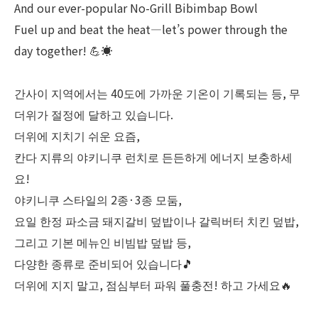
And our ever-popular No-Grill Bibimbap Bowl
Fuel up and beat the heat—let’s power through the
day together! 💪☀️
간사이 지역에서는 40도에 가까운 기온이 기록되는 등, 무
더위가 절정에 달하고 있습니다.
더위에 지치기 쉬운 요즘,
칸다 지류의 야키니쿠 런치로 든든하게 에너지 보충하세
요!
야키니쿠 스타일의 2종·3종 모둠,
요일 한정 파소금 돼지갈비 덮밥이나 갈릭버터 치킨 덮밥,
그리고 기본 메뉴인 비빔밥 덮밥 등,
다양한 종류로 준비되어 있습니다🎵
더위에 지지 말고, 점심부터 파워 풀충전! 하고 가세요🔥