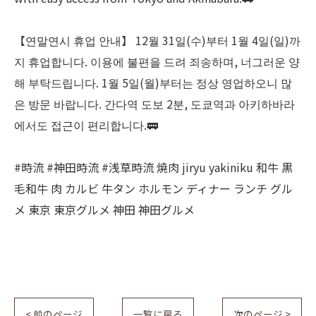
【연말연시 휴업 안내】 12월 31일(수)부터 1월 4일(일)까
지 휴업합니다. 이용에 불편을 드려 죄송하며, 너그러운 양
해 부탁드립니다. 1월 5일(월)부터는 정상 영업하오니 많
은 방문 바랍니다. 간다역 도보 2분, 도쿄역과 아키하바라
에서도 접근이 편리합니다.🚃
#時流 #神田時流 #浅草時流 焼肉 jiryu yakiniku 和牛 黒
毛和牛 肉 カルビ 牛タン ホルモン ディナー ランチ グル
メ 東京 東京グルメ 神田 神田グルメ
< 前のページ
一覧に戻る
次のページ >