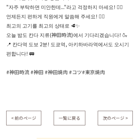
"자주 부탁하면 미안한데..."라고 걱정하지 마세요! 🙂‍↔️
언제든지 편하게 직원에게 말씀해 주세요! 🙋‍♂️
최고의 고기를 최고의 상태로 🥩✨
오늘 밤도 칸다 지류(神田時流)에서 기다리겠습니다! 🍶
📍 칸다역 도보 2분! 도쿄역, 아키하바라역에서도 오시기
편합니다! 🚃
#神田時流 #神田 #神田焼肉 #コツ#東京焼肉
< 前のページ
一覧に戻る
次のページ >