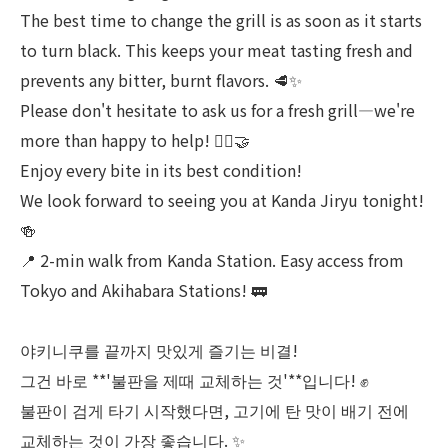
The best time to change the grill is as soon as it starts
to turn black. This keeps your meat tasting fresh and
prevents any bitter, burnt flavors. 🥩✨
Please don't hesitate to ask us for a fresh grill—we're
more than happy to help! 🙂‍↕️🤝
Enjoy every bite in its best condition!
We look forward to seeing you at Kanda Jiryu tonight!
🍻
📍 2-min walk from Kanda Station. Easy access from
Tokyo and Akihabara Stations! 🚃
야키니쿠를 끝까지 맛있게 즐기는 비결!
그건 바로 **'불판을 제때 교체하는 것'**입니다! ✊
불판이 검게 타기 시작했다면, 고기에 탄 맛이 배기 전에
교체하는 것이 가장 좋습니다. ✨