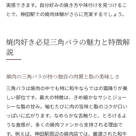
実感できます。自分好みの焼き方や味付けを見つけるこ
焼肉三角バラを美味しく焼くための基本テ
とで、神田駅での焼肉体験がさらに充実するでしょう。
クニック
三角バラの焼き方で味が変わる焼肉の楽し
み方
焼肉好き必見三角バラの魅力と特徴解
焼肉の三角バラをさらに美味しく味わうコ
説
ツを紹介
焼肉三角バラの旨みを引き出す火加減と裏
技
焼肉の三角バラが持つ独自の肉質と脂の美味しさ
焼肉通が実践する三角バラの美味しい食べ
三角バラは焼肉の中でも特に和牛ならではの霜降りが美
方
しい部位です。最大の特徴は、きめ細かなサシとジュー
焼肉三角バラを家庭でも美味しく仕上げる
シーな脂の甘み。噛むたびに肉の旨味と脂のコクが口い
方法
っぱいに広がります。なめらかな舌触りと、とろけるよ
うな食感が、多くの焼肉ファンから支持される理由で
神田駅周辺で三角バラを満喫する方法を伝授
す。例えば、神田駅周辺の焼肉店では、厳選された和牛
神田駅周辺で焼肉三角バラを楽しむポイン