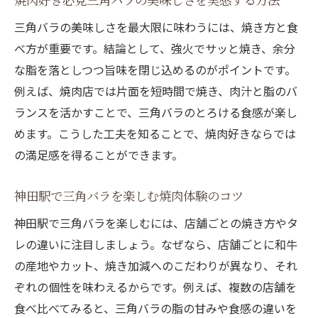
希少部位を堪能したいなら三角バラがおすすめ
三角バラの美味しさを最大限に味わうには、焼き方と食
焼肉で味わう三角バラが希少部位と呼ばれ
べ方が重要です。結論として、強火でサッと焼き、余分
る理由
な脂を落としつつ旨味を閉じ込めるのがポイントです。
三角バラは焼肉好きにおすすめしたい希少
例えば、焼肉店では片面を短時間で焼き、肉汁と脂のバ
な部位
ランスを活かすことで、三角バラのとろける食感が楽し
焼肉店で三角バラを選ぶ際のポイントや楽
めます。こうした工夫を知ることで、焼肉好きならでは
しみ方
の満足感を得ることができます。
希少部位三角バラで焼肉をもっと贅沢に堪
神田駅で三角バラを楽しむ焼肉体験のコツ
能する
焼肉三角バラの希少性と美味しさを徹底解
神田駅で三角バラを楽しむには、店舗ごとの焼き方やタ
説
レの違いに注目しましょう。なぜなら、店舗ごとに和牛
の産地やカット、焼き加減へのこだわりが異なり、それ
焼肉好きが三角バラを選ぶべき理由と体験
ぞれの個性を味わえるからです。例えば、複数の店舗を
談
食べ比べてみると、三角バラの脂の甘みや食感の違いを
焼肉三角バラの美味しさを引き出すコツとは