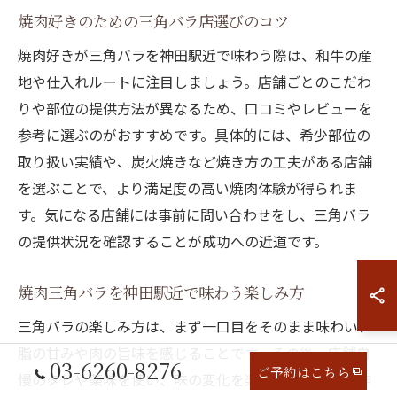
焼肉好きのための三角バラ店選びのコツ
焼肉好きが三角バラを神田駅近で味わう際は、和牛の産
地や仕入れルートに注目しましょう。店舗ごとのこだわ
りや部位の提供方法が異なるため、口コミやレビューを
参考に選ぶのがおすすめです。具体的には、希少部位の
取り扱い実績や、炭火焼きなど焼き方の工夫がある店舗
を選ぶことで、より満足度の高い焼肉体験が得られま
す。気になる店舗には事前に問い合わせをし、三角バラ
の提供状況を確認することが成功への近道です。
焼肉三角バラを神田駅近で味わう楽しみ方
三角バラの楽しみ方は、まず一口目をそのまま味わい、
脂の甘みや肉の旨味を感じることです。その後、店舗自
03-6260-8276
ご予約はこちら
慢のタレや薬味を使い、味の変化を楽しみましょう。神