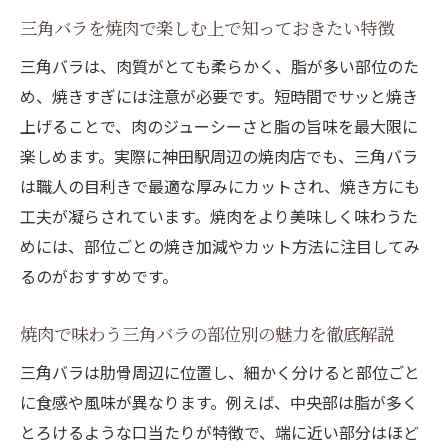
焼肉好きが実践する三角バラの美味しい食
三角バラを焼肉で楽しむ上で知っておきたい特徴
べ方
三角バラは、肉質がとても柔らかく、脂が多い部位のた
焼肉三角バラを選ぶ際に注目したいポイン
め、焼きすぎには注意が必要です。短時間でサッと焼き
ト
上げることで、肉のジューシーさと脂の旨味を最大限に
焼肉で三角バラを楽しむコツと体験談を紹
楽しめます。実際に神田駅周辺の焼肉店でも、三角バラ
介
は職人の目利きで最適な厚みにカットされ、焼き方にも
焼肉通お気に入りの三角バラの楽しみ方を
工夫が凝らされています。焼肉をより美味しく味わうた
伝授
めには、部位ごとの焼き加減やカット方法に注目してみ
るのがおすすめです。
焼肉で味わう三角バラの部位別の魅力を徹底解説
三角バラは肋骨周辺に位置し、細かく分けると部位ごと
に食感や風味が異なります。例えば、中央部は脂が多く
とろけるような口当たりが特徴で、端に近い部分はほど