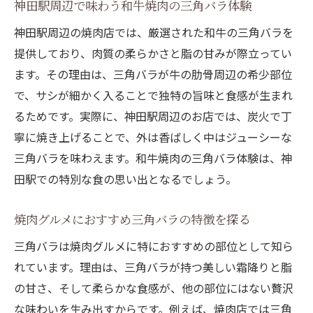
神田駅周辺で味わう和牛焼肉の三角バラ体験
焼肉三角バラの味わい深さを知るためのポ
イント
神田駅周辺の焼肉店では、厳選された和牛の三角バラを
提供しており、肉質の柔らかさと脂の甘みが際立ってい
焼肉のプロが語る三角バラの美味しさの秘
ます。その理由は、三角バラが牛の肋骨周辺の希少部位
密
で、サシが細かく入ることで独特の旨味と食感が生まれ
三角バラの部位を知れば焼肉がさらに美味しく
るためです。実際に、神田駅周辺のお店では、炭火で丁
焼肉三角バラの部位と肉質の特徴を詳しく
寧に焼き上げることで、外は香ばしく中はジューシーな
解説
三角バラを味わえます。和牛焼肉の三角バラ体験は、神
三角バラは牛のどの部位か焼肉で徹底チェ
田駅での特別な食の思い出となるでしょう。
ック
焼肉好きが知るべき三角バラの部位の見分
焼肉グルメにおすすめ三角バラの特徴を探る
け方
三角バラは焼肉グルメに特におすすめの部位として知ら
焼肉体験が変わる三角バラの部位知識を深
れています。理由は、三角バラが持つ美しい霜降りと脂
める
の甘さ、そして柔らかな食感が、他の部位にはない贅沢
和牛焼肉三角バラの部位が持つ旨みの理由
な味わいを生み出すからです。例えば、焼肉店では三角