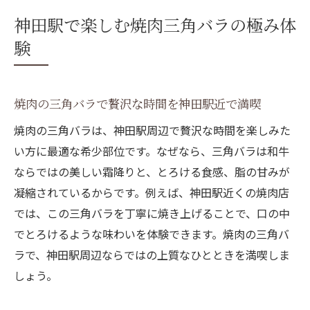
る
神田駅で楽しむ焼肉三角バラの極み体
焼肉三角バラが人気の秘密と神田駅の魅力
験
焼肉好き必見三角バラの美味しさを実感す
る方法
神田駅で三角バラを楽しむ焼肉体験のコツ
焼肉の三角バラで贅沢な時間を神田駅近で満喫
焼肉好き必見三角バラの魅力と特徴解説
焼肉の三角バラは、神田駅周辺で贅沢な時間を楽しみた
焼肉の三角バラが持つ独自の肉質と脂の美
い方に最適な希少部位です。なぜなら、三角バラは和牛
味しさ
ならではの美しい霜降りと、とろける食感、脂の甘みが
和牛焼肉の希少部位三角バラが注目される
凝縮されているからです。例えば、神田駅近くの焼肉店
理由
では、この三角バラを丁寧に焼き上げることで、口の中
三角バラを焼肉で楽しむ上で知っておきた
でとろけるような味わいを体験できます。焼肉の三角バ
い特徴
ラで、神田駅周辺ならではの上質なひとときを満喫しま
しょう。
焼肉で味わう三角バラの部位別の魅力を徹
底解説