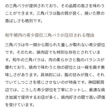
の三角バラが提供されており、その品質の高さを味わう
ト
ことができます。三角バラは脂の質が良く、焼いた際の
焼肉好きのための三角バラ店選びのコツ
香ばしさも格別です。
焼肉三角バラを神田駅近で味わう楽しみ方
神田駅で三角バラの焼肉を満喫するための
和牛焼肉の希少部位三角バラが注目される理由
秘訣
三角バラは牛一頭から限られた量しか取れない希少部位
和牛焼肉三角バラを神田駅で堪能する流れ
です。そのため、焼肉店でも特別な存在とされていま
焼肉体験を充実させる神田駅周辺の三角バ
す。和牛の三角バラは、肉の柔らかさと脂のバランスが
ラ情報
優れており、焼肉で味わうと他の部位とは一線を画す美
焼肉通が語る三角バラの選び方と楽しみ方
味しさがあります。具体的には、脂の甘みが強く、それ
焼肉通が教える三角バラの選び方とポイン
でいてしつこさを感じさせないのが特長です。神田駅周
ト
辺では、こうした希少部位を丁寧にカットし、最適な焼
き加減で提供するお店が多く、焼肉好きの間で高い評価
三角バラを焼肉で楽しむための部位の見分
を受けています。
け方