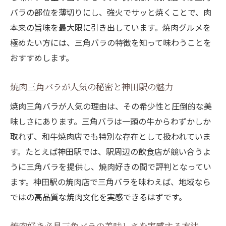
焼肉で味わう三角バラの部位ごとの食感の
バラの部位を薄切りにし、強火でサッと焼くことで、肉
違い
本来の旨味を最大限に引き出しています。焼肉グルメを
和牛の三角バラを味わう喜びを神田駅で発見
極めたい方には、三角バラの特徴を知って味わうことを
おすすめします。
神田駅で体験する和牛焼肉三角バラの魅力
焼肉三角バラがもたらす満足感と神田駅の
焼肉三角バラが人気の秘密と神田駅の魅力
楽しみ方
焼肉三角バラが人気の理由は、その希少性と圧倒的な美
神田駅周辺で和牛三角バラを味わう特別な
味しさにあります。三角バラは一頭の牛からわずかしか
瞬間
取れず、和牛焼肉店でも特別な存在として扱われていま
和牛焼肉の三角バラで贅沢な時間を過ごす
す。たとえば神田駅では、駅周辺の飲食店が競い合うよ
方法
うに三角バラを提供し、焼肉好きの間で評判となってい
焼肉通が選ぶ神田駅近の三角バラの楽しみ
ます。神田駅の焼肉店で三角バラを味わえば、地域なら
方
ではの高品質な焼肉文化を実感できるはずです。
神田駅で堪能する和牛焼肉三角バラの美味
しさ
焼肉好き必見三角バラの美味しさを実感する方法