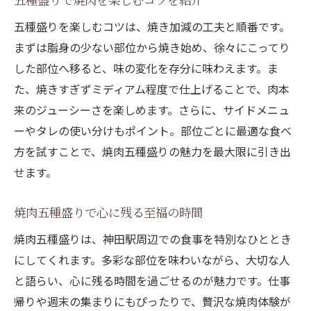
コスパの良い焼肉五種盛り活用術を紹介
五種盛りを楽しむコツは、焼き加減の工夫と順番です。
焼肉五種盛りでお得感を味わうコツ
まずは脂身の少ない部位から焼き始め、徐々にこってり
コスパ重視で焼肉五種盛りを選ぶ理由
した部位へ移ると、味の変化を存分に味わえます。ま
た、焼きすぎずミディアム程度で仕上げることで、肉本
焼肉五種盛りで満足度を高めるポイント
来のジューシーさを楽しめます。さらに、サイドメニュ
コスパ重視の焼肉五種盛り体験ガイド
ーやタレの使い分けもポイント。部位ごとに最適な食べ
仕事帰りに五種盛り焼肉で贅沢なひとときを
方を試すことで、焼肉五種盛りの魅力を最大限に引き出
仕事帰りに焼肉五種盛りを楽しむ理由
せます。
五種盛り焼肉で贅沢な夜を過ごす方法
焼肉五種盛りが仕事帰りに最適な理由
焼肉五種盛りで心に残る至福の時間
仕事終わりのご褒美に焼肉五種盛りを
焼肉五種盛りは、神田駅周辺での食事を特別なひととき
焼肉五種盛りでリラックスした時間を満喫
にしてくれます。多彩な部位を味わいながら、大切な人
仕事帰りに最適な焼肉五種盛り体験法
と語らい、心に残る時間を過ごせるのが魅力です。仕事
帰りや週末の集まりにもぴったりで、贅沢な焼肉体験が