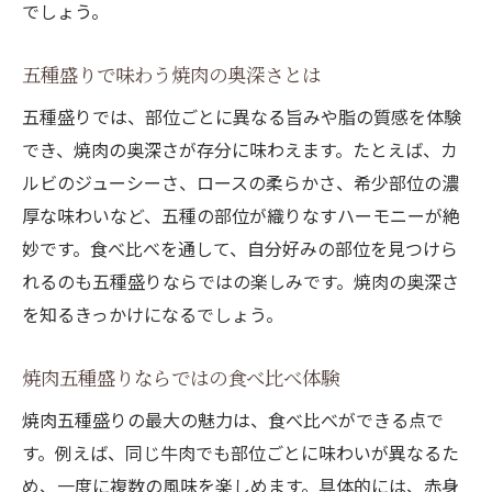
焼肉五種盛りで希少部位を堪能する方法
でしょう。
焼肉の盛り合わせで人気の希少部位とは
五種盛りで味わう焼肉の奥深さとは
五種盛りで出会う希少部位の楽しみ方
五種盛りでは、部位ごとに異なる旨みや脂の質感を体験
焼肉五種盛りで希少部位を満喫しよう
でき、焼肉の奥深さが存分に味わえます。たとえば、カ
焼肉を堪能したいなら五種盛りが新定番
ルビのジューシーさ、ロースの柔らかさ、希少部位の濃
焼肉の新定番五種盛りが大人気の理由
厚な味わいなど、五種の部位が織りなすハーモニーが絶
五種盛り焼肉を選ぶメリットと魅力
妙です。食べ比べを通して、自分好みの部位を見つけら
焼肉五種盛りで感じる満足度の高さ
れるのも五種盛りならではの楽しみです。焼肉の奥深さ
五種盛り焼肉が注目される背景とは
を知るきっかけになるでしょう。
焼肉五種盛りが支持される理由まとめ
焼肉五種盛りならではの食べ比べ体験
五種盛りで焼肉をもっと身近に楽しむ
厚切り肉が主役の焼肉五種盛り徹底解説
焼肉五種盛りの最大の魅力は、食べ比べができる点で
す。例えば、同じ牛肉でも部位ごとに味わいが異なるた
焼肉五種盛りの厚切り肉を味わう魅力
め、一度に複数の風味を楽しめます。具体的には、赤身
厚切り肉入り焼肉五種盛りの楽しみ方