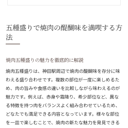
焼肉を満喫する五種盛りの選び方
五種盛りで焼肉を楽しむコツを紹介
焼肉五種盛りで心に残る至福の時間
五種盛りで焼肉の醍醐味を満喫する方
神田駅周辺で味わう焼肉五種盛り体験
法
神田駅で焼肉五種盛りを選ぶ理由
焼肉五種盛り体験の楽しみ方ガイド
焼肉五種盛りの魅力を徹底的に解説
神田駅周辺の焼肉五種盛り事情を紹介
焼肉五種盛りは、神田駅周辺で焼肉の醍醐味を存分に味
焼肉五種盛りが人気の背景と魅力
わえる盛り合わせです。複数の部位が一度に楽しめるた
焼肉五種盛りの食べ歩き体験ポイント
め、肉の旨みや食感の違いを比較しながら味わえるのが
神田駅近で焼肉五種盛りを満喫しよう
魅力です。例えば、赤身や霜降り、希少部位など、異な
希少部位も楽しめる焼肉盛り合わせの魅力
る特徴を持つ肉をバランスよく組み合わせているため、
希少部位を味わう焼肉五種盛りの魅力
どなたでも満足できる内容となっています。様々な部位
焼肉五種盛りで楽しむ部位ごとの特徴
を一皿で楽しむことで、焼肉の新たな魅力を発見できる