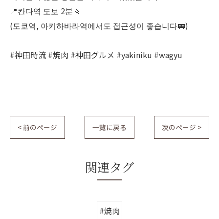
📍칸다역 도보 2분🚶
(도쿄역, 아키하바라역에서도 접근성이 좋습니다🚃)
#神田時流 #焼肉 #神田グルメ #yakiniku #wagyu
< 前のページ
一覧に戻る
次のページ >
関連タグ
#焼肉